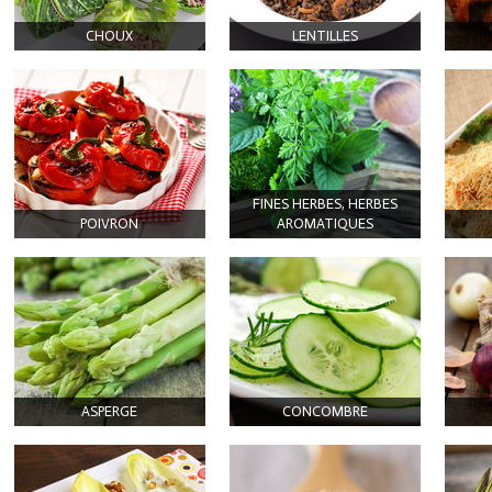
CHOUX
LENTILLES
FINES HERBES, HERBES
POIVRON
AROMATIQUES
ASPERGE
CONCOMBRE