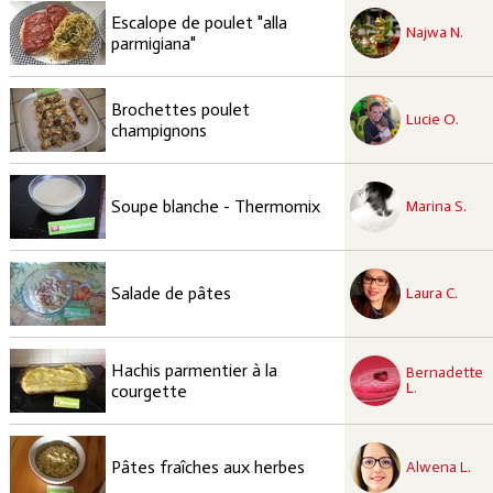
recette à tester
Escalope de poulet "alla
Facile
Najwa N.
parmigiana"
recette à tester
Brochettes poulet
Facile
Lucie O.
champignons
recette à tester
Facile
Soupe blanche - Thermomix
Marina S.
recette à tester
Facile
Salade de pâtes
Laura C.
recette à tester
Hachis parmentier à la
Bernadette
Facile
L.
courgette
recette à tester
Moyen
Pâtes fraîches aux herbes
Alwena L.