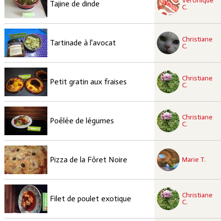
Veronique
Tajine de dinde
C.
recette à tester
Christiane
Facile
Tartinade à l'avocat
C.
recette à tester
Christiane
Facile
Petit gratin aux fraises
C.
recette à tester
Christiane
Facile
Poêlée de légumes
C.
recette à tester
Facile
Pizza de la Fôret Noire
Marie T.
recette à tester
Christiane
Facile
Filet de poulet exotique
C.