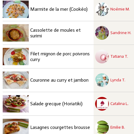
recette à tester
Facile
Marmite de la mer (Cookéo)
Noémie M.
recette à tester
Cassolette de moules et
Facile
Sandrine H.
surimi
recette à tester
Filet mignon de porc poivrons
Facile
Tatiana T.
curry
recette à tester
Facile
Couronne au curry et jambon
Lynda T.
recette à tester
Facile
Salade grecque (Horiatiki)
Catalina L.
recette à tester
Facile
Lasagnes courgettes brousse
Emilie B.