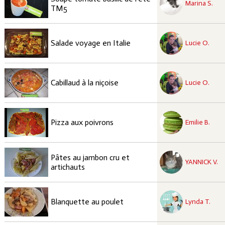
Marina S.
TM5
recette à tester
Facile
Salade voyage en Italie
Lucie O.
recette à tester
Facile
Cabillaud à la niçoise
Lucie O.
recette à tester
Facile
Pizza aux poivrons
Emilie B.
recette à tester
Pâtes au jambon cru et
Facile
YANNICK V.
artichauts
recette à tester
Facile
Blanquette au poulet
Lynda T.