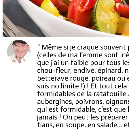
" Même si je craque souvent 
(celles de ma femme sont inég
que j’ai un faible pour tous le
Coupons de réduction
chou-fleur, endive, épinard, 
betterave rouge, poireau ou
suis no limite !) ! Et tout ce
Saveurs de l'Année
formidables de la ratatouille
aubergines, poivrons, oignons
qui est formidable, c’est que
jamais ! On peut les préparer
tians, en soupe, en salade… e