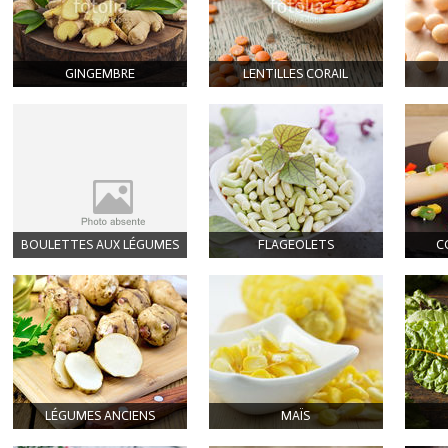
GINGEMBRE
LENTILLES CORAIL
BOULETTES AUX LÉGUMES
FLAGEOLETS
C
LÉGUMES ANCIENS
MAÏS