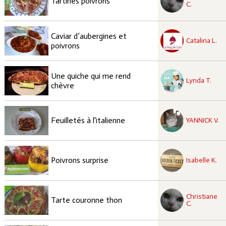
Tartines poivrons
C.
recette à tester
Caviar d’aubergines et
Facile
Catalina L.
poivrons
recette à tester
Une quiche qui me rend
Facile
Lynda T.
chèvre
recette à tester
Facile
Feuilletés à l'italienne
YANNICK V.
recette à tester
Facile
Poivrons surprise
Isabelle K.
recette à tester
Christiane
Facile
Tarte couronne thon
C.