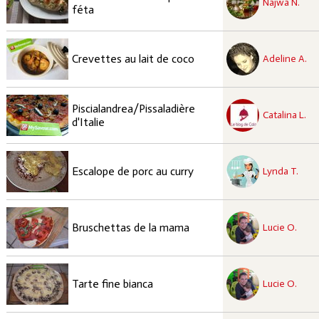
Najwa N.
féta
recette à tester
Facile
Crevettes au lait de coco
Adeline A.
recette à tester
Piscialandrea/Pissaladière
Moyen
Catalina L.
d'Italie
recette à tester
Facile
Escalope de porc au curry
Lynda T.
recette à tester
Facile
Bruschettas de la mama
Lucie O.
recette à tester
Facile
Tarte fine bianca
Lucie O.