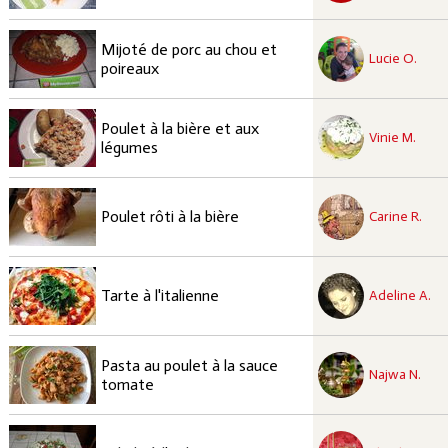
recette à tester
Mijoté de porc au chou et
Facile
Lucie O.
poireaux
recette à tester
Poulet à la bière et aux
Moyen
Vinie M.
légumes
recette à tester
Moyen
Poulet rôti à la bière
Carine R.
recette à tester
Facile
Tarte à l'italienne
Adeline A.
recette à tester
Pasta au poulet à la sauce
Facile
Najwa N.
tomate
recette à tester
Facile