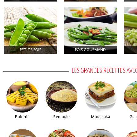
PETITS POIS
POIS GOURMAND
LES GRANDES RECETTES AVE
Polenta
Semoule
Moussaka
Gua