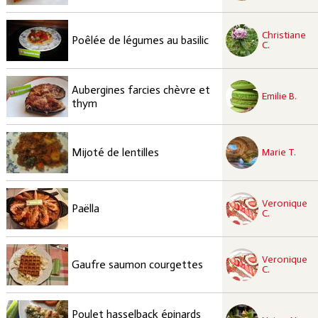
recette à tester
Christiane
Facile
Poêlée de légumes au basilic
C.
recette à tester
Aubergines farcies chèvre et
Facile
Emilie B.
thym
recette à tester
Facile
Mijoté de lentilles
Marie T.
recette à tester
Veronique
Moyen
Paëlla
C.
recette à tester
Veronique
Moyen
Gaufre saumon courgettes
C.
recette à tester
Poulet hasselback épinards
Facile