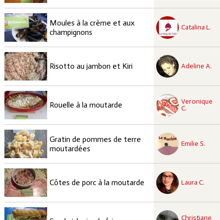
recette à tester
Moules à la crème et aux
Facile
Catalina L.
champignons
recette à tester
Facile
Risotto au jambon et Kiri
Adeline A.
recette à tester
Veronique
Facile
Rouelle à la moutarde
C.
recette à tester
Gratin de pommes de terre
Facile
Emilie S.
moutardées
recette à tester
Facile
Côtes de porc à la moutarde
Laura C.
recette à tester
Christiane
Facile