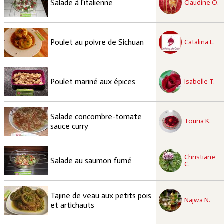
Salade à l'italienne
Claudine O.
recette à tester
Moyen
Poulet au poivre de Sichuan
Catalina L.
recette à tester
Facile
Poulet mariné aux épices
Isabelle T.
recette à tester
Salade concombre-tomate
Facile
Touria K.
sauce curry
recette à tester
Christiane
Facile
Salade au saumon fumé
C.
recette à tester
Tajine de veau aux petits pois
Facile
Najwa N.
et artichauts