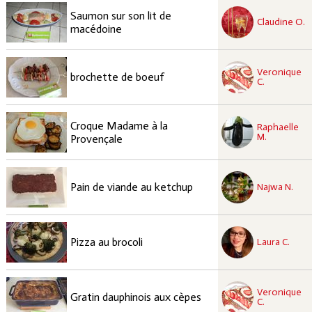
recette à tester
Saumon sur son lit de
Facile
Claudine O.
macédoine
recette à tester
Veronique
Facile
brochette de boeuf
C.
recette à tester
Croque Madame à la
Raphaelle
Facile
M.
Provençale
recette à tester
Facile
Pain de viande au ketchup
Najwa N.
recette à tester
Facile
Pizza au brocoli
Laura C.
recette à tester
Veronique
Facile
Gratin dauphinois aux cèpes
C.