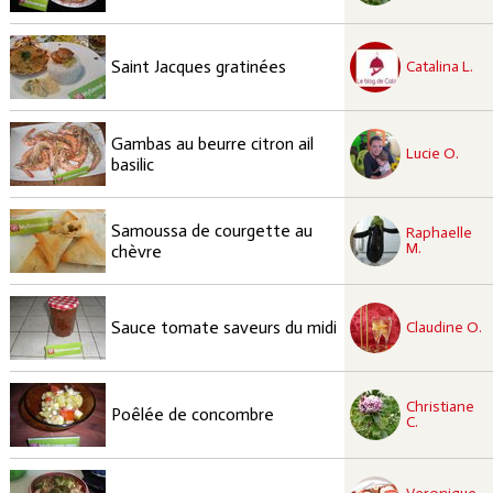
recette à tester
Moyen
Saint Jacques gratinées
Catalina L.
recette à tester
Gambas au beurre citron ail
Facile
Lucie O.
basilic
recette à tester
Samoussa de courgette au
Raphaelle
Facile
M.
chèvre
recette à tester
Facile
Sauce tomate saveurs du midi
Claudine O.
recette à tester
Christiane
Facile
Poêlée de concombre
C.
recette à tester
Facile