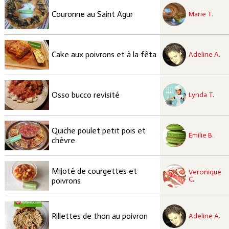
recette à tester
Facile
Couronne au Saint Agur
Marie T.
recette à tester
Facile
Cake aux poivrons et à la fêta
Adeline A.
recette à tester
Facile
Osso bucco revisité
Lynda T.
recette à tester
Quiche poulet petit pois et
Facile
Emilie B.
chèvre
recette approuvées
Mijoté de courgettes et
Veronique
Facile
C.
poivrons
recette à tester
Facile
Rillettes de thon au poivron
Adeline A.