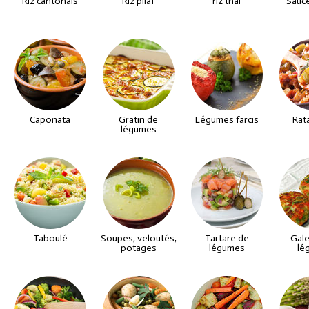
Riz cantonais
Riz pilaf
riz thaï
Sauc
Caponata
Gratin de
Légumes farcis
Rat
légumes
Taboulé
Soupes, veloutés,
Tartare de
Gale
potages
légumes
lé