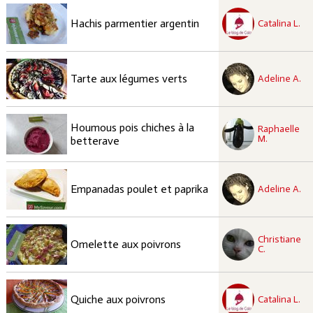
recette à tester
Moyen
Hachis parmentier argentin
Catalina L.
recette à tester
Facile
Tarte aux légumes verts
Adeline A.
recette à tester
Houmous pois chiches à la
Raphaelle
Facile
M.
betterave
recette à tester
Facile
Empanadas poulet et paprika
Adeline A.
recette à tester
Christiane
Facile
Omelette aux poivrons
C.
recette à tester
Facile
Quiche aux poivrons
Catalina L.