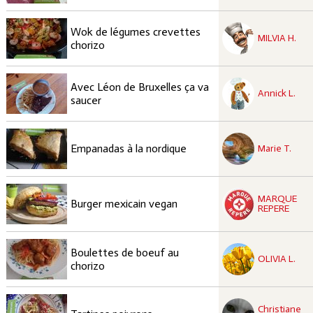
recette à tester
Wok de légumes crevettes
Facile
MILVIA H.
chorizo
recette à tester
Avec Léon de Bruxelles ça va
Facile
Annick L.
saucer
recette à tester
Facile
Empanadas à la nordique
Marie T.
recette à tester
MARQUE
Facile
Burger mexicain vegan
REPERE
recette à tester
Boulettes de boeuf au
Facile
OLIVIA L.
chorizo
recette à tester
Christiane
Facile