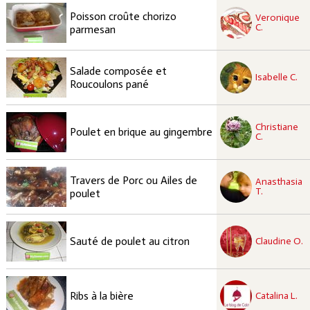
recette à tester
Poisson croûte chorizo
Veronique
Facile
C.
parmesan
recette à tester
Salade composée et
Facile
Isabelle C.
Roucoulons pané
recette à tester
Christiane
Facile
Poulet en brique au gingembre
C.
recette à tester
Travers de Porc ou Ailes de
Anasthasia
Facile
T.
poulet
recette à tester
Facile
Sauté de poulet au citron
Claudine O.
recette à tester
Facile
Ribs à la bière
Catalina L.