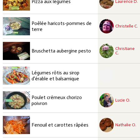
Pizza aux légumes
Laurence D.
recette à tester
Poêlée haricots-pommes de
Facile
Christelle C.
terre
recette à tester
Christiane
Moyen
Bruschetta aubergine pesto
C.
recette à tester
Légumes rôtis au sirop
Moyen
d'érable et balsamique
recette approuvées
Poulet crémeux chorizo
Facile
Lucie O.
poivron
recette à tester
Facile
Fenouil et carottes râpées
Nathalie O.