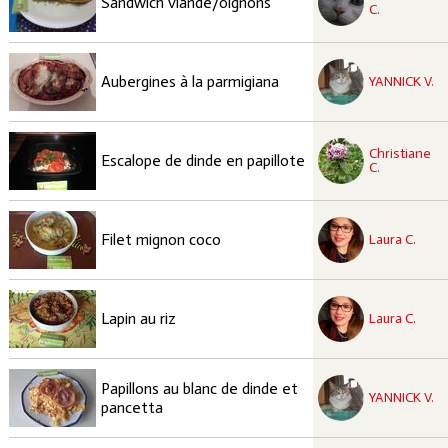
Sandwich viande/oignons
C.
recette à tester
Facile
Aubergines à la parmigiana
YANNICK V.
recette à tester
Christiane
Facile
Escalope de dinde en papillote
C.
recette à tester
Facile
Filet mignon coco
Laura C.
recette à tester
Moyen
Lapin au riz
Laura C.
recette à tester
Papillons au blanc de dinde et
Facile
YANNICK V.
pancetta