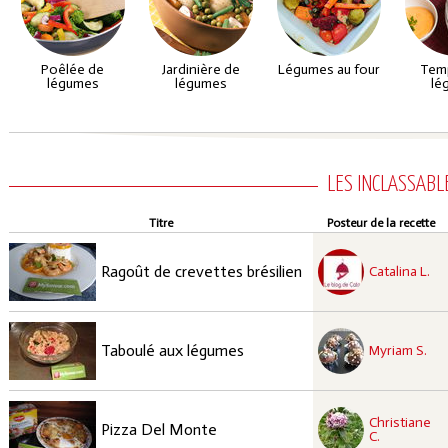
Poêlée de
Jardinière de
Légumes au four
Tem
légumes
légumes
lé
LES INCLASSABL
Titre
Posteur de la recette
recette à tester
Moyen
Ragoût de crevettes brésilien
Catalina L.
recette à tester
Facile
Taboulé aux légumes
Myriam S.
recette à tester
Christiane
Facile
Pizza Del Monte
C.