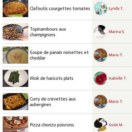
recette à tester
Facile
Clafoutis courgettes tomates
Lynda T.
recette à tester
Topinambours aux
Facile
Marina S.
champignons
recette à tester
Soupe de panais noisettes et
Facile
Marie T.
cheddar
recette à tester
Facile
Wok de haricots plats
Isabelle T.
recette à tester
Curry de crevettes aux
Facile
Marie T.
aubergines
recette à tester
Facile
Pizza chorizo poivrons
Aude M.