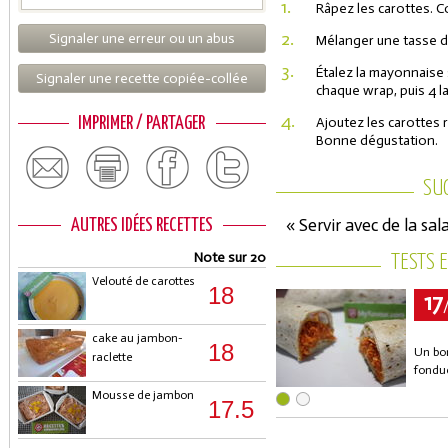
1.
Râpez les carottes. 
2.
Signaler une erreur ou un abus
Mélanger une tasse d
3.
Étalez la mayonnaise 
Signaler une recette copiée-collée
chaque wrap, puis 4 l
4.
IMPRIMER / PARTAGER
Ajoutez les carottes r
Bonne dégustation.
SU
« Servir avec de la sal
AUTRES IDÉES RECETTES
Note sur 20
TESTS 
Velouté de carottes
18
17
cake au jambon-
18
Un bon
raclette
fondu
Mousse de jambon
17.5