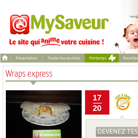
Présentation
Toutes les recettes
Printemps
Recette
Wraps express
17
20
DEVENEZ TE