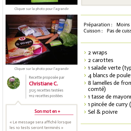
Cliquer sur la photo pour l'agrandir
Préparation :
Moins 
Cuisson :
Pas de cui
2 wraps
2 carottes
Coupons de réduction
1 salade verte (ty
Cliquer sur la photo pour l'agrandir
4 blancs de poule
Recette proposée par
8 lamelles de fr
Christiane C.
comté)
Saveurs de l'Année
3125 recettes testées
1 tasse de mayon
1112 recettes postées
1 pincée de curry 
Sel & poivre
Son mot en +
« Le message sera affiché lorsque
les 10 tests seront terminés »