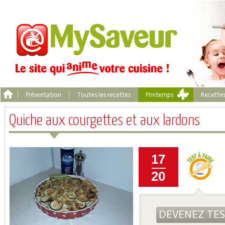
Présentation
Toutes les recettes
Printemps
Recette
Quiche aux courgettes et aux lardons
17
20
DEVENEZ TE