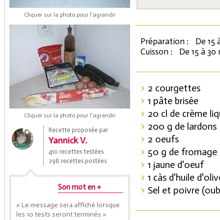
Cliquer sur la photo pour l'agrandir
Préparation :
De 15 
Cuisson :
De 15 à 30
2 courgettes
1 pâte brisée
Coupons de réduction
20 cl de crème liq
Cliquer sur la photo pour l'agrandir
200 g de lardons
Recette proposée par
2 oeufs
Yannick V.
Saveurs de l'Année
50 g de fromage 
410 recettes testées
298 recettes postées
1 jaune d'oeuf
1 càs d'huile d'oliv
Son mot en +
Sel et poivre (oub
« Le message sera affiché lorsque
les 10 tests seront terminés »