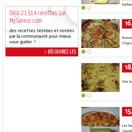
herbe
Déjà 21314 recettes sur
MySaveur.com
16
des recettes testées et notées
par la communauté pour mieux
Bonne 
vous guider !
l'oign
DÉCOUVREZ-LES
18
Très b
15
Les la
j'aura