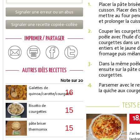
1.
Placer la pâte bris
cuisson. Placer des 
Signaler une erreur ou un abus
mettre au four penda
et prolonger la cuis
Signaler une recette copiée-collée
2.
Couper les courgette
poêle avec l'huile d'
IMPRIMER / PARTAGER
courgettes dans un s
entiers et le jaune 
fromage puis mélan
3.
Dans la même poêle, 
ensuite sur la pâte 
AUTRES IDÉES RECETTES
courgettes.
Note sur 20
4.
Parsemer avec le re
Galettes de
la quiche aux courge
16
quinoa/carotte/courgette
TESTS 
Risotto de
15
courgettes
18
pâte briser
15
thermomix
J'ai b
lardon