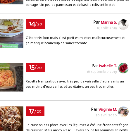
partage. Un peu de parmesan et de basilic relèvent le plat.
14
Par
Marina S.
/20
13 août 2019
C'était très bon mais c'est parti en miettes malheureusement et
ça manque beaucoup de sauce tomate !
15
Par
Isabelle T.
/20
16 septembre 2019
Recette bien pratique avec très peu de vaisselle. J'aurais mis un
peu moins d'eau car les pâtes étaient un peu trop molles.
17
Par
Virginie M.
/20
30 avril 2020
La cuisson des pâtes avec les légumes a été une étonnante façon
de cuisiner. Mais approuvé ici. J'avais coupé les légumes en petits