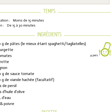
TEMPS
ation :
Moins de 15 minutes
n :
De 15 à 30 minutes
INGRÉDIENTS
 g de pâtes (le mieux étant spaghetti/tagliatelles)
ourgette
omates
4 pers
ons de réduction
arotte
ignon
 g de sauce tomate
urs de l'Année
 g de viande hachée (facultatif)
s de persil
s d'huile d'olive
L d'eau
 & poivre