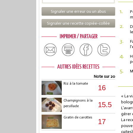
1.
Signaler une erreur ou un abus
P
m
Signaler une recette copiée-collée
2.
D
l
IMPRIMER / PARTAGER
3.
F
l
4.
H
p
AUTRES IDÉES RECETTES
5.
M
Note sur 20
Riz à la tomate
16
« La v
Champignons à la
bologn
15.5
persillade
L'avan
gérer 
Gratin de carottes
La rec
17
pouvez
cuites)