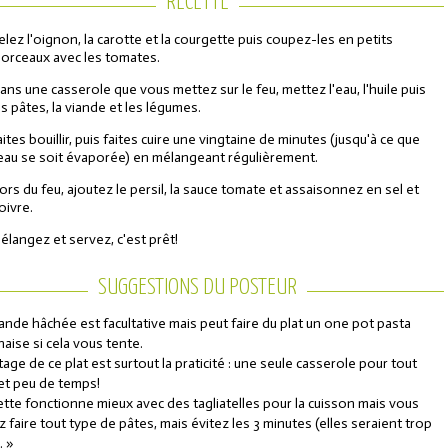
RECETTE
elez l'oignon, la carotte et la courgette puis coupez-les en petits
orceaux avec les tomates.
ans une casserole que vous mettez sur le feu, mettez l'eau, l'huile puis
es pâtes, la viande et les légumes.
aites bouillir, puis faites cuire une vingtaine de minutes (jusqu'à ce que
'eau se soit évaporée) en mélangeant régulièrement.
ors du feu, ajoutez le persil, la sauce tomate et assaisonnez en sel et
oivre.
élangez et servez, c'est prêt!
SUGGESTIONS DU POSTEUR
iande hâchée est facultative mais peut faire du plat un one pot pasta
aise si cela vous tente.
tage de ce plat est surtout la praticité : une seule casserole pour tout
et peu de temps!
ette fonctionne mieux avec des tagliatelles pour la cuisson mais vous
 faire tout type de pâtes, mais évitez les 3 minutes (elles seraient trop
. »