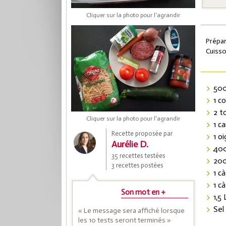
Cliquer sur la photo pour l'agrandir
Prépar
Cuisso
500
1 c
2 t
Cliquer sur la photo pour l'agrandir
Coup
1 c
Recette proposée par
1 o
Aurélie D.
400
35 recettes testées
Save
200
3 recettes postées
1 cà
1 cà
Son mot en +
1,5 
Sel
« Le message sera affiché lorsque
les 10 tests seront terminés »