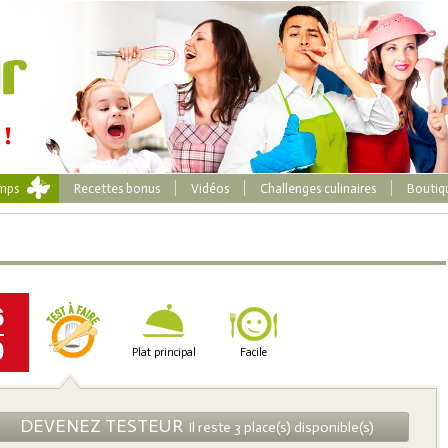
emps
Recettes bonus
Vidéos
Challenges culinaires
Boutiq
6
0
Plat principal
Facile
DEVENEZ TESTEUR
Il reste 3 place(s) disponible(s)