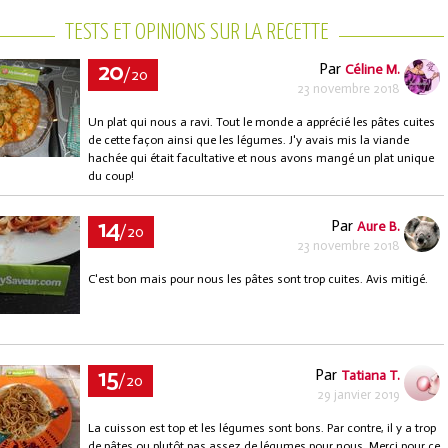
TESTS ET OPINIONS SUR LA RECETTE
20
Par
Céline M.
/20
23 novembre 2018
Un plat qui nous a ravi. Tout le monde a apprécié les pâtes cuites
de cette façon ainsi que les légumes. J'y avais mis la viande
hachée qui était facultative et nous avons mangé un plat unique
du coup!
14
Par
Aure B.
/20
23 novembre 2018
C'est bon mais pour nous les pâtes sont trop cuites. Avis mitigé.
15
Par
Tatiana T.
/20
29 janvier 2019
La cuisson est top et les légumes sont bons. Par contre, il y a trop
de pâtes ou plutôt pas assez de légumes pour nous. Merci pour ce