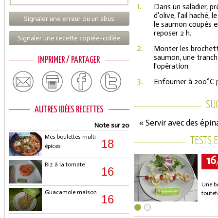
1.
Dans un saladier, pr
d'olive, l'ail haché, 
Signaler une erreur ou un abus
le saumon coupés en
reposer 2 h.
Signaler une recette copiée-collée
2.
Monter les brochet
saumon, une tranche
IMPRIMER / PARTAGER
l'opération.
3.
Enfourner à 200°C 
SU
AUTRES IDÉES RECETTES
« Servir avec des épina
Note sur 20
Mes boulettes multi-
TESTS 
18
épices
16
Riz à la tomate
16
Une bo
Guacamole maison
toutef
16