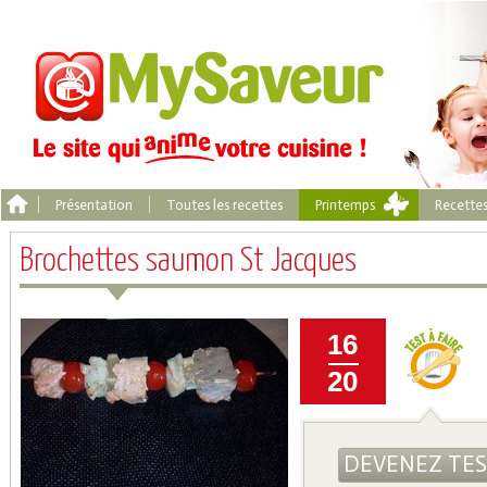
Présentation
Toutes les recettes
Printemps
Recette
Brochettes saumon St Jacques
16
20
DEVENEZ TE