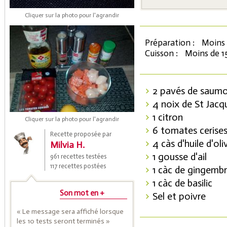
Cliquer sur la photo pour l'agrandir
Préparation :
Moins 
Cuisson :
Moins de 1
2 pavés de saum
4 noix de St Jacq
Coupons de réduction
1 citron
Cliquer sur la photo pour l'agrandir
6 tomates cerise
Recette proposée par
4 càs d'huile d'oli
Milvia H.
Saveurs de l'Année
1 gousse d'ail
961 recettes testées
117 recettes postées
1 càc de gingemb
1 càc de basilic
Son mot en +
Sel et poivre
« Le message sera affiché lorsque
les 10 tests seront terminés »