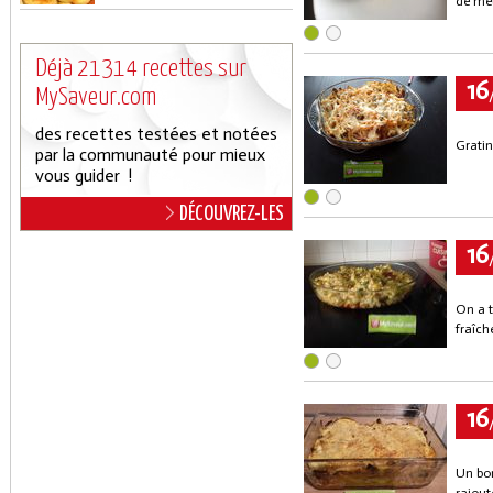
de met
Déjà 21314 recettes sur
16
MySaveur.com
des recettes testées et notées
Gratin
par la communauté pour mieux
vous guider !
DÉCOUVREZ-LES
16
On a t
fraîch
16
Un bon