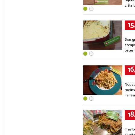
rajout
c'étai
15
Bon gr
compac
pâtes 
16
Nous a
moins 
l'ense
18
Très b
choriz