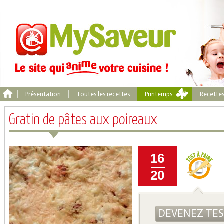
Présentation
Toutes les recettes
Printemps
Recette
Gratin de pâtes aux poireaux
16
20
DEVENEZ TE