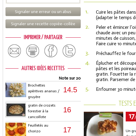
1.
Signaler une erreur ou un abus
Cuire les pâtes dan
(adapter le temps de
Signaler une recette copiée-collée
2.
Peler et émincer l’oi
chaude avec un peu d
IMPRIMER / PARTAGER
minutes de cuisson, 
Faire cuire 10 minut
3.
Préchauffez le four
4.
Éplucher et découpe
AUTRES IDÉES RECETTES
pâtes et les poireau
gratin. Fouetter la 
Note sur 20
gratin. Parsemer de 
Brochettes
5.
14.5
Enfourner 30 minute
apéritives ananas /
gruyère
TESTS 
gratin de crozets
16
forestier à la
17
cancoillote
Feuilletés au
17
Un gra
chorizo