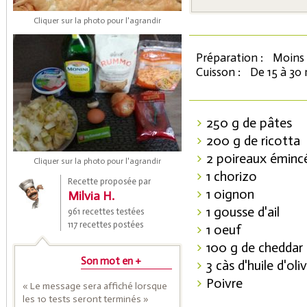
Cliquer sur la photo pour l'agrandir
Préparation :
Moins 
Cuisson :
De 15 à 30
250 g de pâtes
200 g de ricotta
Coupons de réduction
2 poireaux éminc
Cliquer sur la photo pour l'agrandir
1 chorizo
Recette proposée par
1 oignon
Milvia H.
Saveurs de l'Année
1 gousse d'ail
961 recettes testées
117 recettes postées
1 oeuf
100 g de cheddar 
Son mot en +
3 càs d'huile d'oli
Poivre
« Le message sera affiché lorsque
les 10 tests seront terminés »