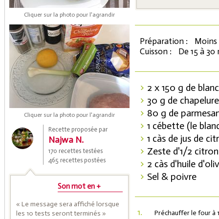
Cliquer sur la photo pour l'agrandir
Préparation :
Moins 
Cuisson :
De 15 à 30
2 x 150 g de blan
30 g de chapelure
Coupons de réduction
80 g de parmesa
Cliquer sur la photo pour l'agrandir
1 cébette (le blan
Recette proposée par
1 càs de jus de cit
Najwa N.
Saveurs de l'Année
Zeste d'1/2 citron
170 recettes testées
465 recettes postées
2 càs d'huile d'oli
Sel & poivre
Son mot en +
« Le message sera affiché lorsque
1.
Préchauffer le four à 
les 10 tests seront terminés »