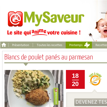
Présentation
Toutes les recettes
Printemps
Recette
Blancs de poulet panés au parmesan
18
20
DEVENEZ TE