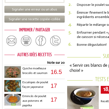
2.
Disposer le poulet su
Signaler une erreur ou un abus
3.
Émincer finement le 
ingrédients ensemble.
Signaler une recette copiée-collée
4.
Répartir le mélange s
IMPRIMER / PARTAGER
5.
Enfourner pendant +/-
de cuisson si nécessa
6.
Bonne dégustation!
AUTRES IDÉES RECETTES
SU
Note sur 20
« Servir ces blancs de
Quiche moelleuse
choix! »
16.5
brocolis et saumon
TESTS 
Escalopes de poulet
17
façon japonaise
18
Emincés de poulet
17
aux poivrons et
Recett
paprika