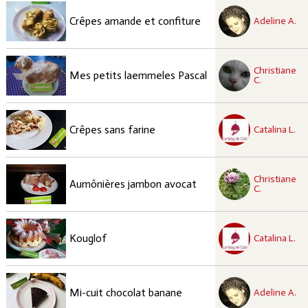
recette à tester
Facile
Crêpes amande et confiture
Adeline A.
recette à tester
Christiane
Facile
Mes petits laemmeles Pascal
C.
recette à tester
Facile
Crêpes sans farine
Catalina L.
recette à tester
Christiane
Facile
Aumônières jambon avocat
C.
recette à tester
Moyen
Kouglof
Catalina L.
recette à tester
Facile
Mi-cuit chocolat banane
Adeline A.