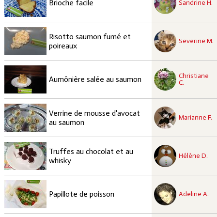
Brioche facile
Sandrine H.
recette à tester
Risotto saumon fumé et
Facile
Severine M.
poireaux
recette à tester
Christiane
Facile
Aumônière salée au saumon
C.
recette à tester
Verrine de mousse d'avocat
Facile
Marianne F.
au saumon
recette à tester
Truffes au chocolat et au
Facile
Hélène D.
whisky
recette à tester
Facile
Papillote de poisson
Adeline A.