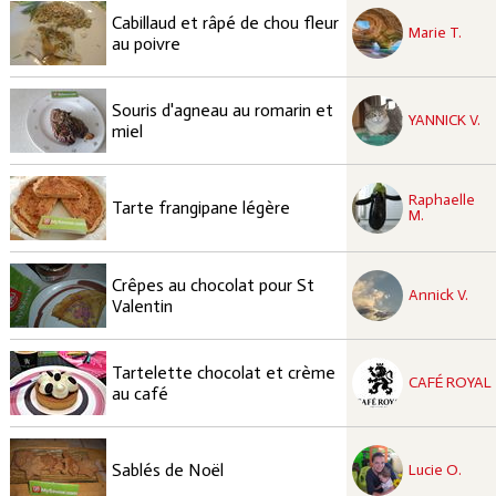
recette à tester
Cabillaud et râpé de chou fleur
Facile
Marie T.
au poivre
recette à tester
Souris d'agneau au romarin et
Facile
YANNICK V.
miel
recette à tester
Raphaelle
Facile
Tarte frangipane légère
M.
recette à tester
Crêpes au chocolat pour St
Facile
Annick V.
Valentin
recette à tester
Tartelette chocolat et crème
Élaborée
CAFÉ ROYAL
au café
recette à tester
Facile
Sablés de Noël
Lucie O.