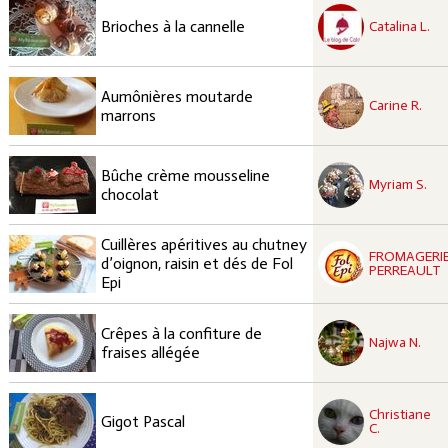
recette à tester
Moyen
Brioches à la cannelle
Catalina L.
recette à tester
Aumônières moutarde
Moyen
Carine R.
marrons
recette à tester
Bûche crème mousseline
Facile
Myriam S.
chocolat
Cuillères apéritives au chutney
recette à tester
FROMAGERI
Facile
d’oignon, raisin et dés de Fol
PERREAULT
Epi
recette à tester
Crêpes à la confiture de
Facile
Najwa N.
fraises allégée
recette à tester
Christiane
Facile
Gigot Pascal
C.