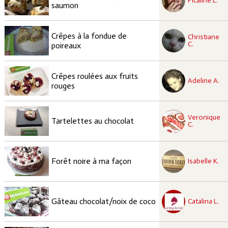
Picaline L.
saumon
recette à tester
Crêpes à la fondue de
Christiane
Facile
C.
poireaux
recette à tester
Crêpes roulées aux fruits
Facile
Adeline A.
rouges
recette à tester
Veronique
Facile
Tartelettes au chocolat
C.
recette à tester
Moyen
Forêt noire à ma façon
Isabelle K.
recette à tester
Facile
Gâteau chocolat/noix de coco
Catalina L.