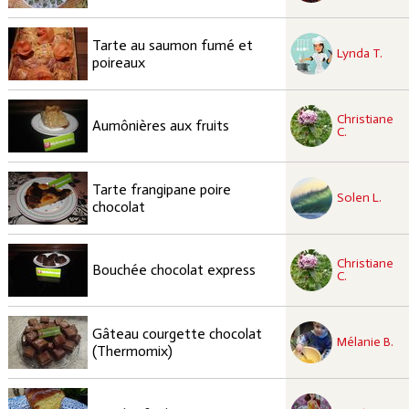
recette à tester
Tarte au saumon fumé et
Facile
Lynda T.
poireaux
recette à tester
Christiane
Facile
Aumônières aux fruits
C.
recette à tester
Tarte frangipane poire
Facile
Solen L.
chocolat
recette à tester
Christiane
Facile
Bouchée chocolat express
C.
recette à tester
Gâteau courgette chocolat
Facile
Mélanie B.
(Thermomix)
recette à tester
Facile