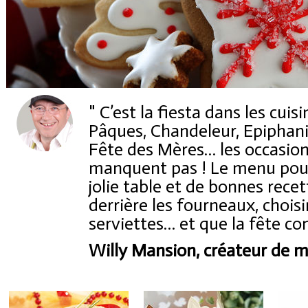
" C’est la fiesta dans les cuisi
Pâques, Chandeleur, Epiphanie
Fête des Mères… les occasions
Coupons de réduction
manquent pas ! Le menu pour 
jolie table et de bonnes recet
derrière les fourneaux, choisir
Saveurs de l'Année
serviettes… et que la fête c
Willy Mansion, créateur de 