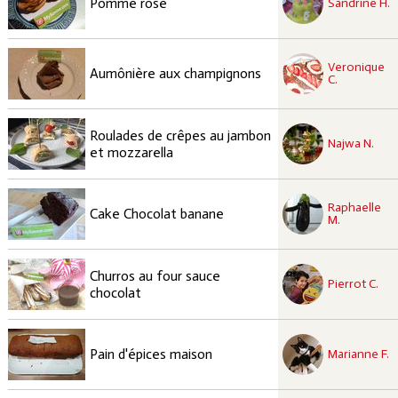
Pomme rose
Sandrine H.
recette à tester
Veronique
Moyen
Aumônière aux champignons
C.
recette à tester
Roulades de crêpes au jambon
Facile
Najwa N.
et mozzarella
recette à tester
Raphaelle
Facile
Cake Chocolat banane
M.
recette à tester
Churros au four sauce
Moyen
Pierrot C.
chocolat
recette à tester
Facile
Pain d'épices maison
Marianne F.