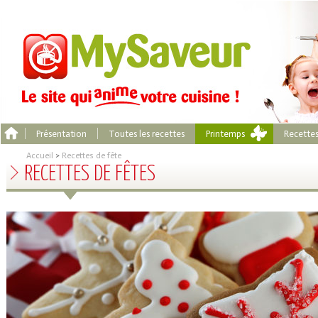
Présentation
Toutes les recettes
Printemps
Recette
Accueil
>
Recettes de fête
RECETTES DE FÊTES