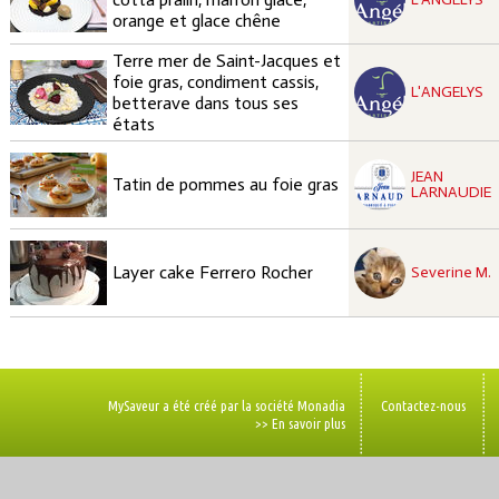
orange et glace chêne
Terre mer de Saint-Jacques et
recette à tester
foie gras, condiment cassis,
Moyen
L'ANGELYS
betterave dans tous ses
états
recette à tester
JEAN
Moyen
Tatin de pommes au foie gras
LARNAUDIE
recette à tester
Moyen
Layer cake Ferrero Rocher
Severine M.
MySaveur a été créé par la société Monadia
Contactez-nous
>> En savoir plus