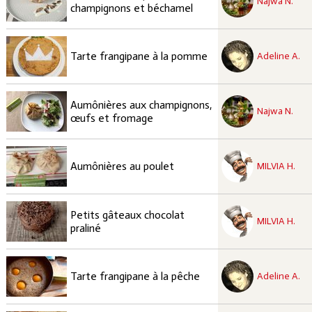
Najwa N.
champignons et béchamel
recette à tester
Moyen
Tarte frangipane à la pomme
Adeline A.
recette à tester
Aumônières aux champignons,
Facile
Najwa N.
œufs et fromage
recette à tester
Moyen
Aumônières au poulet
MILVIA H.
recette à tester
Petits gâteaux chocolat
Facile
MILVIA H.
praliné
recette à tester
Facile
Tarte frangipane à la pêche
Adeline A.