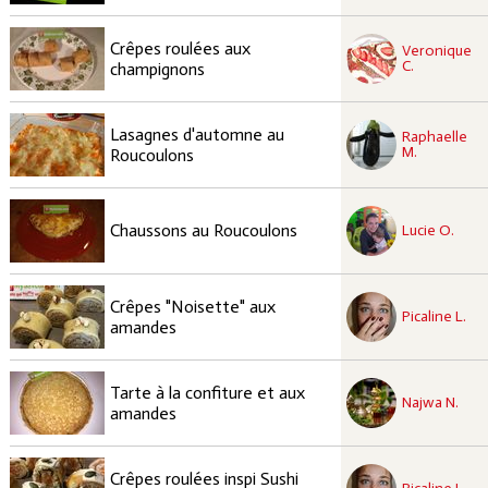
recette à tester
Crêpes roulées aux
Veronique
Facile
C.
champignons
recette à tester
Lasagnes d'automne au
Raphaelle
Facile
M.
Roucoulons
recette à tester
Facile
Chaussons au Roucoulons
Lucie O.
recette à tester
Crêpes "Noisette" aux
Facile
Picaline L.
amandes
recette à tester
Tarte à la confiture et aux
Facile
Najwa N.
amandes
recette à tester
Crêpes roulées inspi Sushi
Facile