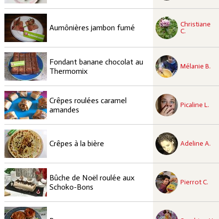
recette à tester
Christiane
Facile
Aumônières jambon fumé
C.
recette à tester
Fondant banane chocolat au
Facile
Mélanie B.
Thermomix
recette à tester
Crêpes roulées caramel
Facile
Picaline L.
amandes
recette à tester
Facile
Crêpes à la bière
Adeline A.
recette à tester
Bûche de Noël roulée aux
Facile
Pierrot C.
Schoko-Bons
recette à tester
Moyen