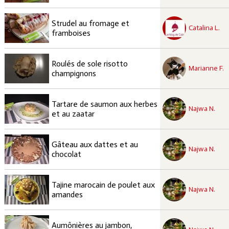
recette à tester
Strudel au fromage et
Facile
Catalina L.
framboises
recette à tester
Roulés de sole risotto
Facile
Marianne F.
champignons
recette à tester
Tartare de saumon aux herbes
Facile
Najwa N.
et au zaatar
recette à tester
Gâteau aux dattes et au
Facile
Najwa N.
chocolat
recette à tester
Tajine marocain de poulet aux
Moyen
Najwa N.
amandes
recette à tester
Aumônières au jambon,
Facile