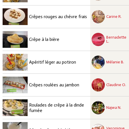
recette à tester
Facile
Crêpes rouges au chévre frais
Carine R.
recette à tester
Bernadette
Facile
Crêpe à la bière
L.
recette à tester
Facile
Apéritif léger au potiron
Mélanie B.
recette à tester
Facile
Crêpes roulées au jambon
Claudine O.
recette à tester
Roulades de crêpe à la dinde
Facile
Najwa N.
fumée
recette approuvées
Veronique
Facile