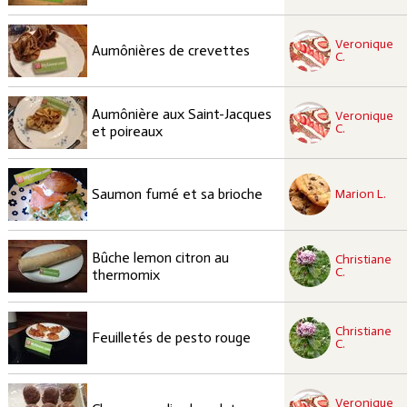
recette à tester
Veronique
Moyen
Aumônières de crevettes
C.
recette à tester
Aumônière aux Saint-Jacques
Veronique
Moyen
C.
et poireaux
recette à tester
Facile
Saumon fumé et sa brioche
Marion L.
recette à tester
Bûche lemon citron au
Christiane
Facile
C.
thermomix
recette à tester
Christiane
Facile
Feuilletés de pesto rouge
C.
recette à tester
Veronique
Élaborée