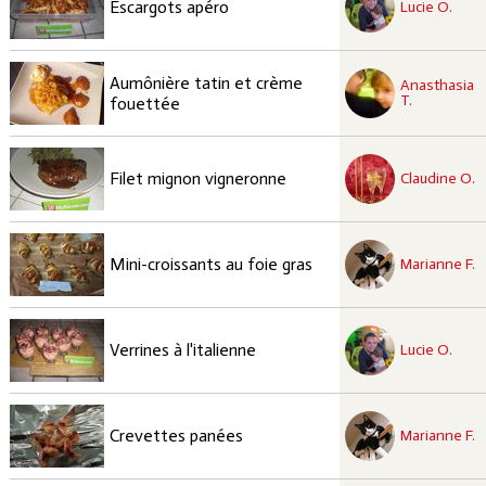
Escargots apéro
Lucie O.
recette à tester
Aumônière tatin et crème
Anasthasia
Facile
T.
fouettée
recette approuvées
Facile
Filet mignon vigneronne
Claudine O.
recette à tester
Facile
Mini-croissants au foie gras
Marianne F.
recette à tester
Facile
Verrines à l'italienne
Lucie O.
recette à tester
Facile
Crevettes panées
Marianne F.