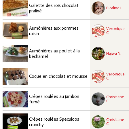
recette à tester
Galette des rois chocolat
Facile
Picaline L.
praliné
recette à tester
Aumônières aux pommes
Veronique
Facile
C.
raisin
recette à tester
Aumônières au poulet à la
Facile
Najwa N.
béchamel
recette à tester
Veronique
Élaborée
Coque en chocolat et mousse
C.
recette à tester
Crêpes roulées au jambon
Christiane
Facile
C.
fumé
recette à tester
Crêpes roulées Speculoos
Christiane
Facile
C.
crunchy