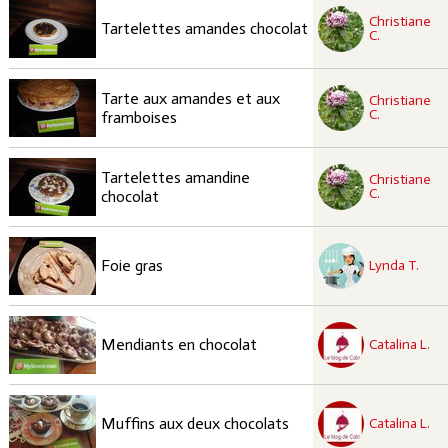
recette à tester
Christiane
Facile
Tartelettes amandes chocolat
C.
recette à tester
Tarte aux amandes et aux
Christiane
Facile
C.
framboises
recette à tester
Tartelettes amandine
Christiane
Facile
C.
chocolat
recette à tester
Moyen
Foie gras
Lynda T.
recette à tester
Facile
Mendiants en chocolat
Catalina L.
recette à tester
Facile
Muffins aux deux chocolats
Catalina L.