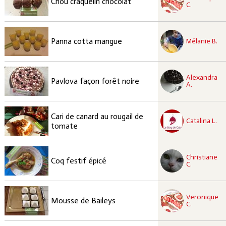
Chou craquelin chocolat
C.
recette à tester
Facile
Panna cotta mangue
Mélanie B.
recette à tester
Alexandra
Moyen
Pavlova façon forêt noire
A.
recette à tester
Cari de canard au rougail de
Facile
Catalina L.
tomate
recette à tester
Christiane
Facile
Coq festif épicé
C.
recette à tester
Veronique
Moyen
Mousse de Baileys
C.