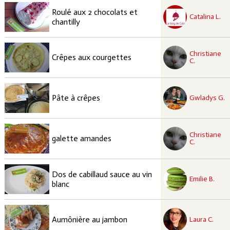
recette à tester
Roulé aux 2 chocolats et
Moyen
Catalina L.
chantilly
recette à tester
Christiane
Facile
Crêpes aux courgettes
C.
recette à tester
Facile
Pâte à crêpes
Gwladys G.
recette à tester
Christiane
Facile
galette amandes
C.
recette à tester
Dos de cabillaud sauce au vin
Facile
Emilie B.
blanc
recette à tester
Moyen
Aumônière au jambon
Laura C.