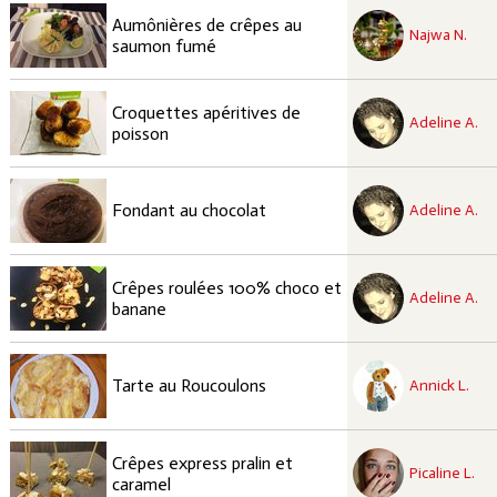
recette à tester
Aumônières de crêpes au
Facile
Najwa N.
saumon fumé
recette à tester
Croquettes apéritives de
Facile
Adeline A.
poisson
recette à tester
Facile
Fondant au chocolat
Adeline A.
recette à tester
Crêpes roulées 100% choco et
Facile
Adeline A.
banane
recette à tester
Facile
Tarte au Roucoulons
Annick L.
recette à tester
Crêpes express pralin et
Facile
Picaline L.
caramel