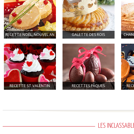
RECETTE NOEL, NOUVEL AN
GALETTE DES ROIS
CHAN
RECETTE ST VALENTIN
RECETTES PÂQUES
REC
LES INCLASSABL