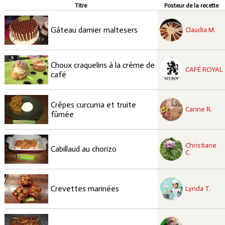
Titre
Posteur de la recette
recette à tester
Moyen
Gâteau damier maltesers
Claudia M.
recette à tester
Choux craquelins à la crème de
Élaborée
CAFÉ ROYAL
café
recette à tester
Crêpes curcuma et truite
Facile
Carine R.
fûmée
recette à tester
Christiane
Facile
Cabillaud au chorizo
C.
recette à tester
Facile
Crevettes marinées
Lynda T.
recette approuvées
Facile