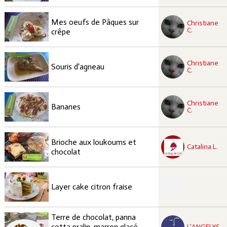
recette à tester
Mes oeufs de Pâques sur
Christiane
Facile
C.
crêpe
recette à tester
Christiane
Facile
Souris d'agneau
C.
recette à tester
Christiane
Facile
Bananes
C.
recette à tester
Brioche aux loukoums et
Moyen
Catalina L.
chocolat
recette à tester
Moyen
Layer cake citron fraise
Terre de chocolat, panna
recette à tester
Moyen
cotta pralin, marron glacé,
L'ANGELYS