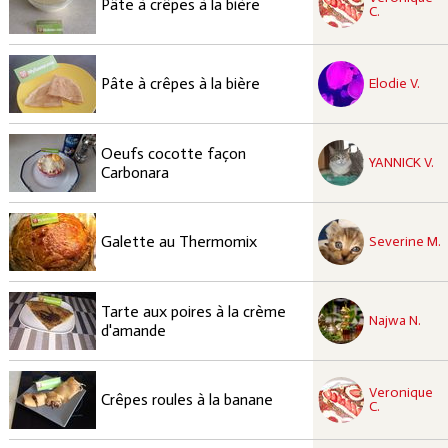
Pâte à crêpes à la bière
C.
recette approuvées
Facile
Pâte à crêpes à la bière
Elodie V.
recette à tester
Oeufs cocotte façon
Facile
YANNICK V.
Carbonara
recette à tester
Facile
Galette au Thermomix
Severine M.
recette à tester
Tarte aux poires à la crème
Facile
Najwa N.
d'amande
recette à tester
Veronique
Facile
Crêpes roules à la banane
C.