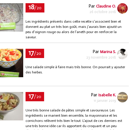
18
Par
Claudine O.
/20
26 octobre 2018
Les ingrédients présents dans cette recette s'associent bien et
donnent au plat un très bon goût, mais j'aurais bien ajouté un
peu d'oignon rouge ou alors de l'aneth pour en renforcer la
saveur.
17
Par
Marina S.
/20
23 novembre 2018
Une salade simple à faire mais très bonne. On pourrait y ajouter
des herbes.
17
Par
Isabelle K.
/20
11 janvier 2019
Une très bonne salade de pâtes simple et savoureuse. Les
ingrédients se marient bien ensemble, la mayonnaise et les
cornichons relèvent très bien le tout. L’ajout de ces derniers est
une très bonne idée car ils apportent du croquant et un peu