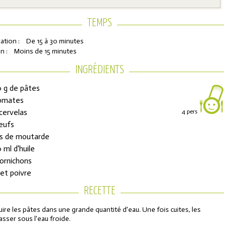
TEMPS
ation :
De 15 à 30 minutes
n :
Moins de 15 minutes
INGRÉDIENTS
 g de pâtes
omates
cervelas
4 pers
ons de réduction
eufs
às de moutarde
 ml d'huile
urs de l'Année
cornichons
 et poivre
RECETTE
uire les pâtes dans une grande quantité d'eau. Une fois cuites, les
asser sous l'eau froide.