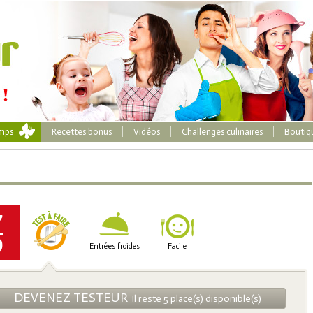
emps
Recettes bonus
Vidéos
Challenges culinaires
Boutiq
7
0
Entrées froides
Facile
DEVENEZ TESTEUR
Il reste 5 place(s) disponible(s)