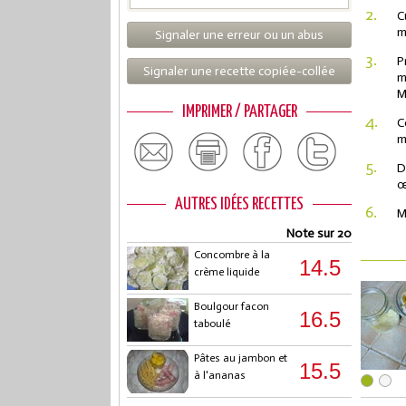
2.
C
m
Signaler une erreur ou un abus
3.
P
Signaler une recette copiée-collée
m
M
IMPRIMER / PARTAGER
4.
C
m
5.
D
œ
AUTRES IDÉES RECETTES
6.
M
Note sur 20
Concombre à la
14.5
crème liquide
Boulgour facon
16.5
taboulé
Pâtes au jambon et
15.5
à l'ananas