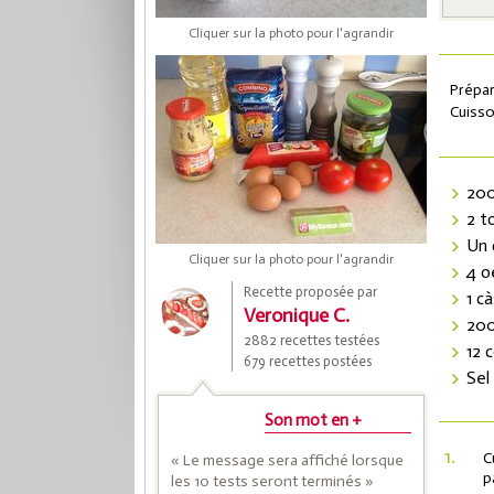
Cliquer sur la photo pour l'agrandir
Prépar
Cuisso
200
2 t
Un 
Cliquer sur la photo pour l'agrandir
Coup
4 o
Recette proposée par
1 c
Veronique C.
200
2882 recettes testées
Save
12 
679 recettes postées
Sel
Son mot en +
1.
C
« Le message sera affiché lorsque
p
les 10 tests seront terminés »