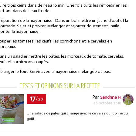
uire trois œufs dans de l'eau 10 min. Une fois cuits les refroidir en les
ettant dans de l'eau froide.
réparation de la mayonnaise : Dans un bol mettre un jaune d'œuf et la
outarde. Saler et poivrer. Mélanger et rajouter doucement l'huile.
onter la mayonnaise.
ouper les tomates, les œufs, les cornichons et le cervelas en
orceaux.
ans un saladier mettre les pâtes, les morceaux de tomate, cervelas,
ufs et cornichons coupés.
élanger le tout. Servir avec la mayonnaise mélangée ou pas.
TESTS ET OPINIONS SUR LA RECETTE
17
Par
Sandrine H.
/20
26 octobre 2018
Une salade de pâtes qui change avec le cervelas qui donne du
goût.