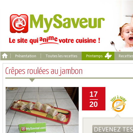
Présentation
Toutes les recettes
Printemps
Recette
Crêpes roulées au jambon
17
20
DEVENEZ TE