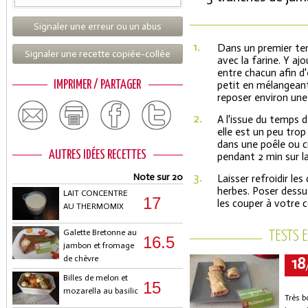
Signaler une erreur ou un abus
1.
Dans un premier temp
Signaler une recette copiée-collée
avec la farine. Y a
entre chacun afin d'
IMPRIMER / PARTAGER
petit en mélangeant 
reposer environ une
2.
A l'issue du temps d
elle est un peu trop
dans une poêle ou cr
AUTRES IDÉES RECETTES
pendant 2 min sur la
3.
Note sur 20
Laisser refroidir les
herbes. Poser dessu
LAIT CONCENTRE
17
les couper à votre c
AU THERMOMIX
Galette Bretonne au
TESTS 
16.5
jambon et fromage
18
de chèvre
Billes de melon et
15
mozarella au basilic
Très b