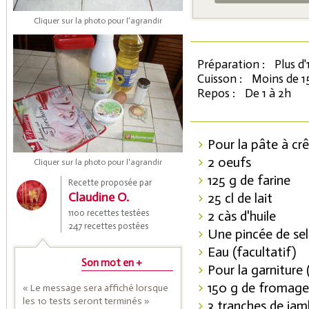
Cliquer sur la photo pour l'agrandir
Préparation :
Plus d'
Cuisson :
Moins de 1
Repos :
De 1 à 2h
Pour la pâte à cr
Coupons de réduction
2 oeufs
Cliquer sur la photo pour l'agrandir
125 g de farine
Recette proposée par
Claudine O.
25 cl de lait
Saveurs de l'Année
1100 recettes testées
2 càs d'huile
247 recettes postées
Une pincée de sel
Eau (facultatif)
Son mot en +
Pour la garniture 
150 g de fromage 
« Le message sera affiché lorsque
les 10 tests seront terminés »
3 tranches de ja