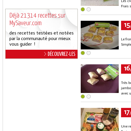
Les cr
Frais 
Déjà 21314 recettes sur
MySaveur.com
15
des recettes testées et notées
par la communauté pour mieux
Le fr
vous guider !
Simple
DÉCOUVREZ-LES
16
Très b
jambon
avec u
17
Une r