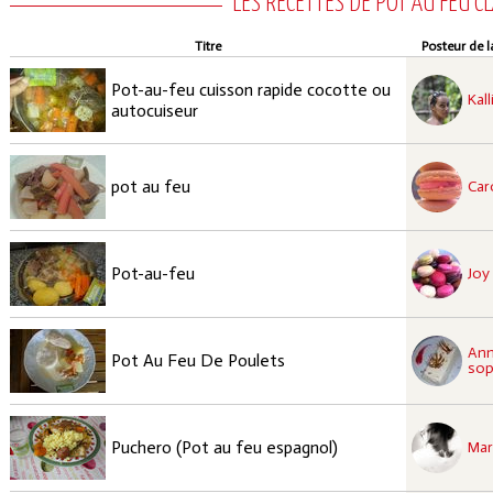
LES RECETTES DE POT AU FEU C
Titre
Posteur de l
recette approuvées
Pot-au-feu cuisson rapide cocotte ou
Facile
Kall
autocuiseur
recette approuvées
Facile
pot au feu
Car
recette approuvées
Facile
Pot-au-feu
Joy
recette approuvées
An
Facile
Pot Au Feu De Poulets
sop
recette à tester
Moyen
Puchero (Pot au feu espagnol)
Mar