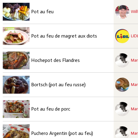
recette à tester
Moyen
Pot au feu
Will
recette à tester
Élaborée
Pot au feu de magret aux diots
LID
recette à tester
Moyen
Hochepot des Flandres
Mar
recette à tester
Facile
Bortsch (pot au feu russe)
Mar
recette à tester
Moyen
Pot au feu de porc
Mar
recette à tester
Élaborée
Puchero Argentin (pot au feu)
Mar