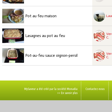
recette à tester
Facile
Pot au feu maison
Lau
recette à tester
Ver
Facile
Lasagnes au pot au feu
C.
recette à tester
Ver
Facile
Pot-au-feu sauce oignon-persil
C.
MySaveur a été créé par la société Monadia
Contactez-nous
>> En savoir plus