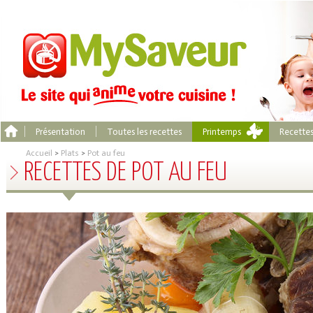
Présentation
Toutes les recettes
Printemps
Recette
Accueil
>
Plats
>
Pot au feu
RECETTES DE POT AU FEU