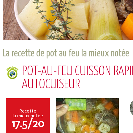
La recette de pot au feu la mieux notée
Coupons de réduction
POT-AU-FEU CUISSON RAPI
AUTOCUISEUR
Saveurs de l'Année
Recette
la mieux notée
17.5/20
Facile