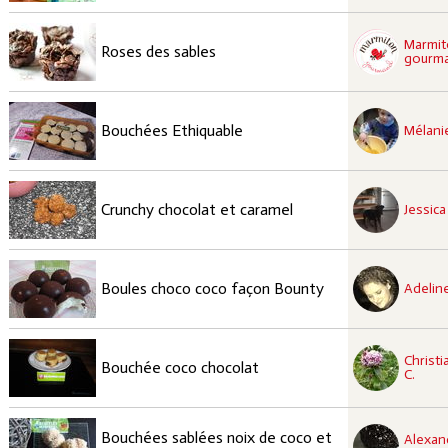
Marmi
Facile
Roses des sables
gourm
recette à tester
Facile
Bouchées Ethiquable
Mélanie
recette à tester
Facile
Crunchy chocolat et caramel
Jessica 
recette à tester
Facile
Boules choco coco façon Bounty
Adeline
recette à tester
Christi
Facile
Bouchée coco chocolat
C.
recette à tester
Bouchées sablées noix de coco et
Alexan
Facile