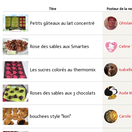
Titre
Posteur de la re
recette approuvées
Facile
Petits gâteaux au lait concentré
Ghislai
recette approuvées
Facile
Rose des sables aux Smarties
Celine 
recette approuvées
Facile
Les sucres colorés au thermomix
Isabell
recette approuvées
Facile
Roses des sables aux 3 chocolats
Aude M
recette approuvées
Facile
bouchees style "lion"
Carole 