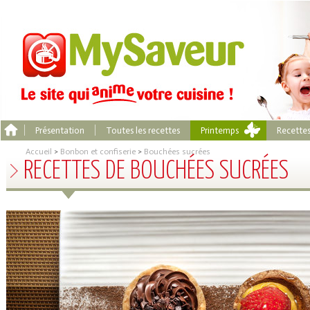
Présentation
Toutes les recettes
Printemps
Recette
Accueil
>
Bonbon et confiserie
>
Bouchées sucrées
RECETTES DE BOUCHÉES SUCRÉES