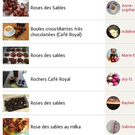
recette approuvées
Anne-
Facile
Roses des Sables
sophie 
recette approuvées
Boules croustillantes très
Facile
Adeline
chocolatées (Café Royal)
recette approuvées
Facile
Roses des sables
Marie E
recette approuvées
Facile
Rochers Café Royal
Joy O.
recette approuvées
Facile
Roses des sables
Rachel 
recette approuvées
Facile
Rose des sables au milka
Sabrina