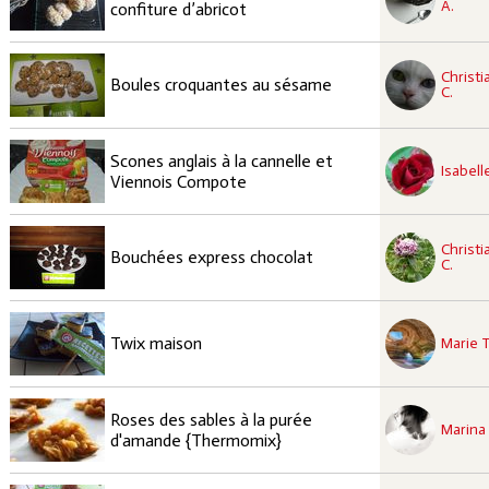
A.
confiture d’abricot
recette à tester
Christi
Facile
Boules croquantes au sésame
C.
recette à tester
Scones anglais à la cannelle et
Facile
Isabell
Viennois Compote
recette à tester
Christi
Facile
Bouchées express chocolat
C.
recette à tester
Facile
Twix maison
Marie T
recette à tester
Roses des sables à la purée
Facile
Marina 
d'amande {Thermomix}