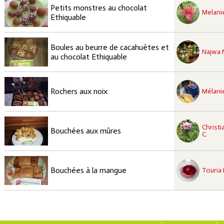
recette à tester
Petits monstres au chocolat
Facile
Melanie
Ethiquable
recette à tester
Boules au beurre de cacahuètes et
Facile
Najwa 
au chocolat Ethiquable
recette à tester
Facile
Rochers aux noix
Mélanie
recette à tester
Christi
Facile
Bouchées aux mûres
C.
recette à tester
Facile
Bouchées à la mangue
Touria 