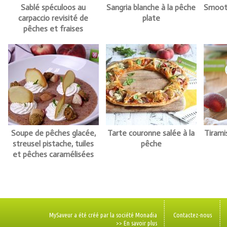
Sablé spéculoos au
Sangria blanche à la pêche
Smooth
carpaccio revisité de
plate
pêches et fraises
Soupe de pêches glacée,
Tarte couronne salée à la
Tirami
streusel pistache, tuiles
pêche
et pêches caramélisées
MySaveur a été créé par la société Monadia
Contactez-nous
>> En savoir plus