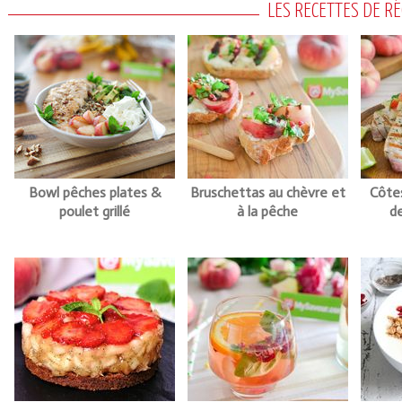
LES RECETTES DE RÉ
Bowl pêches plates &
Bruschettas au chèvre et
Côtes
Coupons de réduction
poulet grillé
à la pêche
d
Saveurs de l'Année