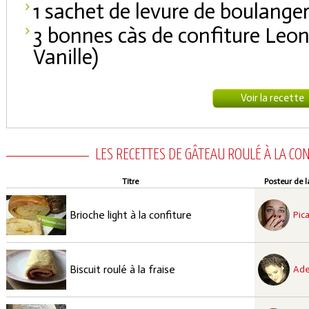
1 sachet de levure de boulanger
3 bonnes càs de confiture Leonc
Vanille)
Voir la recette
LES RECETTES DE GÂTEAU ROULÉ À LA CO
Titre
Posteur de l
recette approuvées
Moyen
Brioche light à la confiture
Pica
recette à tester
Facile
Biscuit roulé à la fraise
Ade