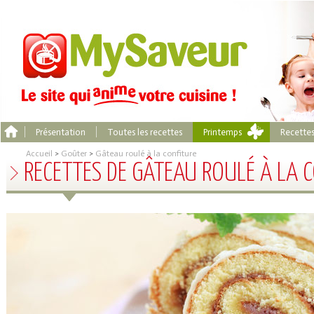
Présentation
Toutes les recettes
Printemps
Recette
Accueil
>
Goûter
>
Gâteau roulé à la confiture
RECETTES DE GÂTEAU ROULÉ À LA 