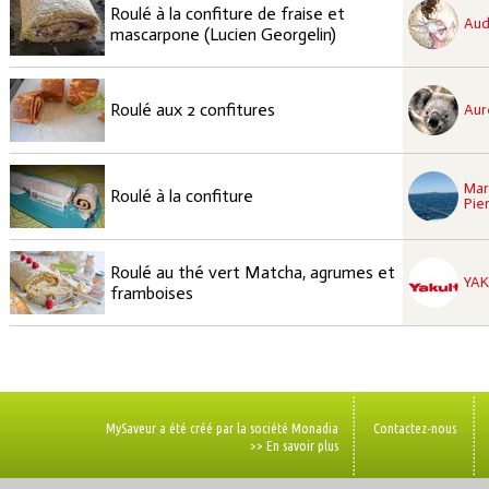
recette à tester
Roulé à la confiture de fraise et
Facile
Aud
mascarpone (Lucien Georgelin)
recette à tester
Facile
Roulé aux 2 confitures
Aur
recette à tester
Mar
Facile
Roulé à la confiture
Pier
recette à tester
Roulé au thé vert Matcha, agrumes et
Moyen
YA
framboises
MySaveur a été créé par la société Monadia
Contactez-nous
>> En savoir plus