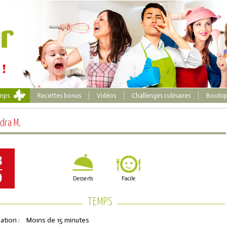
emps
Recettes bonus
Vidéos
Challenges culinaires
Boutiq
dra M.
8
0
Desserts
Facile
TEMPS
ation :
Moins de 15 minutes