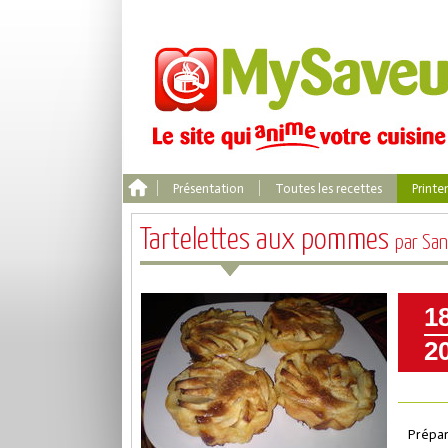
Présentation
Toutes les recettes
Print
Tartelettes aux pommes
par San
1
2
Prépar