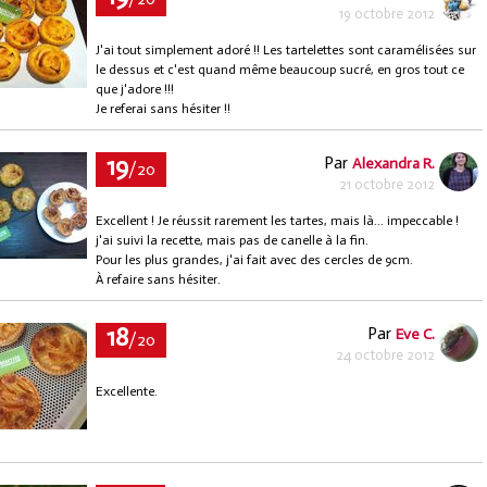
19 octobre 2012
J'ai tout simplement adoré !! Les tartelettes sont caramélisées sur
le dessus et c'est quand même beaucoup sucré, en gros tout ce
que j'adore !!!
Je referai sans hésiter !!
19
Par
Alexandra R.
/20
21 octobre 2012
Excellent ! Je réussit rarement les tartes, mais là... impeccable !
j'ai suivi la recette, mais pas de canelle à la fin.
Pour les plus grandes, j'ai fait avec des cercles de 9cm.
À refaire sans hésiter.
18
Par
Eve C.
/20
24 octobre 2012
Excellente.