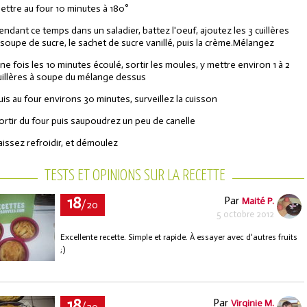
ettre au four 10 minutes à 180°
endant ce temps dans un saladier, battez l'oeuf, ajoutez les 3 cuillères
 soupe de sucre, le sachet de sucre vanillé, puis la crème.Mélangez
ne fois les 10 minutes écoulé, sortir les moules, y mettre environ 1 à 2
uillères à soupe du mélange dessus
uis au four environs 30 minutes, surveillez la cuisson
ortir du four puis saupoudrez un peu de canelle
aissez refroidir, et démoulez
TESTS ET OPINIONS SUR LA RECETTE
18
Par
Maité P.
/20
5 octobre 2012
Excellente recette. Simple et rapide. À essayer avec d'autres fruits
;)
18
Par
Virginie M.