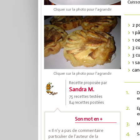
Cuisso
Cliquer sur la photo pour l'agrandir
2 
1 p
1 o
3 c
3 c
1 s
can
Cliquer sur la photo pour l'agrandir
Coup
Recette proposée par
Sandra M.
1.
D
75 recettes testées
Save
e
84 recettes postées
2.
E
e
Son mot en +
3.
M
« Il n'y a pas de commentaire
4.
S
particulier de l'auteur de la