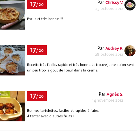
17
Par
Chrissy V.
/20
25 octobre 2012
Facile et très bonne !!!!
17
Par
Audrey R.
/20
28 octobre 2012
Recette très facile, rapide et très bonne. Je trouve juste qu'on sent
un peu trop le goût de l'oeuf dans la crème.
17
Par
Agnès S.
/20
14 novembre 2012
Bonnes tartelettes, faciles et rapides à faire.
À tenter avec d'autres fruits !