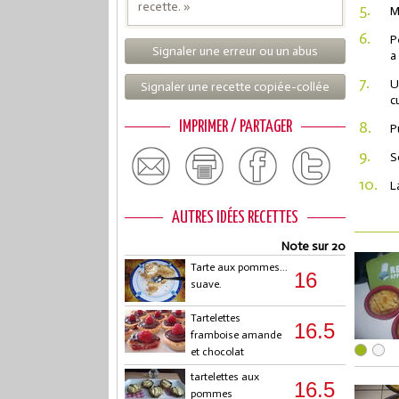
recette. »
5.
M
6.
P
Signaler une erreur ou un abus
a
7.
U
Signaler une recette copiée-collée
c
8.
IMPRIMER / PARTAGER
P
9.
S
10.
L
AUTRES IDÉES RECETTES
Note sur 20
Tarte aux pommes...
16
suave.
Tartelettes
16.5
framboise amande
et chocolat
tartelettes aux
16.5
pommes