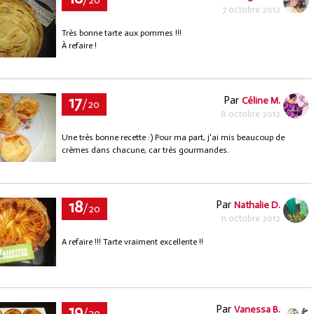
/20
7 octobre 2012
Très bonne tarte aux pommes !!!
À refaire !
17
Par
Céline M.
/20
8 octobre 2012
Une très bonne recette :) Pour ma part, j'ai mis beaucoup de
crèmes dans chacune, car très gourmandes.
18
Par
Nathalie D.
/20
11 octobre 2012
A refaire !!! Tarte vraiment excellente !!
19
Par
Vanessa B.
/20