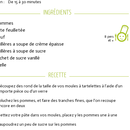
n :
De 15 à 30 minutes
INGRÉDIENTS
pommes
âte feuilletée
euf
8 pers
et +
uillères a soupe de crème épaisse
uillères à soupe de sucre
achet de sucre vanillé
elle
ons de réduction
RECETTE
écoupez des rond de la taille de vos moules à tartelettes à l'aide d'un
urs de l'Année
mporte pièce ou d'un verre
pluchez les pommes, et faire des tranches fines, que l'on recoupe
ncore en deux
ettez votre pâte dans vos moules, placez y les pommes une à une
aupoudrez un peu de sucre sur les pommes