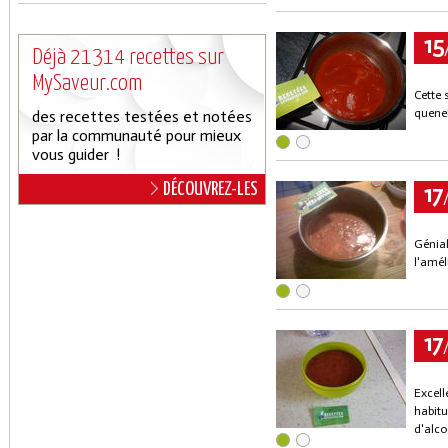
15
Déjà 21314 recettes sur
MySaveur.com
Cette 
quenel
des recettes testées et notées
par la communauté pour mieux
vous guider !
17
DÉCOUVREZ-LES
Génial
l'amél
17
Excell
habitu
d'alco