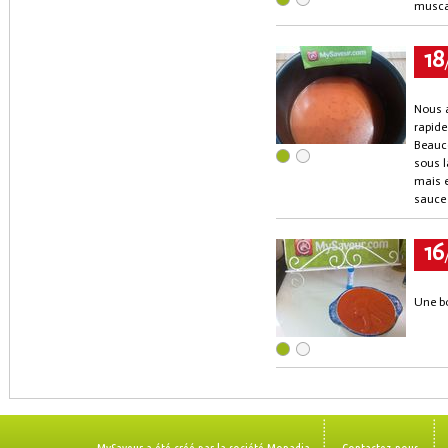
muscad
18
Nous a
rapide
Beauco
sous l
mais e
sauce 
16
Une bo