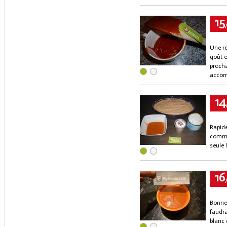
15
Une re
goût e
procha
accomp
14
Rapide
comme 
seule 
16
Bonne 
faudra
blanc 