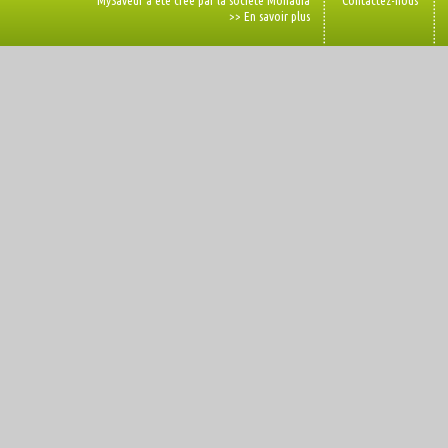
MySaveur a été créé par la société Monadia
Contactez-nous
>> En savoir plus