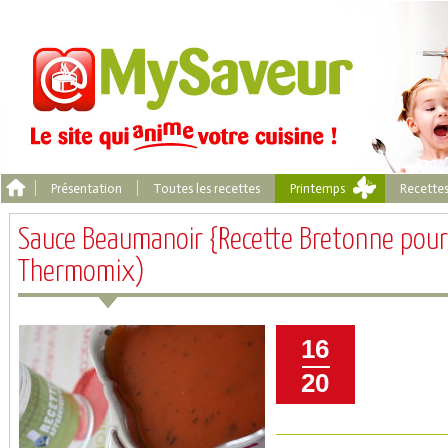
Présentation
Toutes les recettes
Printemps
Recette
Sauce Beaumanoir {Recette Bretonne pour 
Thermomix)
16
20