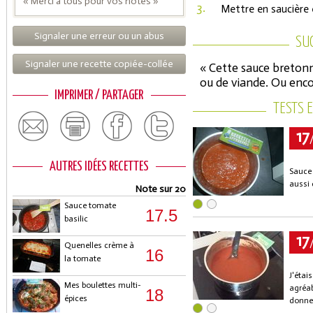
« Merci à tous pour vos notes »
3.
Mettre en saucière e
Signaler une erreur ou un abus
SU
Signaler une recette copiée-collée
« Cette sauce breton
ou de viande. Ou encor
IMPRIMER / PARTAGER
TESTS 
17
AUTRES IDÉES RECETTES
Sauce 
aussi 
Note sur 20
Sauce tomate
17.5
basilic
17
Quenelles crème à
16
la tomate
J'étai
Mes boulettes multi-
agréab
18
épices
donne 