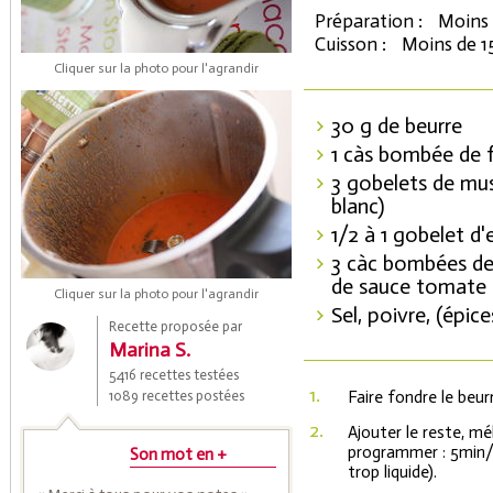
Préparation :
Moins 
Cuisson :
Moins de 1
Cliquer sur la photo pour l'agrandir
30 g de beurre
1 càs bombée de f
3 gobelets de mus
blanc)
1/2 à 1 gobelet d'
Coupons de réduction
3 càc bombées de
de sauce tomate c
Cliquer sur la photo pour l'agrandir
Sel, poivre, (épice
Recette proposée par
Saveurs de l'Année
Marina S.
5416 recettes testées
1.
1089 recettes postées
Faire fondre le beur
2.
Ajouter le reste, mé
programmer : 5min/9
Son mot en +
trop liquide).