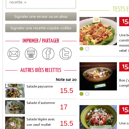
recette. »
TESTS 
Signaler une erreur ou un abus
15
Signaler une recette copiée-collée
Une bo
IMPRIMER / PARTAGER
consti
minimu
relief.
15
AUTRES IDÉES RECETTES
Note sur 20
Bon j'
compl
Salade paysanne
15.5
Salade d'automne
17
15
Salade légère avec
15.5
Une sa
son oeuf mollet