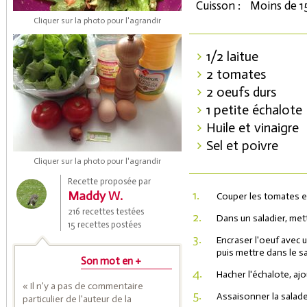
Cuisson :
Moins de 1
Cliquer sur la photo pour l'agrandir
1/2 laitue
2 tomates
2 oeufs durs
1 petite échalote
Huile et vinaigre
Sel et poivre
Coupons de réduction
Cliquer sur la photo pour l'agrandir
Recette proposée par
1.
Maddy W.
Couper les tomates e
Saveurs de l'Année
216 recettes testées
2.
Dans un saladier, mett
15 recettes postées
3.
Encraser l'oeuf avec 
puis mettre dans le sa
Son mot en +
4.
Hacher l'échalote, ajo
« Il n'y a pas de commentaire
5.
Assaisonner la salade a
particulier de l'auteur de la