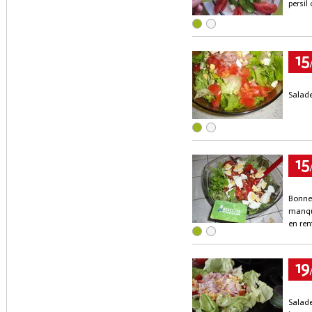
persil
15
Salade
15
Bonne 
manque
en ren
19
Salade