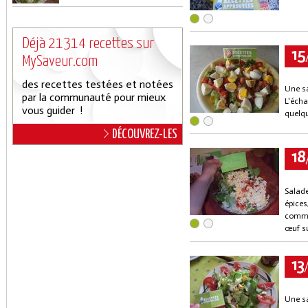
Déjà 21314 recettes sur
15
MySaveur.com
des recettes testées et notées
Une sa
par la communauté pour mieux
L'écha
vous guider !
quelqu
DÉCOUVREZ-LES
18
Salade
épices
comme 
œuf su
13
Une sa