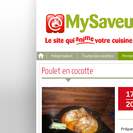
Présentation
Toutes les recettes
Print
Poulet en cocotte
1
2
Prépar