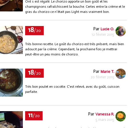
Ont s est régalé. Le chorizo apporte un bon goût et les
champignons rafraîchissent la bouche. Certes entre la crème et le
gras du chorizo ce n'était pas Light mais vraiment bon.
18
Par
Lucie O.
/20
12 février 2015
Très bonne recette. Le goût du chorizo est très présent, mais bien
adoucit par la crème. Cependant, la prochaine fois je mettrai
peut-être un peu moins de chorizo.
18
Par
Marie T.
/20
20 février 2015
Très bon poulet en cocotte. C'est relevé, avec du goût, cuisson
parfaite.
11
Par
Vanessa R.
/20
5 mars 2015