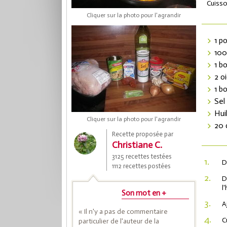
Cuisso
Cliquer sur la photo pour l'agrandir
1 p
100
1 bo
2 o
1 b
Sel
Hui
Cliquer sur la photo pour l'agrandir
Coup
20 
Recette proposée par
Christiane C.
3125 recettes testées
Save
1.
D
1112 recettes postées
2.
D
l
Son mot en +
3.
A
« Il n'y a pas de commentaire
4.
C
particulier de l'auteur de la