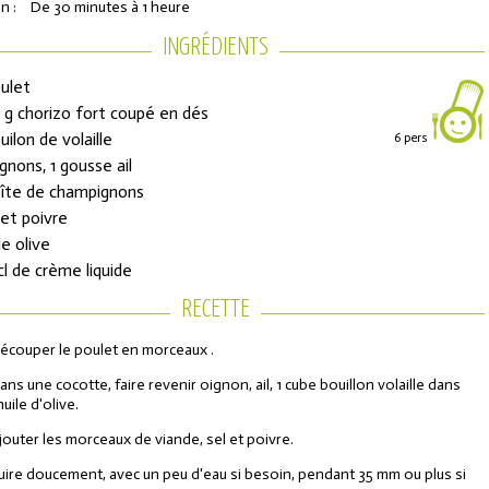
n :
De 30 minutes à 1 heure
INGRÉDIENTS
oulet
 g chorizo fort coupé en dés
uilon de volaille
6 pers
ignons, 1 gousse ail
oîte de champignons
 et poivre
le olive
ons de réduction
cl de crème liquide
RECETTE
urs de l'Année
écouper le poulet en morceaux .
ans une cocotte, faire revenir oignon, ail, 1 cube bouillon volaille dans
'huile d'olive.
jouter les morceaux de viande, sel et poivre.
uire doucement, avec un peu d'eau si besoin, pendant 35 mm ou plus si