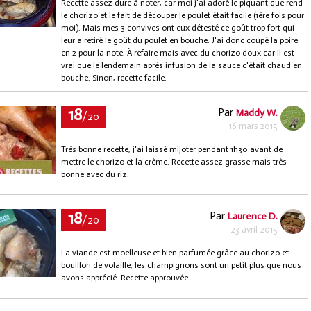
Recette assez dure à noter, car moi j'ai adoré le piquant que rend
le chorizo et le fait de découper le poulet était facile (1ère fois pour
moi). Mais mes 3 convives ont eux détesté ce goût trop fort qui
leur a retiré le goût du poulet en bouche. J'ai donc coupé la poire
en 2 pour la note. À refaire mais avec du chorizo doux car il est
vrai que le lendemain après infusion de la sauce c'était chaud en
bouche. Sinon, recette facile.
18
Par
Maddy W.
/20
16 mars 2015
Très bonne recette, j'ai laissé mijoter pendant 1h30 avant de
mettre le chorizo et la crème. Recette assez grasse mais très
bonne avec du riz.
18
Par
Laurence D.
/20
23 avril 2015
La viande est moelleuse et bien parfumée grâce au chorizo et
bouillon de volaille, les champignons sont un petit plus que nous
avons apprécié. Recette approuvée.