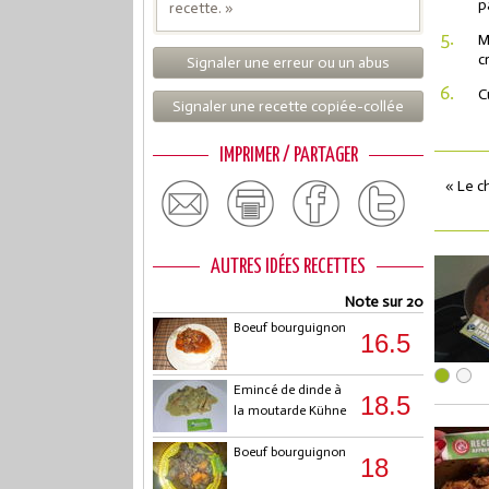
p
recette. »
5.
M
c
Signaler une erreur ou un abus
6.
C
Signaler une recette copiée-collée
IMPRIMER / PARTAGER
« Le c
AUTRES IDÉES RECETTES
Note sur 20
Boeuf bourguignon
16.5
Emincé de dinde à
18.5
la moutarde Kühne
Boeuf bourguignon
18