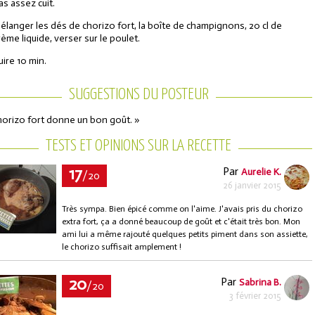
as assez cuit.
élanger les dés de chorizo fort, la boîte de champignons, 20 cl de
rème liquide, verser sur le poulet.
uire 10 min.
SUGGESTIONS DU POSTEUR
horizo fort donne un bon goût. »
TESTS ET OPINIONS SUR LA RECETTE
17
Par
Aurelie K.
/20
26 janvier 2015
Très sympa. Bien épicé comme on l'aime. J'avais pris du chorizo
extra fort, ça a donné beaucoup de goût et c'était très bon. Mon
ami lui a même rajouté quelques petits piment dans son assiette,
le chorizo suffisait amplement !
20
Par
Sabrina B.
/20
3 février 2015