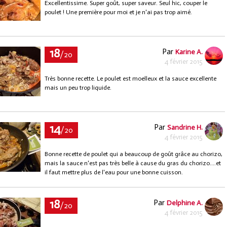
Excellentissime. Super goût, super saveur. Seul hic, couper le
poulet ! Une première pour moi et je n'ai pas trop aimé.
18
Par
Karine A.
/20
4 février 2015
Très bonne recette. Le poulet est moelleux et la sauce excellente
mais un peu trop liquide.
14
Par
Sandrine H.
/20
4 février 2015
Bonne recette de poulet qui a beaucoup de goût grâce au chorizo,
mais la sauce n'est pas très belle à cause du gras du chorizo....et
il faut mettre plus de l'eau pour une bonne cuisson.
18
Par
Delphine A.
/20
4 février 2015