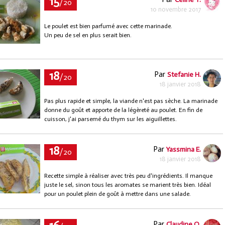
15
/20
10 novembre 2017
Le poulet est bien parfumé avec cette marinade.
Un peu de sel en plus serait bien.
18
Par
Stefanie H.
/20
18 janvier 2018
Pas plus rapide et simple, la viande n'est pas sèche. La marinade
donne du goût et apporte de la légèreté au poulet. En fin de
cuisson, j'ai parsemé du thym sur les aiguillettes.
18
Par
Yassmina E.
/20
18 janvier 2018
Recette simple à réaliser avec très peu d'ingrédients. Il manque
juste le sel, sinon tous les aromates se marient très bien. Idéal
pour un poulet plein de goût à mettre dans une salade.
Par
Claudine O.