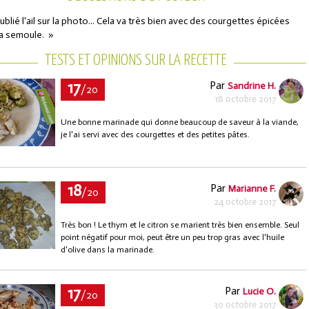
oublié l'ail sur la photo... Cela va très bien avec des courgettes épicées
la semoule. »
TESTS ET OPINIONS SUR LA RECETTE
17
Par
Sandrine H.
/20
18 octobre 2017
Une bonne marinade qui donne beaucoup de saveur à la viande,
je l'ai servi avec des courgettes et des petites pâtes.
18
Par
Marianne F.
/20
24 octobre 2017
Très bon ! Le thym et le citron se marient très bien ensemble. Seul
point négatif pour moi, peut être un peu trop gras avec l'huile
d'olive dans la marinade.
17
Par
Lucie O.
/20
30 octobre 2017