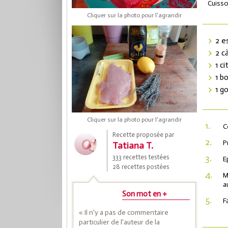
Cuisso
Cliquer sur la photo pour l'agrandir
2 e
2 cà
1 ci
1 b
1 go
Cliquer sur la photo pour l'agrandir
Coup
1.
C
Recette proposée par
2.
P
Tatiana T.
3.
333 recettes testées
Save
E
28 recettes postées
4.
M
a
Son mot en +
5.
F
« Il n'y a pas de commentaire
particulier de l'auteur de la