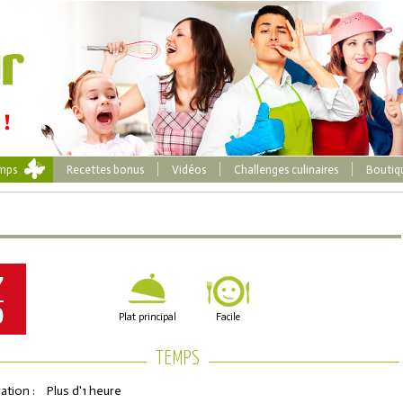
emps
Recettes bonus
Vidéos
Challenges culinaires
Boutiq
7
0
Plat principal
Facile
TEMPS
ation :
Plus d'1 heure