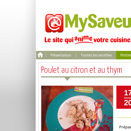
Présentation
Toutes les recettes
Print
Poulet au citron et au thym
1
2
Prépar