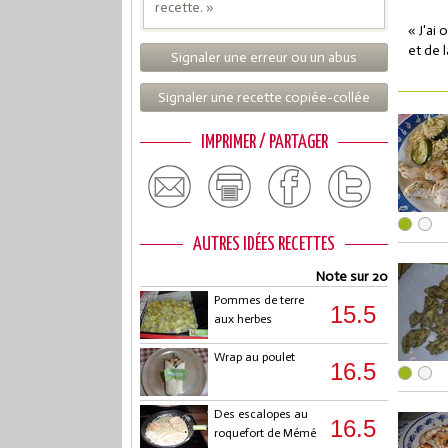
recette. »
« J'ai 
et de 
Signaler une erreur ou un abus
Signaler une recette copiée-collée
IMPRIMER / PARTAGER
AUTRES IDÉES RECETTES
Note sur 20
Pommes de terre
15.5
aux herbes
Wrap au poulet
16.5
Des escalopes au
16.5
roquefort de Mémé