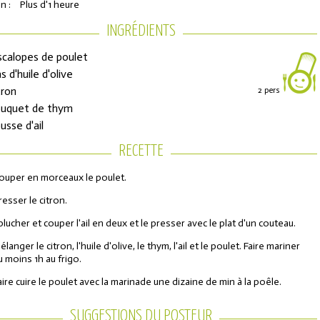
n :
Plus d'1 heure
INGRÉDIENTS
scalopes de poulet
s d'huile d'olive
tron
2 pers
ouquet de thym
usse d'ail
RECETTE
ons de réduction
ouper en morceaux le poulet.
resser le citron.
urs de l'Année
plucher et couper l'ail en deux et le presser avec le plat d'un couteau.
élanger le citron, l'huile d'olive, le thym, l'ail et le poulet. Faire mariner
u moins 1h au frigo.
aire cuire le poulet avec la marinade une dizaine de min à la poêle.
SUGGESTIONS DU POSTEUR