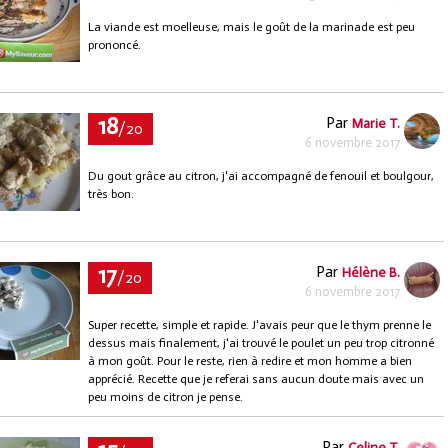
La viande est moelleuse, mais le goût de la marinade est peu
prononcé.
18
Par
Marie T.
/20
6 novembre 2017
Du gout grâce au citron, j'ai accompagné de fenouil et boulgour,
très bon.
17
Par
Hélène B.
/20
6 novembre 2017
Super recette, simple et rapide. J'avais peur que le thym prenne le
dessus mais finalement, j'ai trouvé le poulet un peu trop citronné
à mon goût. Pour le reste, rien à redire et mon homme a bien
apprécié. Recette que je referai sans aucun doute mais avec un
peu moins de citron je pense.
Par
Celine T.