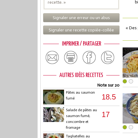
b
recette. »
Signaler une erreur ou un abus
« Des 
Signaler une recette copiée-collée
IMPRIMER / PARTAGER
AUTRES IDÉES RECETTES
Note sur 20
Pâtes au saumon
18.5
fumé
Salade de pâtes au
17
saumon fumé,
concombre et
fromage
Tagliatelles au