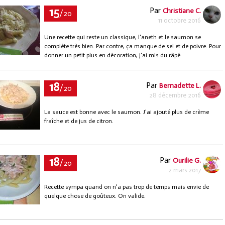
15
Par
Christiane C.
/20
11 octobre 2016
Une recette qui reste un classique, l'aneth et le saumon se
complète très bien. Par contre, ça manque de sel et de poivre. Pour
donner un petit plus en décoration, j'ai mis du râpé.
18
Par
Bernadette L.
/20
28 décembre 2016
La sauce est bonne avec le saumon. J'ai ajouté plus de crème
fraîche et de jus de citron.
18
Par
Ourilie G.
/20
2 mars 2017
Recette sympa quand on n'a pas trop de temps mais envie de
quelque chose de goûteux. On valide.