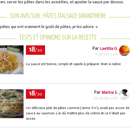
ien, servir les pâtes dans les assiettes, et ajouter la sauce par dessus.
SON AVIS SUR : PÂTES D'ALSACE GRAND'MERE
pâtes qui ont vraiment le goût de pâtes, je les adore. »
TESTS ET OPINIONS SUR LA RECETTE
18
Par
Laetitia G.
/20
11 janvier 2016
La sauce est bonne, simple et rapide à préparer. Rien à redire.
18
Par
Marina S.
/20
18 janvier 2016
Un délicieux plat de pâtes comme j'aime. Il n'y avait pas assez de
sauce au saumon, j'ai dû mettre plus de crème et ce n'était pas
assez.