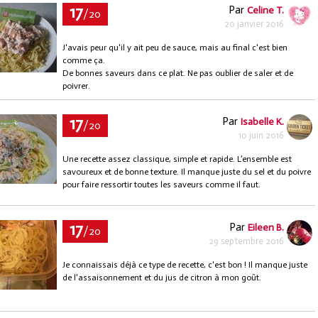
17
Par
Celine T.
/20
20 janvier 2016
J'avais peur qu'il y ait peu de sauce, mais au final c'est bien
comme ça.
De bonnes saveurs dans ce plat. Ne pas oublier de saler et de
poivrer.
17
Par
Isabelle K.
/20
10 juin 2016
Une recette assez classique, simple et rapide. L’ensemble est
savoureux et de bonne texture. Il manque juste du sel et du poivre
pour faire ressortir toutes les saveurs comme il faut.
17
Par
Eileen B.
/20
29 septembre 2016
Je connaissais déjà ce type de recette, c'est bon ! Il manque juste
de l'assaisonnement et du jus de citron à mon goût.