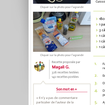
Cuisso
Cliquer sur la photo pour l'agrandir
180
1 p
3 c
1 c
1 c
1 cà
Cliquer sur la photo pour l'agrandir
Coup
Recette proposée par
1.
F
Magali G.
r
328 recettes testées
Save
2.
E
142 recettes postées
3.
D
Son mot en +
4.
D
p
« Il n'y a pas de commentaire
5.
particulier de l'auteur de la
A