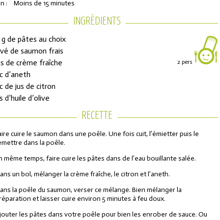
n :
Moins de 15 minutes
INGRÉDIENTS
 g de pâtes au choix
avé de saumon frais
às de crème fraîche
2 pers
àc d’aneth
àc de jus de citron
s d’huile d’olive
RECETTE
ons de réduction
aire cuire le saumon dans une poêle. Une fois cuit, l’émietter puis le
emettre dans la poêle.
urs de l'Année
n même temps, faire cuire les pâtes dans de l’eau bouillante salée.
ans un bol, mélanger la crème fraîche, le citron et l’aneth.
ans la poêle du saumon, verser ce mélange. Bien mélanger la
réparation et laisser cuire environ 5 minutes à feu doux.
jouter les pâtes dans votre poêle pour bien les enrober de sauce. Ou