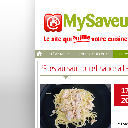
Présentation
Toutes les recettes
Print
Pâtes au saumon et sauce à l’
1
2
Prépar