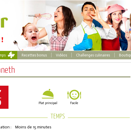
emps
Recettes bonus
Vidéos
Challenges culinaires
Boutiq
aneth
7
0
Plat principal
Facile
TEMPS
ation :
Moins de 15 minutes