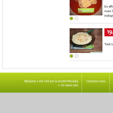
En eff
mais l
indisp
19
Tout s
MySaveur a été créé par la société Monadia
Contactez-nous
>> En savoir plus