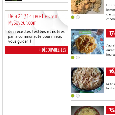
Une re
le mon
c'est 
Déjà 21314 recettes sur
encore
MySaveur.com
17
des recettes testées et notées
par la communauté pour mieux
vous guider !
J'aura
DÉCOUVREZ-LES
aurait
heureu
16
Le cho
lardon
15