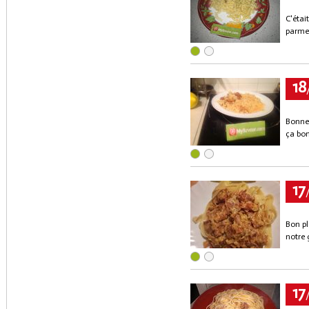
C'étai
parme
18
Bonne 
ça bon
17
Bon pl
notre 
17