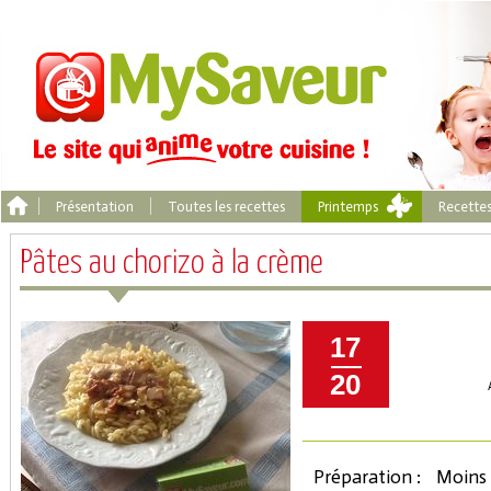
Présentation
Toutes les recettes
Printemps
Recette
Pâtes au chorizo à la crème
17
20
Préparation :
Moins 