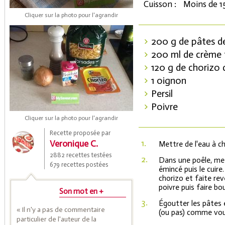
Cuisson :
Moins de 1
Cliquer sur la photo pour l'agrandir
200 g de pâtes d
200 ml de crème 
120 g de chorizo 
1 oignon
Persil
Poivre
Coupons de réduction
Cliquer sur la photo pour l'agrandir
Recette proposée par
1.
Veronique C.
Mettre de l'eau à ch
Saveurs de l'Année
2882 recettes testées
2.
Dans une poêle, mett
679 recettes postées
émincé puis le cuire.
chorizo et faite reve
poivre puis faire bouil
Son mot en +
3.
Égoutter les pâtes e
« Il n'y a pas de commentaire
(ou pas) comme vou
particulier de l'auteur de la