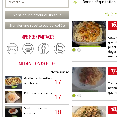
4.
Bonne dégustation 
recette. »
TESTS 
Signaler une erreur ou un abus
16
Signaler une recette copiée-collée
IMPRIMER / PARTAGER
Cette 
quand 
plutôt
dégust
momen
AUTRES IDÉES RECETTES
17
Note sur 20
Gratin de chou-fleur
17
au chorizo
Très b
néanmo
quanti
Pâtes carbo chorizo
17
18
Sauté de porc au
18
chorizo