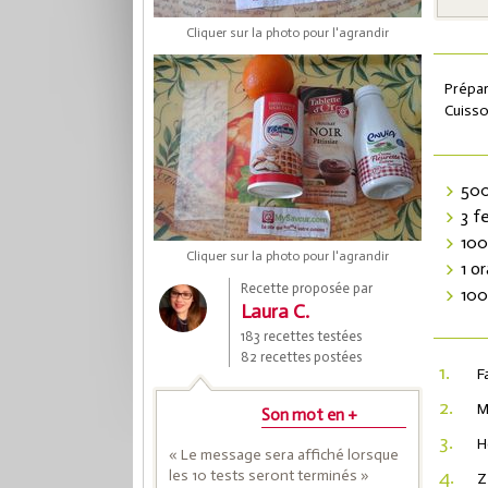
Cliquer sur la photo pour l'agrandir
Prépar
Cuisso
500
3 f
100
Cliquer sur la photo pour l'agrandir
Coup
1 o
Recette proposée par
100
Laura C.
183 recettes testées
Save
82 recettes postées
1.
F
2.
M
Son mot en +
3.
H
« Le message sera affiché lorsque
4.
les 10 tests seront terminés »
Z