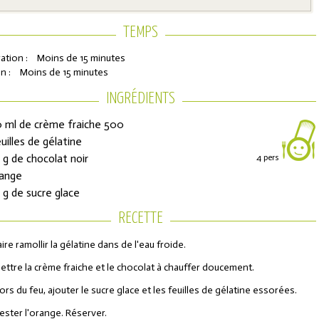
TEMPS
ation :
Moins de 15 minutes
n :
Moins de 15 minutes
INGRÉDIENTS
 ml de crème fraiche 500
euilles de gélatine
 g de chocolat noir
4 pers
ons de réduction
range
 g de sucre glace
RECETTE
urs de l'Année
aire ramollir la gélatine dans de l'eau froide.
ettre la crème fraiche et le chocolat à chauffer doucement.
ors du feu, ajouter le sucre glace et les feuilles de gélatine essorées.
ester l'orange. Réserver.