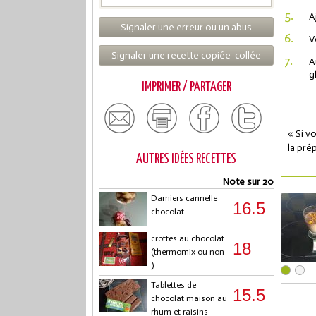
5.
A
Signaler une erreur ou un abus
6.
V
Signaler une recette copiée-collée
7.
A
g
IMPRIMER / PARTAGER
« Si v
la pré
AUTRES IDÉES RECETTES
Note sur 20
Damiers cannelle
16.5
chocolat
crottes au chocolat
18
(thermomix ou non
)
Tablettes de
15.5
chocolat maison au
rhum et raisins