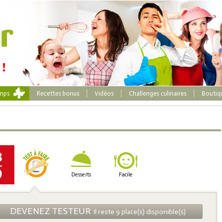
emps
Recettes bonus
Vidéos
Challenges culinaires
Boutiq
8
0
Desserts
Facile
DEVENEZ TESTEUR
Il reste 9 place(s) disponible(s)