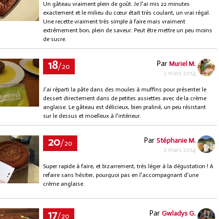
Un gâteau vraiment plein de goût. Je l'ai mis 22 minutes
exactement et le milieu du cœur était très coulant, un vrai régal.
Une recette vraiment très simple à faire mais vraiment
extrêmement bon, plein de saveur. Peut être mettre un peu moins
de sucre.
18
Par
Muriel M.
/20
2 mars 2014
J'ai réparti la pâte dans des moules à muffins pour présenter le
dessert directement dans de petites assiettes avec de la crème
anglaise. Le gâteau est délicieux, bien praliné, un peu résistant
sur le dessus et moelleux à l'intérieur.
20
Par
Stéphanie M.
/20
2 mars 2014
Super rapide à faire, et bizarrement, très léger à la dégustation ! A
refaire sans hésiter, pourquoi pas en l'accompagnant d'une
crème anglaise.
17
Par
Gwladys G.
/20