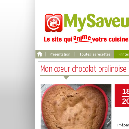
Présentation
Toutes les recettes
Print
Mon coeur chocolat pralinoise
1
2
Prépar