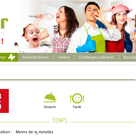
emps
Recettes bonus
Vidéos
Challenges culinaires
Boutiq
8
0
Desserts
Facile
TEMPS
ation :
Moins de 15 minutes