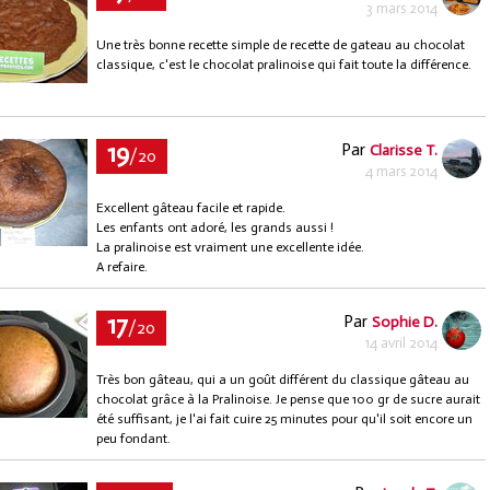
3 mars 2014
Une très bonne recette simple de recette de gateau au chocolat
classique, c'est le chocolat pralinoise qui fait toute la différence.
19
Par
Clarisse T.
/20
4 mars 2014
Excellent gâteau facile et rapide.
Les enfants ont adoré, les grands aussi !
La pralinoise est vraiment une excellente idée.
A refaire.
17
Par
Sophie D.
/20
14 avril 2014
Très bon gâteau, qui a un goût différent du classique gâteau au
chocolat grâce à la Pralinoise. Je pense que 100 gr de sucre aurait
été suffisant, je l'ai fait cuire 25 minutes pour qu'il soit encore un
peu fondant.