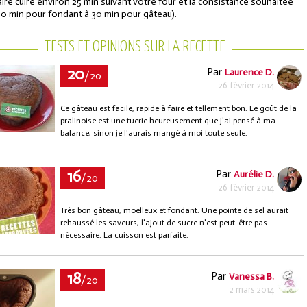
aire cuire environ 25 min suivant votre four et la consistance souhaitée
20 min pour fondant à 30 min pour gâteau).
TESTS ET OPINIONS SUR LA RECETTE
20
Par
Laurence D.
/20
26 février 2014
Ce gâteau est facile, rapide à faire et tellement bon. Le goût de la
pralinoise est une tuerie heureusement que j'ai pensé à ma
balance, sinon je l'aurais mangé à moi toute seule.
16
Par
Aurélie D.
/20
26 février 2014
Très bon gâteau, moelleux et fondant. Une pointe de sel aurait
rehaussé les saveurs, l'ajout de sucre n'est peut-être pas
nécessaire. La cuisson est parfaite.
18
Par
Vanessa B.
/20
2 mars 2014