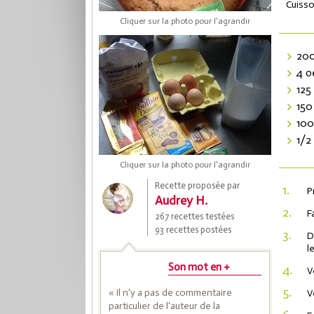
Cuisso
Cliquer sur la photo pour l'agrandir
200
4 o
125
150
100
1/2
Cliquer sur la photo pour l'agrandir
Coup
Recette proposée par
1.
P
Audrey H.
2.
F
267 recettes testées
Save
93 recettes postées
3.
D
l
Son mot en +
4.
V
5.
« Il n'y a pas de commentaire
V
particulier de l'auteur de la