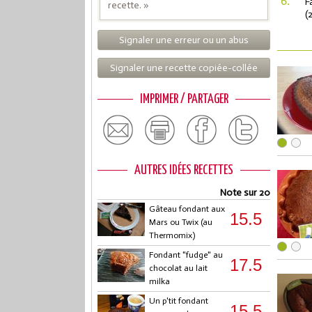
6.
F
recette. »
(
Signaler une erreur ou un abus
Signaler une recette copiée-collée
IMPRIMER / PARTAGER
AUTRES IDÉES RECETTES
Note sur 20
Gâteau fondant aux
15.5
Mars ou Twix (au
Thermomix)
Fondant "fudge" au
17.5
chocolat au lait
milka
Un p'tit fondant
15.5