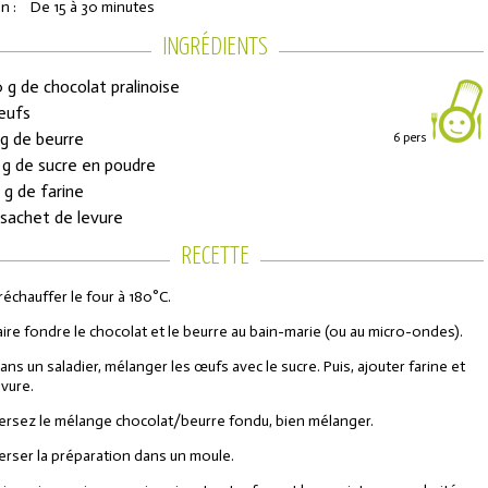
n :
De 15 à 30 minutes
INGRÉDIENTS
 g de chocolat pralinoise
eufs
 g de beurre
6 pers
 g de sucre en poudre
 g de farine
 sachet de levure
RECETTE
ons de réduction
réchauffer le four à 180°C.
aire fondre le chocolat et le beurre au bain-marie (ou au micro-ondes).
urs de l'Année
ans un saladier, mélanger les œufs avec le sucre. Puis, ajouter farine et
evure.
ersez le mélange chocolat/beurre fondu, bien mélanger.
erser la préparation dans un moule.