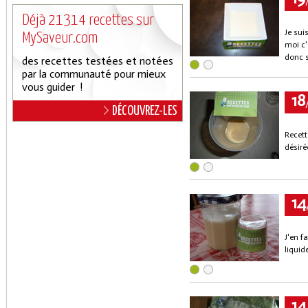
Déjà 21314 recettes sur
Je sui
MySaveur.com
moi c'
donc s
des recettes testées et notées
par la communauté pour mieux
vous guider !
18
DÉCOUVREZ-LES
Recett
désir
14
J'en f
liquid
14