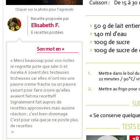
Cuisson :
De 15 à 30
Cliquer sur la photo pour l'agrandir
Recette proposée par
Elisabeth F.
50 g de lait entie
6 recettes postées
140 ml d'eau
100g de sucre
Son mot en +
100g de sucre de
« Merci beaucoup pour vos notes
Je regrette juste que Julie G et
Coupons de réduction
1.
Aurelia A soient des testeuses
Mettre dans le bol d
tricheuses car elles m'ont mis une
22 minutes / 90°C/ vi
pauvre creme fraiche ou un pauvre
2.
Mettre au frigo pour qu
yaourt pour faire croire qu'elles
Saveurs de l'Année
avaient fait ma recette!!!
Signalement fait aupres de
SU
recettes approuvées mais aucune
réaction , c'est bien dommage
« Se conserve quelque
C'est pour cela que je ne poste plus
de recettes
TESTS 
»
18