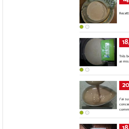
Recett
18
Très b
ai mis
2
J'ai su
concen
commer
18