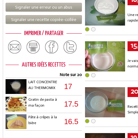
Signaler une erreur ou un abus
Une re
Signaler une recette copiée-collée
rapid
IMPRIMER / PARTAGER
15
Je vai
AUTRES IDÉES RECETTES
normal
Note sur 20
LAIT CONCENTRE
17
AU THERMOMIX
2
Gratin de pasta à
17.5
ma façon
Recett
Simple 
Pâte à crêpes à la
16.5
bière
19