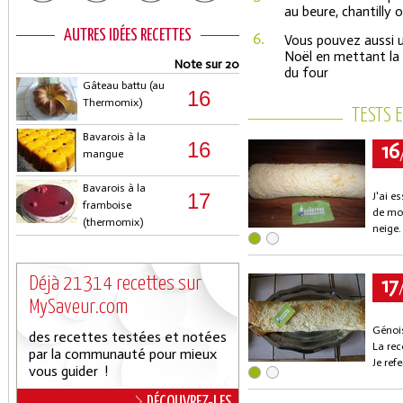
au beure, chantilly 
AUTRES IDÉES RECETTES
6.
Vous pouvez aussi u
Noël en mettant la p
Note sur 20
du four
Gâteau battu (au
16
Thermomix)
TESTS 
Bavarois à la
16
16
mangue
Bavarois à la
17
J'ai e
framboise
de moe
(thermomix)
neige.
17
Déjà 21314 recettes sur
MySaveur.com
Génois
des recettes testées et notées
La rec
par la communauté pour mieux
Je refe
vous guider !
DÉCOUVREZ-LES