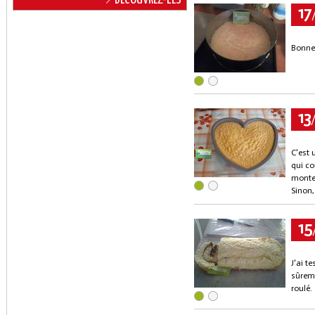
17
Bonne 
13
C'est 
qui co
monter
Sinon,
15
J'ai te
sûreme
roulé.