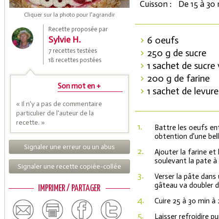
Cuisson :
De 15 à 30
Cliquer sur la photo pour l'agrandir
Recette proposée par
Sylvie H.
6 oeufs
7 recettes testées
250 g de sucre
18 recettes postées
1 sachet de sucre 
200 g de farine
Son mot en +
1 sachet de levur
« Il n'y a pas de commentaire
Coupons de réduction
particulier de l'auteur de la
recette. »
1.
Battre les oeufs en
obtention d'une bel
Signaler une erreur ou un abus
Saveurs de l'Année
2.
Ajouter la farine et
soulevant la pate à 
Signaler une recette copiée-collée
3.
Verser la pâte dans 
gâteau va doubler d
IMPRIMER / PARTAGER
4.
Cuire 25 à 30 min à
5.
Laisser refroidire 