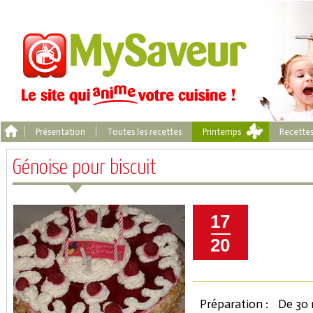
Présentation
Toutes les recettes
Printemps
Recette
Génoise pour biscuit
17
20
Préparation :
De 30 