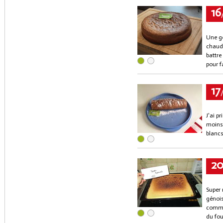
16
Une gé
chaud 
battre
pour f
17
J'ai p
moins 
blancs
2
Super 
génois
comme
du fou