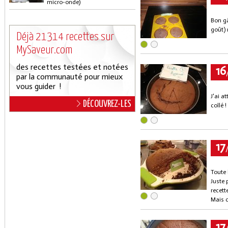
micro-onde)
Bon gâ
goût) 
Déjà 21314 recettes sur
MySaveur.com
des recettes testées et notées
16
par la communauté pour mieux
vous guider !
J'ai a
DÉCOUVREZ-LES
collé 
17
Toute 
Juste 
recett
Mais c
17