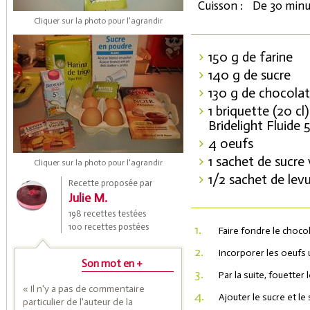
Cuisson :
De 30 minu
Cliquer sur la photo pour l'agrandir
150 g de farine
140 g de sucre
130 g de chocolat
1 briquette (20 cl)
Bridelight Fluide 
4 oeufs
Coupons de réduction
1 sachet de sucre 
Cliquer sur la photo pour l'agrandir
1/2 sachet de lev
Recette proposée par
Julie M.
Saveurs de l'Année
198 recettes testées
100 recettes postées
1.
Faire fondre le chocol
2.
Incorporer les oeufs 
Son mot en +
3.
Par la suite, fouetter
« Il n'y a pas de commentaire
4.
Ajouter le sucre et le
particulier de l'auteur de la