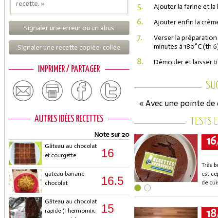
recette. »
5.
Ajouter la farine et la
6.
Ajouter enfin la crèm
Signaler une erreur ou un abus
7.
Verser la préparation 
minutes à 180°C (th 6)
Signaler une recette copiée-collée
8.
Démouler et laisser ti
IMPRIMER / PARTAGER
SU
« Avec une pointe de c
AUTRES IDÉES RECETTES
TESTS 
Note sur 20
16
Gâteau au chocolat
16
et courgette
Très b
gateau banane
est ce
16.5
de cui
chocolat
Gâteau au chocolat
15
18
rapide (Thermomix,