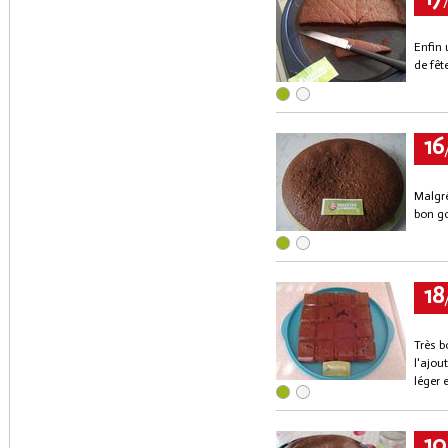
Enfin 
de fête
16
Malgré
bon go
18
Très b
l'ajou
léger 
10