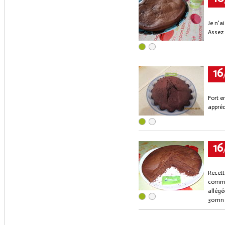
Je n'a
Assez 
16
Fort e
appréc
16
Recett
comme 
allégé
30mn d