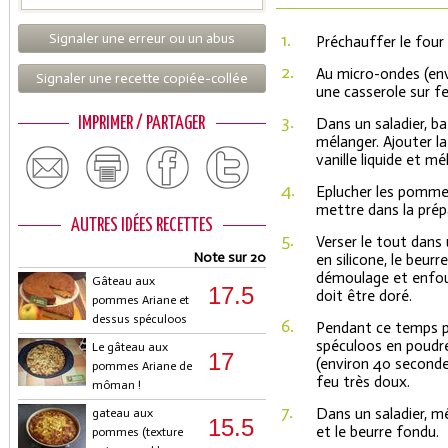
1.
Signaler une erreur ou un abus
Préchauffer le four 
2.
Au micro-ondes (en
Signaler une recette copiée-collée
une casserole sur fe
3.
IMPRIMER / PARTAGER
Dans un saladier, ba
mélanger. Ajouter la f
vanille liquide et 
4.
Eplucher les pommes
mettre dans la prép
AUTRES IDÉES RECETTES
5.
Verser le tout dans 
Note sur 20
en silicone, le beur
démoulage et enfou
Gâteau aux
17.5
doit être doré.
pommes Ariane et
dessus spéculoos
6.
Pendant ce temps pr
spéculoos en poudre
Le gâteau aux
17
(environ 40 seconde
pommes Ariane de
feu très doux.
môman !
7.
Dans un saladier, mé
gateau aux
15.5
et le beurre fondu.
pommes (texture