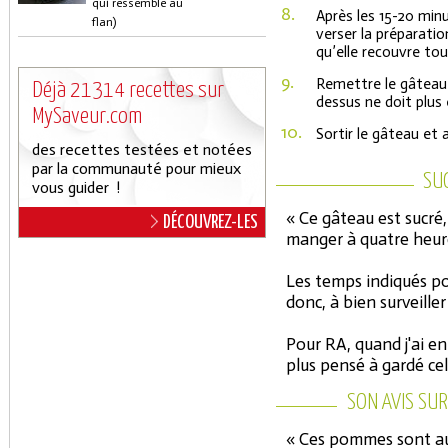
qui ressemble au
8.
Après les 15-20 minu
flan)
verser la préparati
qu’elle recouvre tou
9.
Remettre le gâteau 
Déjà 21314 recettes sur
dessus ne doit plus ê
MySaveur.com
10.
Sortir le gâteau et 
des recettes testées et notées
par la communauté pour mieux
SU
vous guider !
« Ce gâteau est sucré, 
DÉCOUVREZ-LES
manger à quatre heure
Les temps indiqués po
donc, à bien surveille
Pour RA, quand j'ai e
plus pensé à gardé ce
SON AVIS SUR
« Ces pommes sont aus