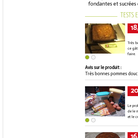
fondantes et sucrées 
TESTS 
18
Très b
ce gât
faire.
Avis sur le produit :
Très bonnes pommes douces
2
Le pro
de le 
et le 
16