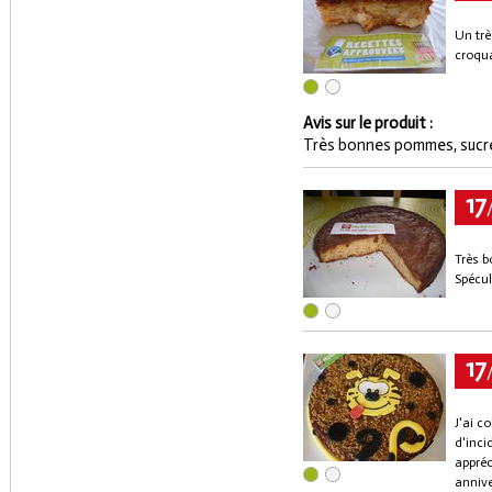
Un tr
croqua
Avis sur le produit :
Très bonnes pommes, sucré
17
Très b
Spécul
17
J'ai c
d'inci
appréc
annive