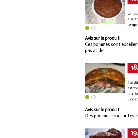
Un bo
aux sp
temps 
Avis sur le produit :
Ces pommes sont excellent
pas acide.
18
J'ai d
est to
bien b
Le gât
Avis sur le produit :
Des pommes croquantes. F
19