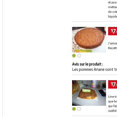
et pos
mettan
de crè
liquide
17
J'aime
Recett
Avis sur le produit :
Les pommes Ariane sont tr
17
Une tr
que bo
qui fa
oublié