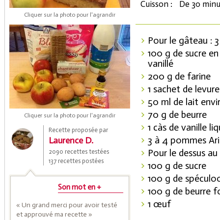
Cuisson :
De 30 minu
Cliquer sur la photo pour l'agrandir
Pour le gâteau : 
100 g de sucre en
vanillé
200 g de farine
1 sachet de levur
50 ml de lait envi
Coupons de réduction
70 g de beurre
Cliquer sur la photo pour l'agrandir
1 càs de vanille li
Recette proposée par
3 à 4 pommes Ar
Laurence D.
Saveurs de l'Année
Pour le dessus au
2090 recettes testées
137 recettes postées
100 g de sucre
100 g de spéculo
Son mot en +
100 g de beurre 
1 œuf
« Un grand merci pour avoir testé
et approuvé ma recette »