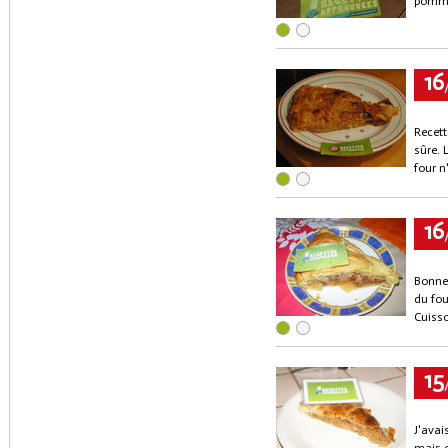
pommes
16
Recett
sûre. 
four n
16
Bonne 
du fou
Cuiss
15
J'avai