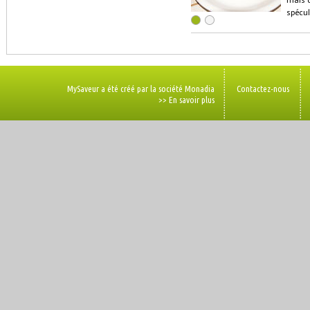
mais d
spécu
MySaveur a été créé par la société Monadia
Contactez-nous
>> En savoir plus