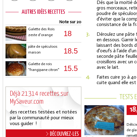
Dés que la moitié d
gros morceaux, retir
AUTRES IDÉES RECETTES
poudre de spéculoos 
d'éviter que la comp
Note sur 20
consistance de la fr
Galette des Rois
18
3.
Déroulez une pâte f
zeste d'orange
en dessous. Garnir 
laissant des bords 
pâte de spéculoos
18.5
d'oeufs à l'aide d'un
maison
seconde pâte feuill
croisillons avec un 
Galette de rois
15.5
avec le lait.
"frangipane citron"
4.
Faites cuire 30 à 40
cuite quand elle est
Déjà 21314 recettes sur
TESTS 
MySaveur.com
18
des recettes testées et notées
par la communauté pour mieux
vous guider !
Délici
de gla
DÉCOUVREZ-LES
remett