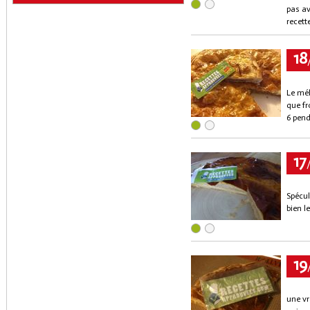
pas av
recett
18
Le mél
que fr
6 pend
17
Spécu
bien l
19
une vr