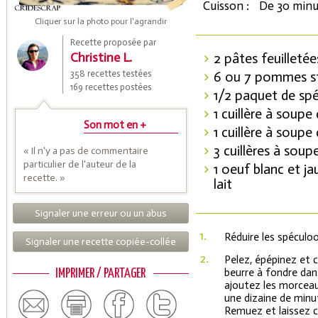
Cuisson :
De 30 minu
Cliquer sur la photo pour l'agrandir
Recette proposée par
Christine L.
2 pâtes feuilletée
358 recettes testées
6 ou 7 pommes s
169 recettes postées
1/2 paquet de sp
1 cuillère à soupe
Son mot en +
1 cuillère à soupe
3 cuillères à sou
« Il n'y a pas de commentaire
Coupons de réduction
particulier de l'auteur de la
1 oeuf blanc et ja
recette. »
lait
Signaler une erreur ou un abus
Saveurs de l'Année
1.
Réduire les spéculo
Signaler une recette copiée-collée
2.
Pelez, épépinez et 
beurre à fondre dan
IMPRIMER / PARTAGER
ajoutez les morcea
une dizaine de minut
Remuez et laissez 