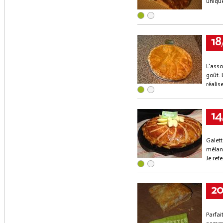
unique
18
L'asso
goût. 
réalis
14
Galett
mélang
Je ref
2
Parfai