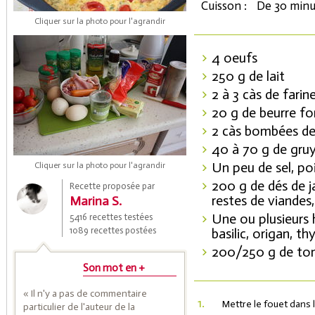
Cuisson :
De 30 minu
Cliquer sur la photo pour l'agrandir
4 oeufs
250 g de lait
2 à 3 càs de farin
20 g de beurre fon
2 càs bombées de
40 à 70 g de gru
Coupons de réduction
Un peu de sel, po
Cliquer sur la photo pour l'agrandir
200 g de dés de 
Recette proposée par
restes de viandes,
Marina S.
Saveurs de l'Année
Une ou plusieurs 
5416 recettes testées
1089 recettes postées
basilic, origan, thy
200/250 g de tom
Son mot en +
« Il n'y a pas de commentaire
1.
Mettre le fouet dans le
particulier de l'auteur de la