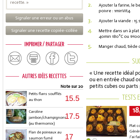
recette. »
2.
Ajouter la farine, le b
poivre : 1minVit4.
Signaler une erreur ou un abus
3.
Ajouter la viande : 15 
4.
Signaler une recette copiée-collée
Mettre dans un à plat 
40min 180°C ou 1H00 
IMPRIMER / PARTAGER
5.
Manger chaud, tiède o
SU
« Une recette idéal p
AUTRES IDÉES RECETTES
ou en entrée chaud ou
petits cubes ou parts p
Note sur 20
Petits flans soufflés
15.5
TESTS 
au thon
18
Caroline
17.5
jambon/champignons
(au thermomix)
Plat c
Génér
Flan de poireaux au
17
J'ai f
saumon fumé