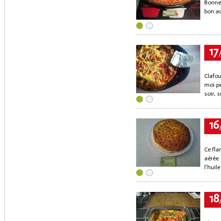
Bonne 
bon ac
17
Clafou
moi pe
soir, s
16
Ce fla
aérée.
l'huil
18