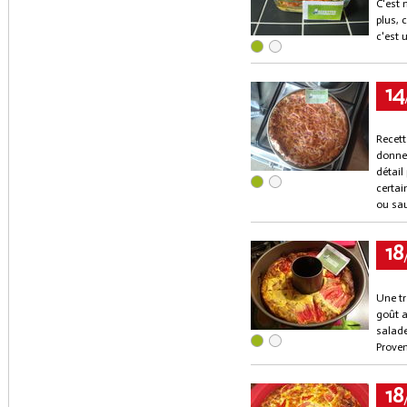
C'est 
plus, 
c'est 
14
Recett
donnen
détail 
certai
ou sa
18
Une tr
goût a
salade,
Proven
18