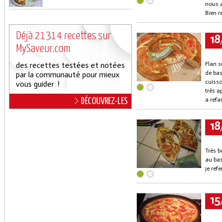
nous a
Bien r
Déjà 21314 recettes sur
18
MySaveur.com
des recettes testées et notées
Flan s
de bas
par la communauté pour mieux
cuisso
vous guider !
très a
a refa
DÉCOUVREZ-LES
18
Très b
au bas
je refe
15