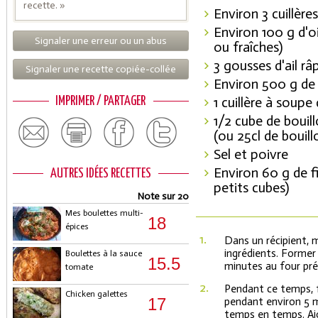
recette. »
Environ 3 cuillère
Environ 100 g d'o
Signaler une erreur ou un abus
ou fraîches)
3 gousses d'ail r
Signaler une recette copiée-collée
Environ 500 g de
1 cuillère à soup
IMPRIMER / PARTAGER
1/2 cube de bouil
(ou 25cl de bouil
Sel et poivre
Environ 60 g de f
AUTRES IDÉES RECETTES
petits cubes)
Note sur 20
Mes boulettes multi-
18
épices
1.
Dans un récipient, 
ingrédients. Former
Boulettes à la sauce
15.5
minutes au four pré
tomate
2.
Pendant ce temps, fai
Chicken galettes
17
pendant environ 5 
temps en temps. Ajo