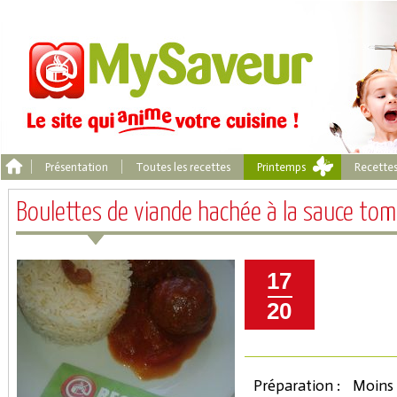
Présentation
Toutes les recettes
Printemps
Recette
Boulettes de viande hachée à la sauce to
17
20
Préparation :
Moins 