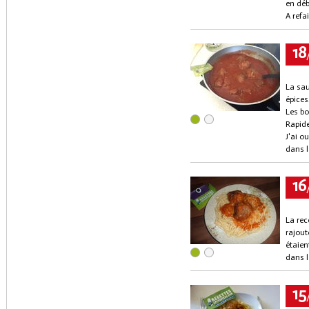
en déb
A refa
18
La sau
épices
Les bo
Rapide
J'ai o
dans l
16
La rec
rajout
étaien
dans l
15