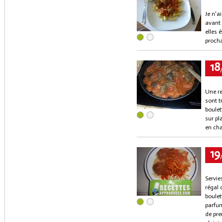
Je n'a
avant 
elles 
procha
18
Une re
sont t
boulet
sur pl
en cha
19
Servie
régal 
boulet
parfum
de pre