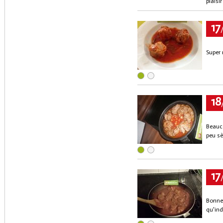
plaisir
17
Super 
18
Beauco
peu sè
17
Bonnes
qu'ind