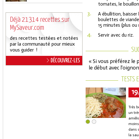
tomates, le bouillon
3.
A ébullition, baisser 
Déjà 21314 recettes sur
boulettes de viande 
15 minutes (plus ou
MySaveur.com
4.
Servir avec du riz.
des recettes testées et notées
par la communauté pour mieux
SU
vous guider !
DÉCOUVREZ-LES
« Si vous préférez le 
le début avec l'oignon
TESTS 
19
Très b
un trè
amélio
moins 
dans d
la sau