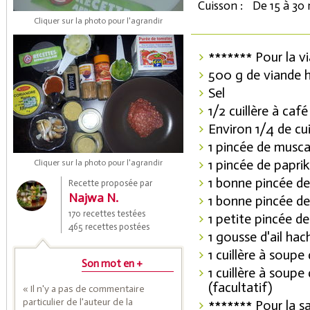
Cuisson :
De 15 à 30
Cliquer sur la photo pour l'agrandir
******* Pour la v
500 g de viande
Sel
1/2 cuillère à caf
Environ 1/4 de cui
1 pincée de musc
Coupons de réduction
1 pincée de papri
Cliquer sur la photo pour l'agrandir
1 bonne pincée d
Recette proposée par
Najwa N.
1 bonne pincée d
Saveurs de l'Année
170 recettes testées
1 petite pincée 
465 recettes postées
1 gousse d'ail ha
1 cuillère à soupe 
Son mot en +
1 cuillère à soupe
(facultatif)
« Il n'y a pas de commentaire
particulier de l'auteur de la
******* Pour la s