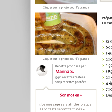
Cliquer sur la photo pour l'agrandir
Prépar
Cuisso
12 
600
Feu
200
Cliquer sur la photo pour l'agrandir
Coup
3 g
Recette proposée par
Marina S.
1 K
20 
5416 recettes testées
Save
1089 recettes postées
4 é
700
Des
Son mot en +
« Le message sera affiché lorsque
les 10 tests seront terminés »