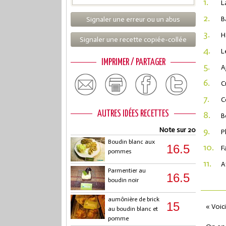
1.
L
2.
B
Signaler une erreur ou un abus
3.
H
Signaler une recette copiée-collée
4.
L
IMPRIMER / PARTAGER
5.
A
6.
C
7.
C
AUTRES IDÉES RECETTES
8.
B
Note sur 20
9.
P
Boudin blanc aux
10.
16.5
F
pommes
11.
A
Parmentier au
16.5
boudin noir
aumônière de brick
15
« Voici
au boudin blanc et
pomme