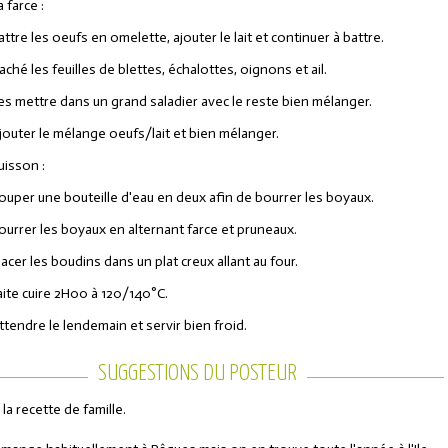
a farce :
attre les oeufs en omelette, ajouter le lait et continuer à battre.
aché les feuilles de blettes, échalottes, oignons et ail.
es mettre dans un grand saladier avec le reste bien mélanger.
jouter le mélange oeufs/lait et bien mélanger.
uisson :
ouper une bouteille d'eau en deux afin de bourrer les boyaux.
ourrer les boyaux en alternant farce et pruneaux.
lacer les boudins dans un plat creux allant au four.
aite cuire 2H00 à 120/140°C.
ttendre le lendemain et servir bien froid.
SUGGESTIONS DU POSTEUR
 la recette de famille.