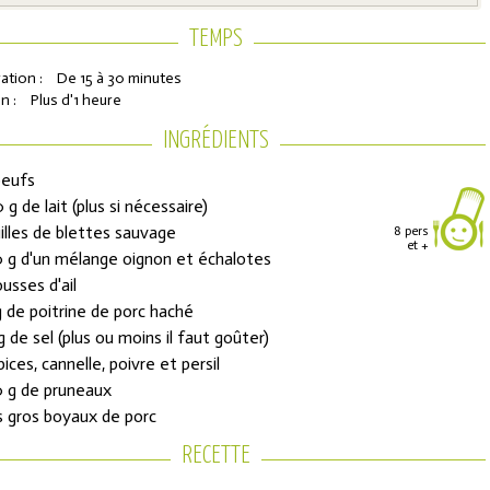
TEMPS
ation :
De 15 à 30 minutes
n :
Plus d'1 heure
INGRÉDIENTS
oeufs
 g de lait (plus si nécessaire)
illes de blettes sauvage
8 pers
et +
 g d'un mélange oignon et échalotes
ons de réduction
ousses d'ail
g de poitrine de porc haché
g de sel (plus ou moins il faut goûter)
urs de l'Année
pices, cannelle, poivre et persil
 g de pruneaux
 gros boyaux de porc
RECETTE