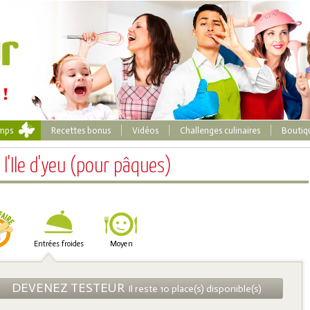
emps
Recettes bonus
Vidéos
Challenges culinaires
Boutiq
l'Ile d'yeu (pour pâques)
Entrées froides
Moyen
DEVENEZ TESTEUR
Il reste 10 place(s) disponible(s)