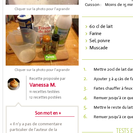
Cuisson :
Moins de 15 mi
Cliquer sur la photo pour l'agrandir
60 cl de lait
Farine
Sel, poivre
Muscade
Coupons de réduction
1.
Mettre 20cl de lait d
Cliquer sur la photo pour l'agrandir
2.
Recette proposée par
Ajouter 3 à 4 càs de f
Vanessa M.
3.
Faites chauffer à feux
Saveurs de l'Année
11 recettes testées
4.
12 recettes postées
Remuer jusqu'à ce que
5.
Mettre le reste du lait
Son mot en +
6.
Remuer jusqu'à ce que
« Il n'y a pas de commentaire
particulier de l'auteur de la
TESTS 