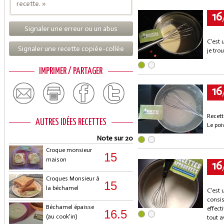
recette. »
16
Signaler une erreur ou un abus
C'est 
Signaler une recette copiée-collée
je tro
IMPRIMER / PARTAGER
16
Recette
AUTRES IDÉES RECETTES
Le poi
Note sur 20
Croque monsieur
15
maison
16
Croques Monsieur à
15
la béchamel
C'est 
consis
Béchamel épaisse
effect
16.5
(au cook'in)
tout a