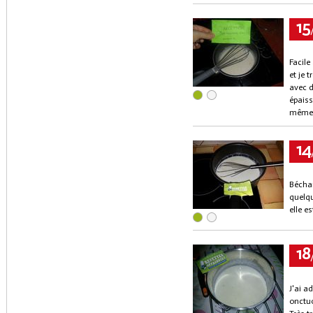
15
Facile
et je 
avec d
épais
même 
14
Bécham
quelqu
elle e
18
J'ai ad
onctuo