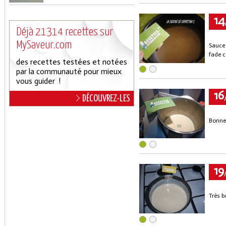
14
Déjà 21314 recettes sur
MySaveur.com
Sauce 
fade ce
des recettes testées et notées
par la communauté pour mieux
vous guider !
16
DÉCOUVREZ-LES
Bonne 
19
Très b