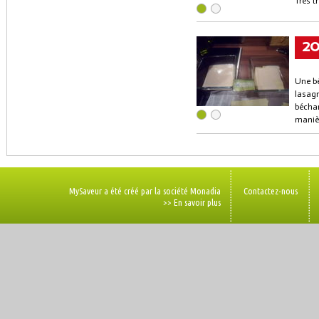
Très t
2
Une bé
lasagn
bécham
manièr
MySaveur a été créé par la société Monadia
Contactez-nous
>> En savoir plus