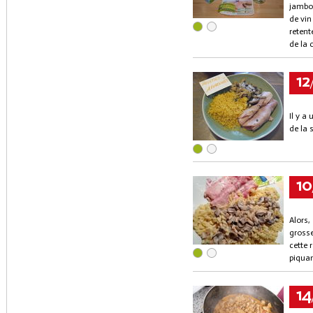
jambon
de vin
retent
de la 
12
Il y a
de la 
10
Alors,
grosse
cette 
piquan
14