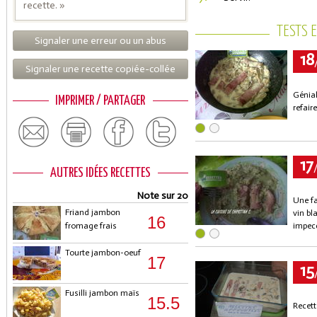
recette. »
TESTS 
Signaler une erreur ou un abus
18
Signaler une recette copiée-collée
Génial
IMPRIMER / PARTAGER
refair
17
AUTRES IDÉES RECETTES
Note sur 20
Une f
Friand jambon
vin bl
16
fromage frais
impec
Tourte jambon-oeuf
17
15
Fusilli jambon maïs
15.5
Recett