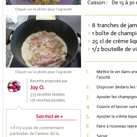
Cuisson :
De 15 à 30
Cliquer sur la photo pour l'agrandir
8 tranches de ja
1 boîte de champ
25 cl de crème liq
1/2 bouteille de v
Coupons de réduction
1.
Mettre le vin dans une
Cliquer sur la photo pour l'agrandir
l'acicité.
Recette proposée par
2.
Joy O.
Disposer dedans les 
Saveurs de l'Année
573 recettes testées
3.
Ajouter les champign
176 recettes postées
4.
Couvrir et laisser cui
5.
Son mot en +
Ajouter la crème liqui
6.
Faire à nouveau repren
« Il n'y a pas de commentaire
particulier de l'auteur de la
7.
Servir.