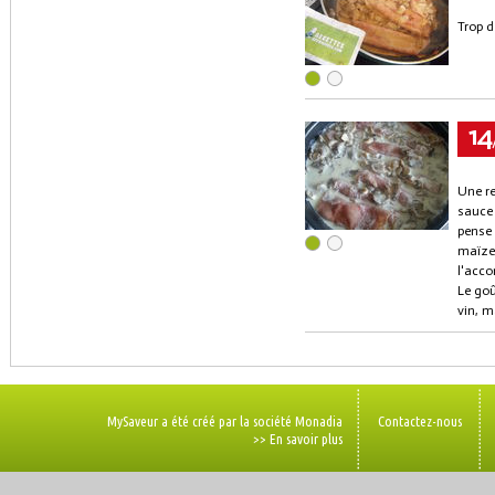
Trop d
14
Une re
sauce 
pense 
maïzen
l'acc
Le goû
vin, m
MySaveur a été créé par la société Monadia
Contactez-nous
>> En savoir plus