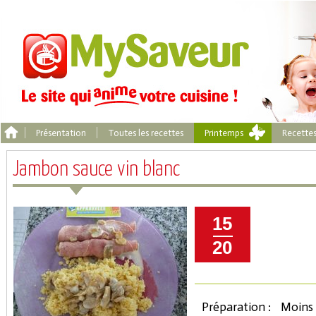
Présentation
Toutes les recettes
Printemps
Recette
Jambon sauce vin blanc
15
20
Préparation :
Moins 