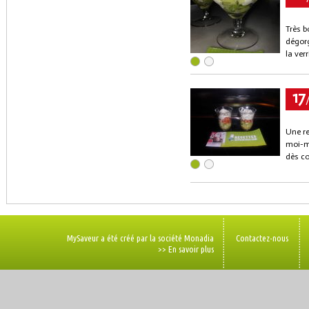
Très b
dégorg
la verr
17
Une re
moi-mê
dès co
MySaveur a été créé par la société Monadia
Contactez-nous
>> En savoir plus