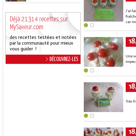
J'ai f
fraîch
Déjà 21314 recettes sur
car mê
MySaveur.com
des recettes testées et notées
18
par la communauté pour mieux
vous guider !
Une ve
DÉCOUVREZ-LES
impecc
18
Très f
18