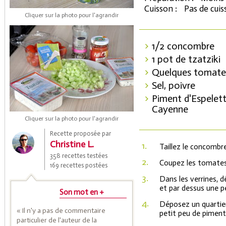
Cuisson :
Pas de cui
Cliquer sur la photo pour l'agrandir
1/2 concombre
1 pot de tzatziki
Quelques tomates
Sel, poivre
Piment d'Espelet
Cayenne
Coupons de réduction
Cliquer sur la photo pour l'agrandir
Recette proposée par
Christine L.
1.
Taillez le concombr
Saveurs de l'Année
358 recettes testées
2.
Coupez les tomates 
169 recettes postées
3.
Dans les verrines, 
et par dessus une pe
Son mot en +
4.
Déposez un quartie
« Il n'y a pas de commentaire
petit peu de piment
particulier de l'auteur de la