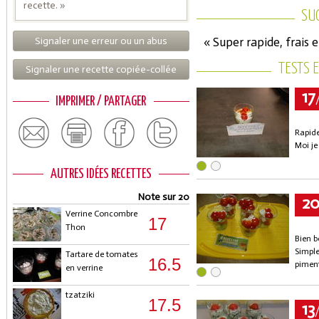
recette. »
SU
Signaler une erreur ou un abus
« Super rapide, frais e
TESTS 
Signaler une recette copiée-collée
17
IMPRIMER / PARTAGER
Rapide
Moi je
AUTRES IDÉES RECETTES
Note sur 20
2
Verrine Concombre
17
Thon
Bien b
Simple
Tartare de tomates
16.5
pimen
en verrine
tzatziki
17.5
13