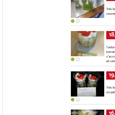
Très b
souven
18
J'ador
tomate
s'acco
en verr
19
Très b
un pet
16