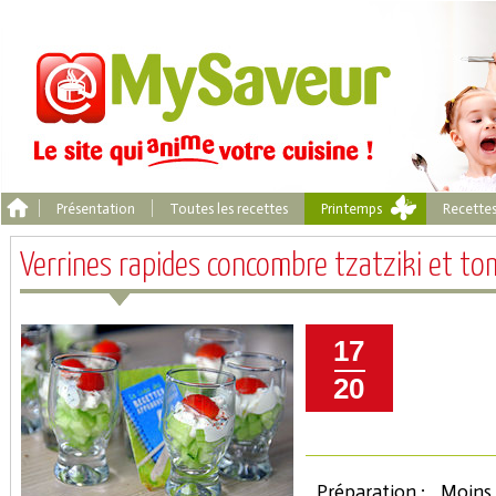
Présentation
Toutes les recettes
Printemps
Recette
Verrines rapides concombre tzatziki et to
17
20
Préparation :
Moins 