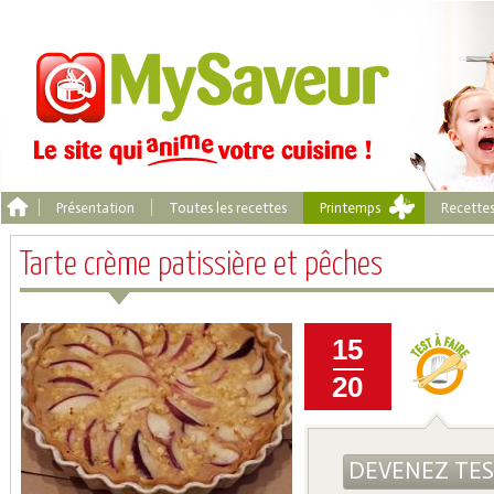
Présentation
Toutes les recettes
Printemps
Recette
Tarte crème patissière et pêches
15
20
DEVENEZ TE