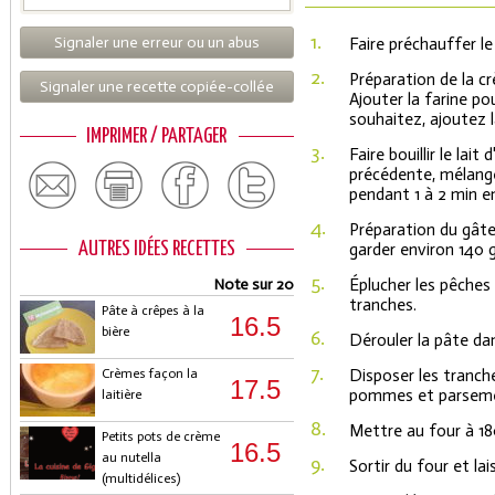
1.
Signaler une erreur ou un abus
Faire préchauffer le
2.
Préparation de la cr
Signaler une recette copiée-collée
Ajouter la farine p
souhaitez, ajoutez la
IMPRIMER / PARTAGER
3.
Faire bouillir le lai
précédente, mélange
pendant 1 à 2 min e
4.
Préparation du gâte
AUTRES IDÉES RECETTES
garder environ 140 g
5.
Note sur 20
Éplucher les pêches 
tranches.
Pâte à crêpes à la
16.5
bière
6.
Dérouler la pâte dan
7.
Crèmes façon la
Disposer les tranc
17.5
pommes et parsemer
laitière
8.
Mettre au four à 18
Petits pots de crème
16.5
au nutella
9.
Sortir du four et lais
(multidélices)