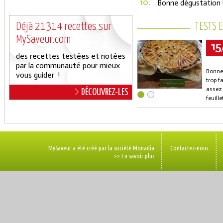
10.
Bonne dégustation 
Déjà 21314 recettes sur
TESTS 
MySaveur.com
15
des recettes testées et notées
par la communauté pour mieux
Bonne 
vous guider !
trop fa
assez 
DÉCOUVREZ-LES
feuille
MySaveur a été créé par la société Monadia
Contactez-nous
>> En savoir plus