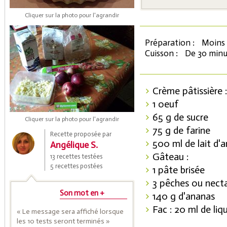
Cliquer sur la photo pour l'agrandir
Préparation :
Moins 
Cuisson :
De 30 minu
Crème pâtissière :
1 oeuf
Coupons de réduction
65 g de sucre
Cliquer sur la photo pour l'agrandir
75 g de farine
Recette proposée par
500 ml de lait d
Angélique S.
Saveurs de l'Année
Gâteau :
13 recettes testées
5 recettes postées
1 pâte brisée
3 pêches ou necta
Son mot en +
140 g d'ananas
Fac : 20 ml de liq
« Le message sera affiché lorsque
les 10 tests seront terminés »