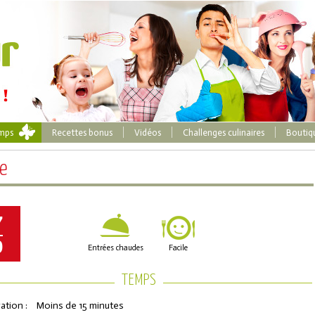
emps
Recettes bonus
Vidéos
Challenges culinaires
Boutiq
te
7
0
Entrées chaudes
Facile
TEMPS
ation :
Moins de 15 minutes