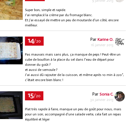
9 janvier 2013
Super bon, simple et rapide.
J'ai remplacé la crème par du fromage blanc.
Et j'ai essayé de mettre un peu de moutarde d'un côté, encore
meilleur.
14
Par
Karine O.
/20
16 janvier 2013
Pas mauvais mais sans plus, ça manque de peps ! Peut-être un
cube de bouillon à la place du sel dans l'eau de départ pour
donner du goût ?
et aussi de semoule ?
J'ai aussi dû rajouter de la cuisson, et même après 10 min à 220°,
c'était encore bien blanc !
15
Par
Sonia C.
/20
30 janvier 2013
Plat très rapide à faire, manque un peu de goût pour nous, mais
pour un soir, accompagné d'une salade verte, cela fait un repas
équilibré et léger