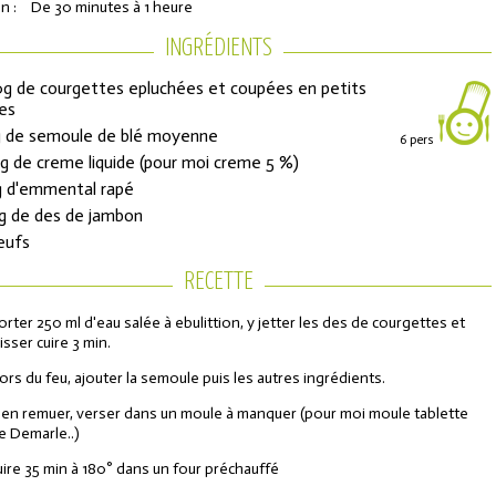
n :
De 30 minutes à 1 heure
INGRÉDIENTS
g de courgettes epluchées et coupées en petits
es
 de semoule de blé moyenne
6 pers
g de creme liquide (pour moi creme 5 %)
 d'emmental rapé
g de des de jambon
eufs
ons de réduction
RECETTE
orter 250 ml d'eau salée à ebulittion, y jetter les des de courgettes et
aisser cuire 3 min.
urs de l'Année
ors du feu, ajouter la semoule puis les autres ingrédients.
ien remuer, verser dans un moule à manquer (pour moi moule tablette
e Demarle..)
uire 35 min à 180° dans un four préchauffé