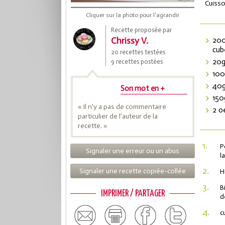
Cuisso
Cliquer sur la photo pour l'agrandir
Recette proposée par
Chrissy V.
200
cub
20 recettes testées
20g
9 recettes postées
100
40g
Son mot en +
150
« Il n'y a pas de commentaire
2 o
particulier de l'auteur de la
Coup
recette. »
1.
P
Signaler une erreur ou un abus
l
Save
2.
Signaler une recette copiée-collée
H
3.
B
IMPRIMER / PARTAGER
d
4.
c