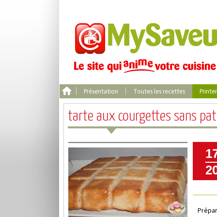
Présentation
Toutes les recettes
Print
tarte aux courgettes sans pa
1
2
Prépar