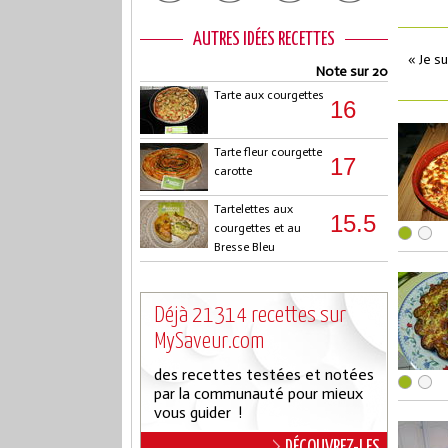
AUTRES IDÉES RECETTES
« Je s
Note sur 20
Tarte aux courgettes
16
Tarte fleur courgette
17
carotte
Tartelettes aux
15.5
courgettes et au
Bresse Bleu
Déjà 21314 recettes sur
MySaveur.com
des recettes testées et notées
par la communauté pour mieux
vous guider !
DÉCOUVREZ-LES