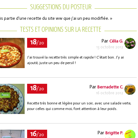
SUGGESTIONS DU POSTEUR
uis partie d'une recette du site ww que j'ai un peu modifiée. »
TESTS ET OPINIONS SUR LA RECETTE
18
Par
Célia G.
/20
13 octobre 2012
J'ai trouvé la recette très simple et rapide ! C'était bon. J'y ai
ajouté, juste un peu de persil !
18
Par
Bernadette C.
/20
16 octobre 2012
Recette très bonne et légère pour un soir, avec une salade verte,
pour celles qui comme moi, font attention à leur poids.
16
Par
Brigitte P.
/20