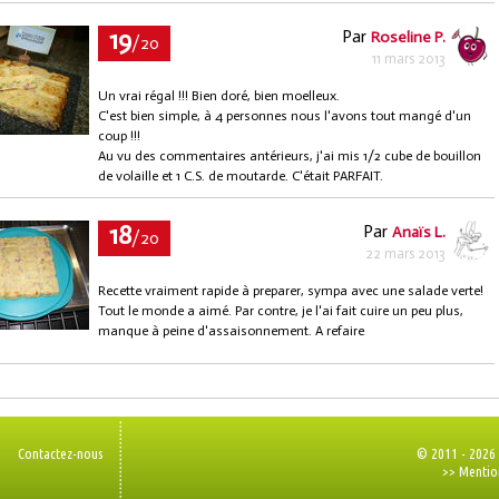
19
Par
Roseline P.
/20
11 mars 2013
Un vrai régal !!! Bien doré, bien moelleux.
C'est bien simple, à 4 personnes nous l'avons tout mangé d'un
coup !!!
Au vu des commentaires antérieurs, j'ai mis 1/2 cube de bouillon
de volaille et 1 C.S. de moutarde. C'était PARFAIT.
18
Par
Anaïs L.
/20
22 mars 2013
Recette vraiment rapide à preparer, sympa avec une salade verte!
Tout le monde a aimé. Par contre, je l'ai fait cuire un peu plus,
manque à peine d'assaisonnement. A refaire
Contactez-nous
© 2011 - 2026
>> Mentio