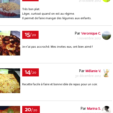
21 octobre 2012
Très bon plat.
Léger, surtout quand on est au régime.
Il permet de faire manger des légumes aux enfants.
15
Par
Veronique C.
/20
1 novembre 2012
Je n'ai pas accroché. Mes invites eux, ont bien aimé !
14
Par
Mélanie V.
/20
30 décembre 2012
Recette facile à faire et bonne idée de repas pour un soir.
20
Par
Marina S.
/20