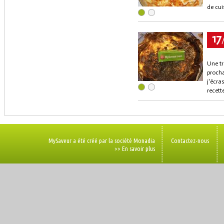
de cui
17
Une tr
procha
j'écra
recett
MySaveur a été créé par la société Monadia
Contactez-nous
>> En savoir plus