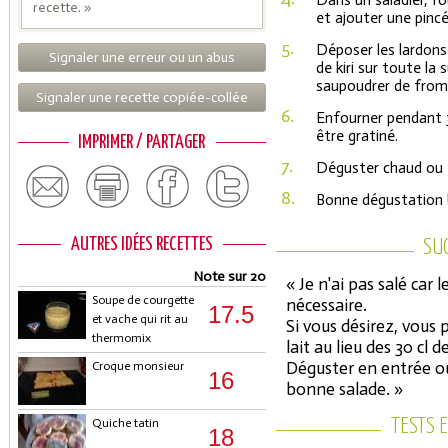
Dans un saladier, fo
recette. »
et ajouter une pinc
5.
Déposer les lardons
Signaler une erreur ou un abus
de kiri sur toute la
saupoudrer de from
Signaler une recette copiée-collée
6.
Enfourner pendant 3
être gratiné.
IMPRIMER / PARTAGER
7.
Déguster chaud ou 
8.
Bonne dégustation 
AUTRES IDÉES RECETTES
SU
Note sur 20
« Je n'ai pas salé car 
Soupe de courgette
nécessaire.
17.5
et vache qui rit au
Si vous désirez, vous 
thermomix
lait au lieu des 30 cl
Déguster en entrée o
Croque monsieur
16
bonne salade. »
TESTS 
Quiche tatin
18