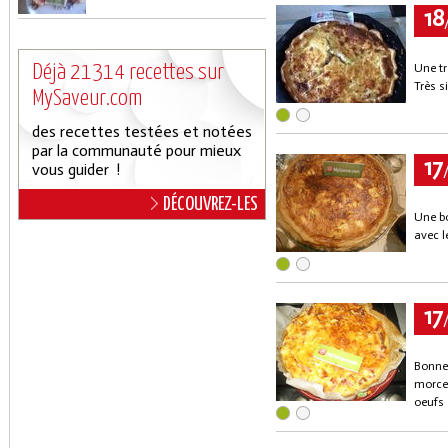
18
Déjà 21314 recettes sur
Une tr
Très s
MySaveur.com
des recettes testées et notées
par la communauté pour mieux
17
vous guider !
DÉCOUVREZ-LES
Une bo
avec l
17
Bonne
morcea
oeufs 