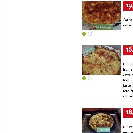
19
J'ai b
cette q
16
Une qu
fromag
cette 
tout e
juste 
tout é
crème)
18
La tex
aux mo