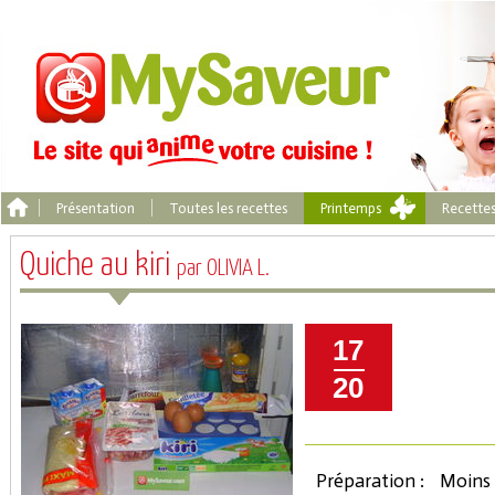
Présentation
Toutes les recettes
Printemps
Recette
Quiche au kiri
par OLIVIA L.
17
20
Préparation :
Moins 