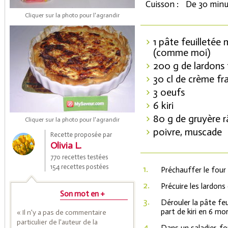
Cuisson :
De 30 minu
Cliquer sur la photo pour l'agrandir
1 pâte feuilleté
(comme moi)
200 g de lardons
30 cl de crème fra
3 oeufs
6 kiri
Coupons de réduction
80 g de gruyère 
Cliquer sur la photo pour l'agrandir
poivre, muscade
Recette proposée par
Olivia L.
Saveurs de l'Année
770 recettes testées
154 recettes postées
1.
Préchauffer le four 
2.
Précuire les lardons
Son mot en +
3.
Dérouler la pâte fe
part de kiri en 6 mo
« Il n'y a pas de commentaire
particulier de l'auteur de la
4.