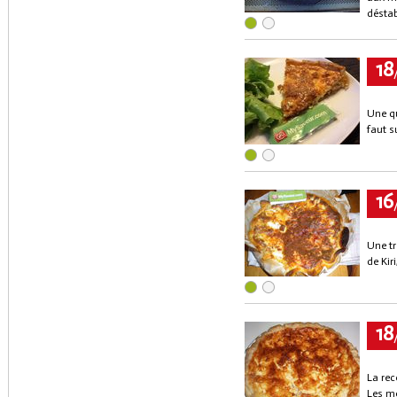
déstab
18
Une qu
faut s
16
Une tr
de Kir
18
La rec
Les mo