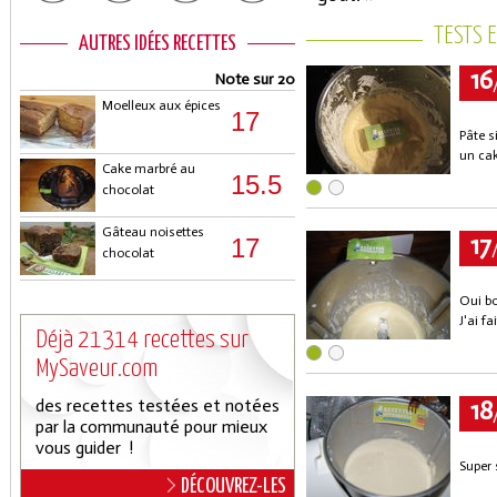
TESTS 
AUTRES IDÉES RECETTES
16
Note sur 20
Moelleux aux épices
17
Pâte s
un cak
Cake marbré au
15.5
chocolat
Gâteau noisettes
17
17
chocolat
Oui bo
J'ai f
Déjà 21314 recettes sur
MySaveur.com
18
des recettes testées et notées
par la communauté pour mieux
vous guider !
Super 
DÉCOUVREZ-LES