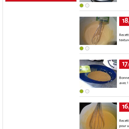
18
Recett
textur
17
Bonne 
avec !
16
Recett
pour u