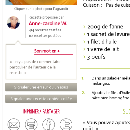
Cuisson :
Pas de cui
Cliquer sur la photo pour l'agrandir
Recette proposée par
Anne-caroline W.
200g de farine
414 recettes testées
1 sachet de levur
112 recettes postées
1 filet d'huile
1 verre de lait
Son mot en +
3 oeufs
« Il n'y a pas de commentaire
Coupons de réduction
particulier de l'auteur de la
recette. »
1.
Dans un saladier mélan
mélangez.
Signaler une erreur ou un abus
Saveurs de l'Année
2.
Ajoutez le filet d'hui
pâte bien homogène
Signaler une recette copiée-collée
SU
IMPRIMER / PARTAGER
« Vous pouvez ajoutez
goût. »