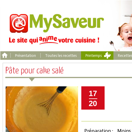
Présentation
Toutes les recettes
Printemps
Recette
Pâte pour cake salé
17
20
Préparation :
Moins 