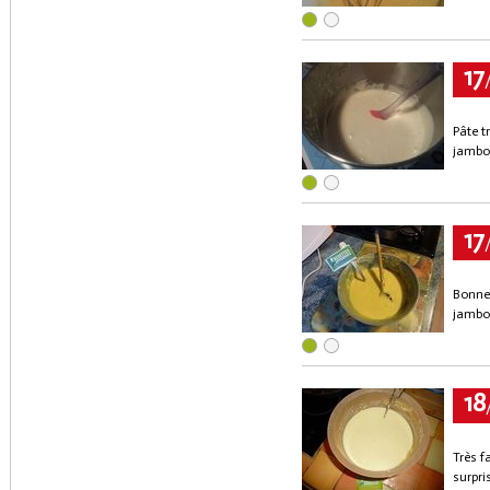
17
Pâte t
jambon
17
Bonne 
jambon
18
Très f
surpri