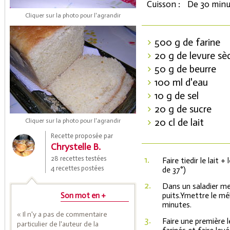
Cuisson :
De 30 minu
Cliquer sur la photo pour l'agrandir
500 g de farine
20 g de levure s
50 g de beurre
100 ml d'eau
10 g de sel
20 g de sucre
Coupons de réduction
20 cl de lait
Cliquer sur la photo pour l'agrandir
Recette proposée par
Chrystelle B.
Saveurs de l'Année
1.
28 recettes testées
Faire tiedir le lait 
4 recettes postées
de 37°)
2.
Dans un saladier me
Son mot en +
puits.Ymettre le mé
minutes.
« Il n'y a pas de commentaire
3.
Faire une première 
particulier de l'auteur de la