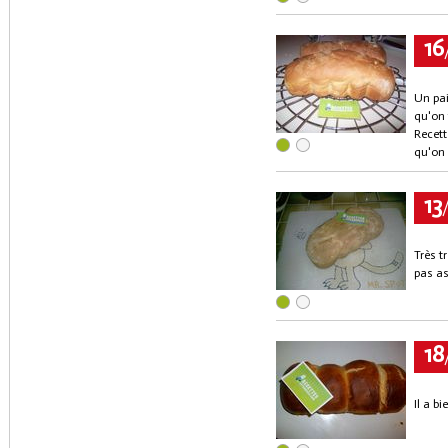
16
Un pai
qu'on 
Recet
qu'on 
13
Très t
pas as
18
Il a bi