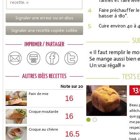
farinés et faire lev
recette. »
4.
Faire préchauffer le
baisser à 180°.
Signaler une erreur ou un abus
5.
Cuire environ 40 à 
Signaler une recette copiée-collée
SU
IMPRIMER / PARTAGER
« Il faut remplir le m
Se mange aussi bien e
Un vrai régal!! »
AUTRES IDÉES RECETTES
TESTS 
Note sur 20
13
Pain de mie
16
Beau p
alléch
Croque moutarde
16
que 5g
me par
respec
Croque au chèvre
16.5
beauc
tout, 