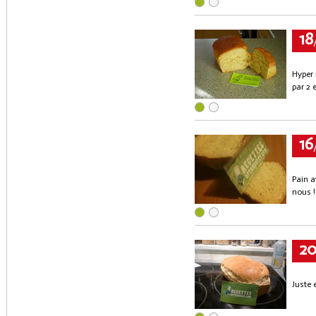
18
Hyper 
par 2 
16
Pain a
nous !
2
Juste 