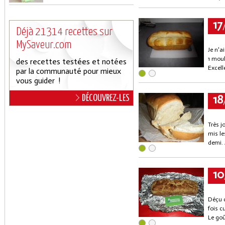
17
Déjà 21314 recettes sur
MySaveur.com
Je n'a
1 moul
des recettes testées et notées
Excell
par la communauté pour mieux
vous guider !
18
DÉCOUVREZ-LES
Très j
mis le
demi. A
10
Déçu c
fois cu
Le goû