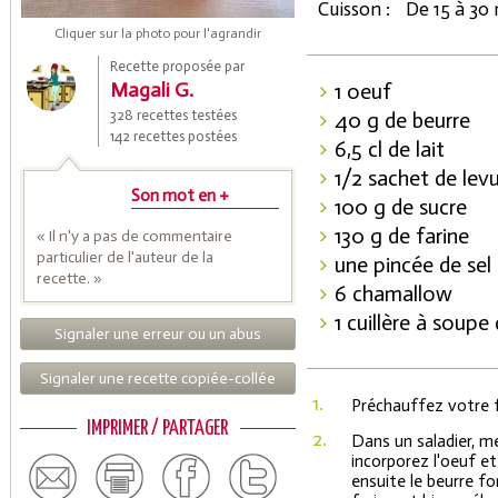
Cuisson :
De 15 à 30
Cliquer sur la photo pour l'agrandir
Recette proposée par
Magali G.
1 oeuf
328 recettes testées
40 g de beurre
142 recettes postées
6,5 cl de lait
1/2 sachet de lev
Son mot en +
100 g de sucre
130 g de farine
« Il n'y a pas de commentaire
Coupons de réduction
particulier de l'auteur de la
une pincée de sel
recette. »
6 chamallow
1 cuillère à soupe 
Signaler une erreur ou un abus
Saveurs de l'Année
Signaler une recette copiée-collée
1.
Préchauffez votre f
IMPRIMER / PARTAGER
2.
Dans un saladier, met
incorporez l'oeuf et
ensuite le beurre fo