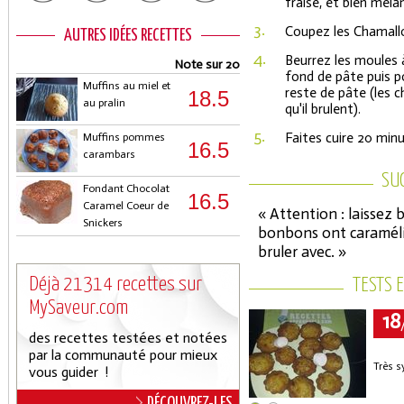
fraise, et bien méla
3.
Coupez les Chamall
AUTRES IDÉES RECETTES
4.
Beurrez les moules 
Note sur 20
fond de pâte puis p
Muffins au miel et
reste de pâte (les 
18.5
au pralin
qu'il brulent).
5.
Faites cuire 20 minu
Muffins pommes
16.5
carambars
SU
Fondant Chocolat
16.5
Caramel Coeur de
« Attention : laissez 
Snickers
bonbons ont caramélis
bruler avec. »
Déjà 21314 recettes sur
TESTS 
MySaveur.com
18
des recettes testées et notées
par la communauté pour mieux
Très s
vous guider !
DÉCOUVREZ-LES