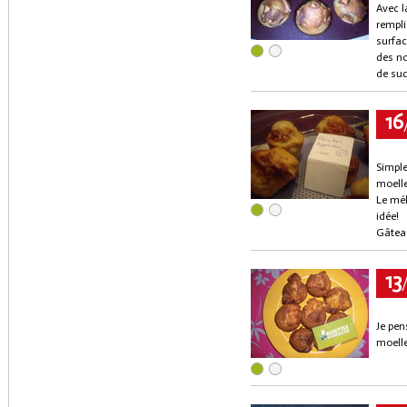
Avec l
rempli
surfac
des no
de suc
16
Simple
moell
Le mél
idée!
Gâteau
13
Je pen
moelle