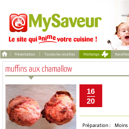
Présentation
Toutes les recettes
Printemps
Recette
muffins aux chamallow
16
20
Préparation :
Moins 