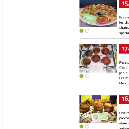
15
Bonne 
les ch
chamal
spécia
17
Recett
C'est 
je n'a
Les m
Merci 
16
Une re
procha
étaien
avions