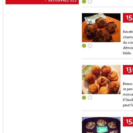
15
Recett
chama
du cou
démoul
tiède.
13
Beauc
Je pen
morce
Il fau
peut f
15