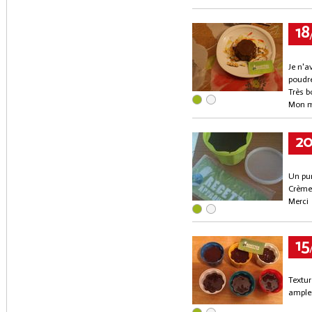
18
Je n'a
poudr
Très b
Mon ma
2
Un pur
Crème 
Merci
15
Textur
amplem