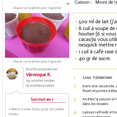
Cuisson :
Moins de 1
Cliquer sur la photo pour l'agrandir
500 ml de lait (j'
8 cuil à soupe de
houten (6 si vous
cacao)si vous uti
nesquick mettre 
1 cuil à café rase 
40 gr de sucre.
Coupons de réduction
Cliquer sur la photo pour l'agrandir
Recette proposée par
Véronique R.
1.
SANS THERMOMIX
Saveurs de l'Année
139 recettes testées
2.
18 recettes postées
Dans une casserole, ve
fouet et portez à ébul
3.
Arrêtez la cuisson à l
Son mot en +
dans les moules
« Merci à vous tous, pour ces jolies
4.
Laissez refroidir et 
notes.
pouvoir déguster.