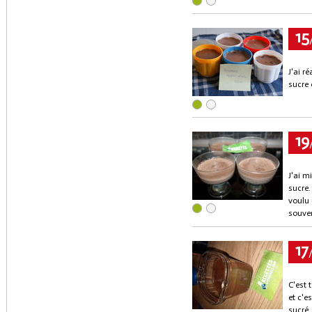
15
J'ai r
sucre e
19
J'ai m
sucre.
voulu 
souve
17
C'est 
et c'e
sucré.