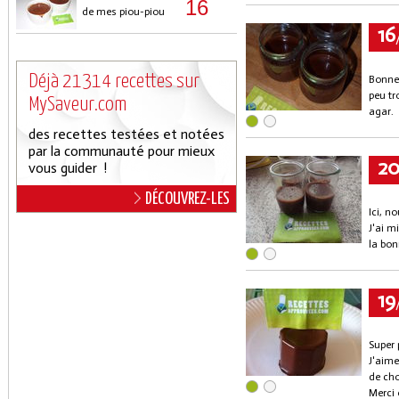
16
de mes piou-piou
16
Déjà 21314 recettes sur
Bonne 
peu tr
MySaveur.com
agar.
des recettes testées et notées
par la communauté pour mieux
2
vous guider !
DÉCOUVREZ-LES
Ici, n
J'ai m
la bon
19
Super 
J'aime
de cho
Merci 