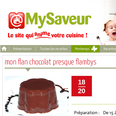
Présentation
Toutes les recettes
Printemps
Recette
mon flan chocolat presque flambys
18
20
Préparation :
De 15 