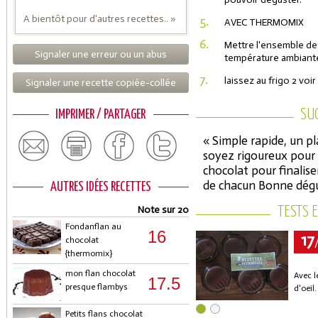
A bientôt pour d'autres recettes.. »
5.
AVEC THERMOMIX
6.
Mettre l'ensemble des
Signaler une erreur ou un abus
température ambiante)
7.
laissez au frigo 2 voi
Signaler une recette copiée-collée
SU
IMPRIMER / PARTAGER
« Simple rapide, un pl
soyez rigoureux pour l
chocolat pour finalise
de chacun Bonne dégu
AUTRES IDÉES RECETTES
Note sur 20
TESTS 
Fondanflan au
16
17
chocolat
{thermomix}
mon flan chocolat
Avec l
17.5
presque flambys
d'oeil
Petits flans chocolat