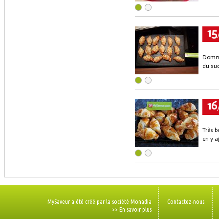
15
Dommag
du su
16
Très b
en y a
MySaveur a été créé par la société Monadia
Contactez-nous
>> En savoir plus