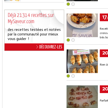
Déjà 21314 recettes sur
17
MySaveur.com
Recett
des recettes testées et notées
croiss
par la communauté pour mieux
très bo
vous guider !
DÉCOUVREZ-LES
2
Rien à 
2
Parfai