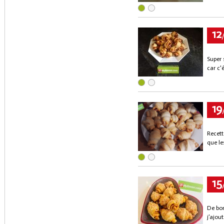
12
Super 
car c'é
19
Recett
que le
15
De bon
j’ajou