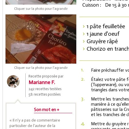
Cuisson :
De 15 à 30
Cliquer sur la photo pour l'agrandir
1 pâte feuilletée
1 jaune d'oeuf
Gruyère râpé
Chorizo en tranch
Coupons de réduction
Cliquer sur la photo pour l'agrandir
1.
Faire préchauffer v
Recette proposée par
2.
Étalez votre pâte f
Marianne F.
(Tupperware), ou vo
Saveurs de l'Année
242 recettes testées
triangles dans votre
58 recettes postées
3.
Mettre les tranches 
manière à ce qu'elle
pâtisseries sur la C
Son mot en +
et les tranches de c
« Il n'y a pas de commentaire
4.
Mettre du gruyère râ
particulier de l'auteur de la