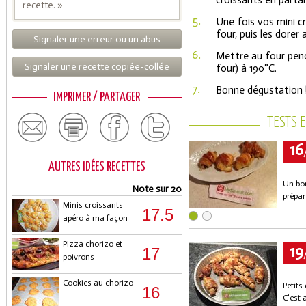
croissants en partan
recette. »
5.
Une fois vos mini cr
four, puis les dorer
Signaler une erreur ou un abus
6.
Mettre au four pend
Signaler une recette copiée-collée
four) à 190°C.
7.
Bonne dégustation 
IMPRIMER / PARTAGER
TESTS 
16
AUTRES IDÉES RECETTES
Un bon
Note sur 20
prépar
Minis croissants
17.5
apéro à ma façon
Pizza chorizo et
19
17
poivrons
Cookies au chorizo
Petits
16
C'est 