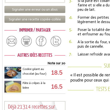
3.
Si la pâte est colla
farine et si elle a 
Signaler une erreur ou un abus
peu de lait.
4.
Former des petites 
Signaler une recette copiée-collée
légèrement le dessu
5.
Poser la totalité d
IMPRIMER / PARTAGER
et enfourner au fou
6.
A la sortie du four,
puis de cannelle.
7.
Laisser refroidir av
AUTRES IDÉES RECETTES
Note sur 20
SU
Cookie géant au
18.5
chocolat (au four)
« Il est possible de r
poudre pour ceux qui 
Pâte à crêpes à la
16.5
bière
TESTS 
Déjà 21314 recettes sur