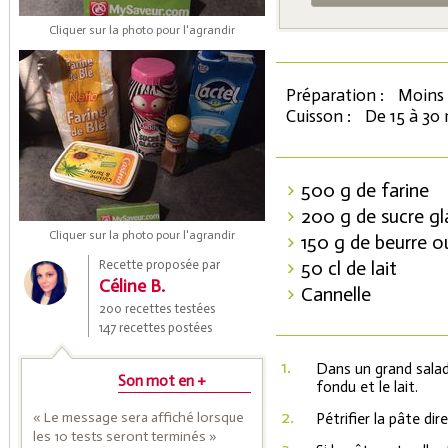
Cliquer sur la photo pour l'agrandir
Préparation :
Moins 
Cuisson :
De 15 à 30
500 g de farine
200 g de sucre gl
Coupons de réduction
Cliquer sur la photo pour l'agrandir
150 g de beurre ou
50 cl de lait
Recette proposée par
Céline B.
Cannelle
Saveurs de l'Année
200 recettes testées
147 recettes postées
1.
Dans un grand saladi
Son mot en +
fondu et le lait.
2.
« Le message sera affiché lorsque
Pétrifier la pâte di
les 10 tests seront terminés »