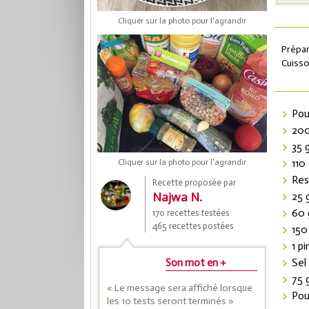
Cliquer sur la photo pour l'agrandir
Prépar
Cuisso
Pou
200
35 
110 
Cliquer sur la photo pour l'agrandir
Coup
Res
Recette proposée par
Najwa N.
25 
60 
170 recettes testées
Save
465 recettes postées
150
1 p
Sel
Son mot en +
75 
« Le message sera affiché lorsque
Pou
les 10 tests seront terminés »