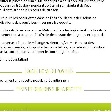
jouter la pincée de cumin. Mélanger puis à ébullition, couvrir et cuire le
out sur feu très doux pendant 20 à 25min en ajoutant de l'eau
ouillante si besoin en cours de cuisson.
aire cuire les coquillettes dans de l'eau bouillante salée selon les
ndications du paquet. Les rincer puis les égoutter.
our la salade au concombre: Mélanger tous les ingrédients de la salade
nsemble en ajoutant 1 càs d'huile de cuisson des oignons et le persil.
our servir : répartir le mélange riz/lentilles/vermicelles sur des
ssiettes creuses, puis ajouter les coquillettes, la salade au concombre
uis la sauce tomate. Parsemer le tout d'oignons frits.
onne dégustation!
SUGGESTIONS DU POSTEUR
ochari est une recette populaire égyptienne. »
TESTS ET OPINIONS SUR LA RECETTE