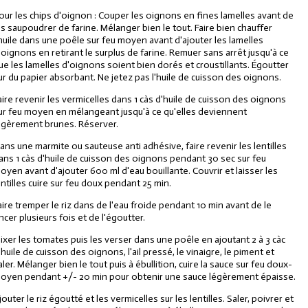
our les chips d'oignon : Couper les oignons en fines lamelles avant de
es saupoudrer de farine. Mélanger bien le tout. Faire bien chauffer
'huile dans une poêle sur feu moyen avant d'ajouter les lamelles
'oignons en retirant le surplus de farine. Remuer sans arrêt jusqu'à ce
ue les lamelles d'oignons soient bien dorés et croustillants. Égoutter
ur du papier absorbant. Ne jetez pas l'huile de cuisson des oignons.
aire revenir les vermicelles dans 1 càs d'huile de cuisson des oignons
ur feu moyen en mélangeant jusqu'à ce qu'elles deviennent
égèrement brunes. Réserver.
ans une marmite ou sauteuse anti adhésive, faire revenir les lentilles
ans 1 càs d'huile de cuisson des oignons pendant 30 sec sur feu
oyen avant d'ajouter 600 ml d'eau bouillante. Couvrir et laisser les
entilles cuire sur feu doux pendant 25 min.
aire tremper le riz dans de l'eau froide pendant 10 min avant de le
incer plusieurs fois et de l'égoutter.
ixer les tomates puis les verser dans une poêle en ajoutant 2 à 3 càc
'huile de cuisson des oignons, l'ail pressé, le vinaigre, le piment et
aler. Mélanger bien le tout puis à ébullition, cuire la sauce sur feu doux-
oyen pendant +/- 20 min pour obtenir une sauce légèrement épaisse.
jouter le riz égoutté et les vermicelles sur les lentilles. Saler, poivrer et