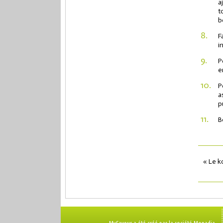
a
t
b
8.
F
i
9.
P
e
10.
P
a
p
11.
B
« Le k