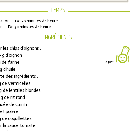
TEMPS
ation :
De 30 minutes à 1 heure
n :
De 30 minutes à 1 heure
INGRÉDIENTS
r les chips d'oignons :
 g d'oignon
g de farine
4 pers
g d'huile
ons de réduction
te des ingrédients :
g de vermicelles
g de lentilles blondes
urs de l'Année
 g de riz rond
incée de cumin
 et poivre
g de coquillettes
r la sauce tomate :