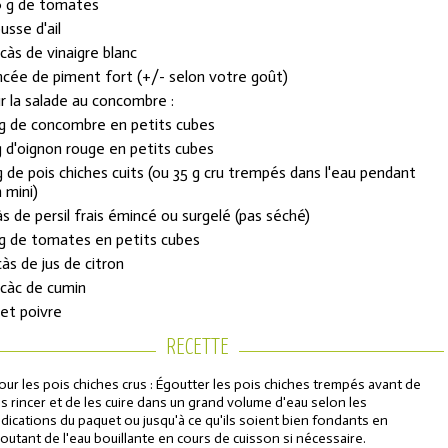
 g de tomates
usse d'ail
 càs de vinaigre blanc
incée de piment fort (+/- selon votre goût)
r la salade au concombre :
g de concombre en petits cubes
g d'oignon rouge en petits cubes
g de pois chiches cuits (ou 35 g cru trempés dans l'eau pendant
h mini)
às de persil frais émincé ou surgelé (pas séché)
g de tomates en petits cubes
càs de jus de citron
 càc de cumin
 et poivre
RECETTE
our les pois chiches crus : Égoutter les pois chiches trempés avant de
es rincer et de les cuire dans un grand volume d'eau selon les
ndications du paquet ou jusqu'à ce qu'ils soient bien fondants en
joutant de l'eau bouillante en cours de cuisson si nécessaire.