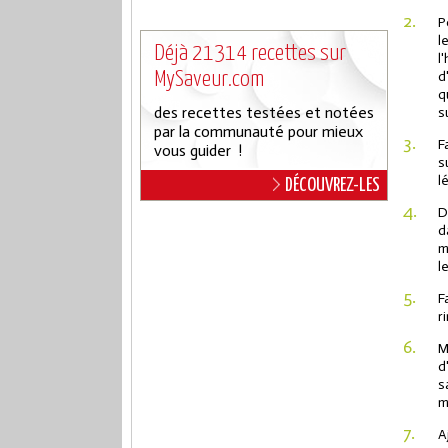
2.
P
l
Déjà 21314 recettes sur
l
MySaveur.com
d
q
des recettes testées et notées
s
par la communauté pour mieux
3.
F
vous guider !
s
l
DÉCOUVREZ-LES
4.
D
d
m
l
5.
F
r
6.
M
d
s
m
7.
A