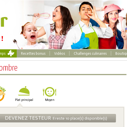
emps
Recettes bonus
Vidéos
Challenges culinaires
Boutiq
combre
Plat principal
Moyen
DEVENEZ TESTEUR
Il reste 10 place(s) disponible(s)