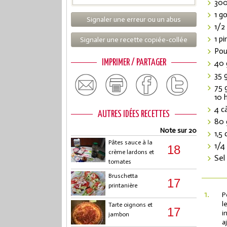
300
1 go
Signaler une erreur ou un abus
1/2
1 p
Signaler une recette copiée-collée
Pou
IMPRIMER / PARTAGER
40 
35 
75 
10 
4 c
AUTRES IDÉES RECETTES
80 
Note sur 20
1,5 
Pâtes sauce à la
1/4
18
crème lardons et
Sel
tomates
Bruschetta
17
printanière
1.
P
l
Tarte oignons et
17
i
jambon
a