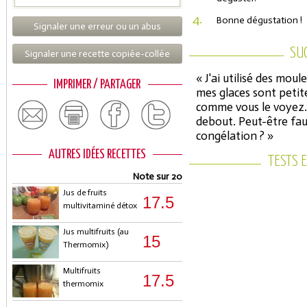
4.
Bonne dégustation !
Signaler une erreur ou un abus
SU
Signaler une recette copiée-collée
« J'ai utilisé des mou
IMPRIMER / PARTAGER
mes glaces sont petite
comme vous le voyez. 
debout. Peut-être faud
congélation ? »
AUTRES IDÉES RECETTES
TESTS 
Note sur 20
Jus de fruits
17.5
multivitaminé détox
Jus multifruits (au
15
Thermomix)
Multifruits
17.5
thermomix