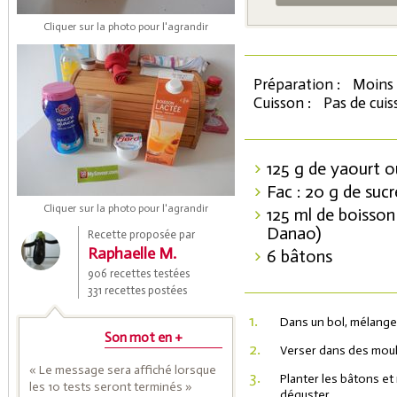
Cliquer sur la photo pour l'agrandir
Préparation :
Moins 
Cuisson :
Pas de cui
125 g de yaourt 
Fac : 20 g de sucr
Coupons de réduction
Cliquer sur la photo pour l'agrandir
125 ml de boisson
Danao)
Recette proposée par
Raphaelle M.
6 bâtons
Saveurs de l'Année
906 recettes testées
331 recettes postées
1.
Dans un bol, mélanger
Son mot en +
2.
Verser dans des moule
« Le message sera affiché lorsque
3.
Planter les bâtons e
les 10 tests seront terminés »
déguster.