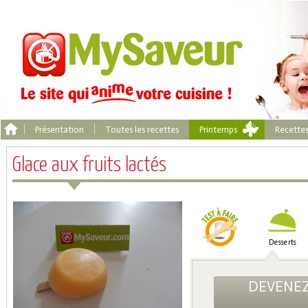
Présentation
Toutes les recettes
Printemps
Recette
Glace aux fruits lactés
Desserts
DEVENEZ