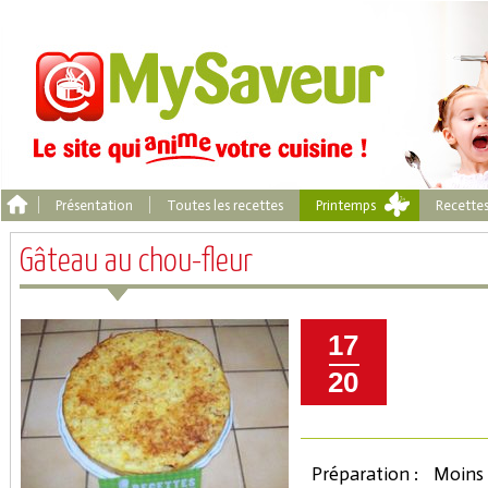
Présentation
Toutes les recettes
Printemps
Recette
Gâteau au chou-fleur
17
20
Préparation :
Moins 