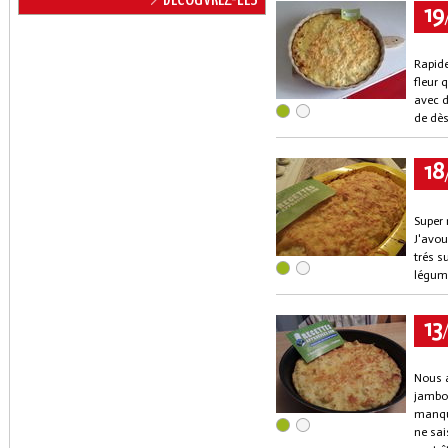
19
Rapide
fleur 
avec d
de dès
18
Super 
J'avou
trés s
légume
13
Nous 
jambo
manqua
ne sai