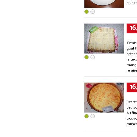
plus r
16
J'étai
goût t
prépar
la tex
mangé 
refaire
16
Recett
peu sc
Au fin
trouvo
musca