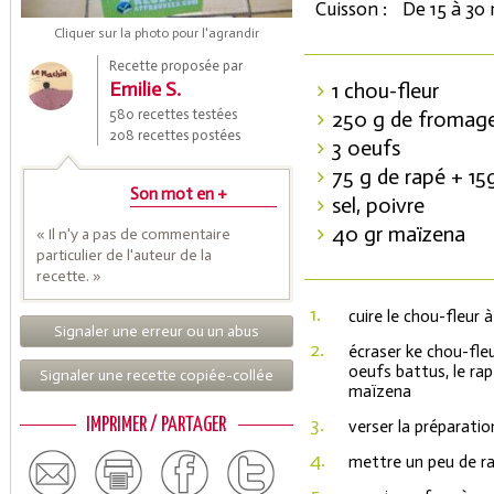
Cuisson :
De 15 à 30
Cliquer sur la photo pour l'agrandir
Recette proposée par
Emilie S.
1 chou-fleur
580 recettes testées
250 g de fromage
208 recettes postées
3 oeufs
75 g de rapé + 15
Son mot en +
sel, poivre
40 gr maïzena
« Il n'y a pas de commentaire
Coupons de réduction
particulier de l'auteur de la
recette. »
1.
cuire le chou-fleur 
Signaler une erreur ou un abus
Saveurs de l'Année
2.
écraser ke chou-fleu
oeufs battus, le rapé
Signaler une recette copiée-collée
maïzena
3.
IMPRIMER / PARTAGER
verser la préparati
4.
mettre un peu de ra