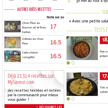
5.
30 min au four à 19
AUTRES IDÉES RECETTES
SU
Note sur 20
« Avec une petite sa
Chou-fleur au
17
Boursin ail et fines
TESTS 
herbes
18
Gâteau au chou-
16.5
fleur
Plat v
Cake chèvre
16.5
prépar
courgette
17
Déjà 21314 recettes sur
MySaveur.com
Très s
des recettes testées et notées
valide 
par la communauté pour mieux
vous guider !
DÉCOUVREZ-LES