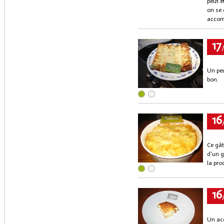
peut ê
on se 
accomp
17
Un peu
bon.
16
Ce gât
d'un g
la pro
16
Un acc