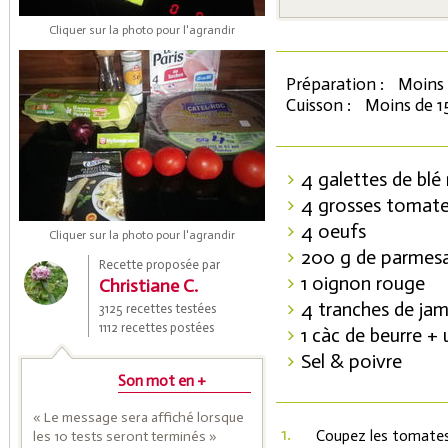
Cliquer sur la photo pour l'agrandir
Préparation :
Moins 
Cuisson :
Moins de 1
4 galettes de blé 
4 grosses tomat
Coupons de réduction
4 oeufs
Cliquer sur la photo pour l'agrandir
200 g de parmes
Recette proposée par
1 oignon rouge
Christiane C.
Saveurs de l'Année
4 tranches de ja
3125 recettes testées
1112 recettes postées
1 càc de beurre +
Sel & poivre
Son mot en +
« Le message sera affiché lorsque
1.
Coupez les tomates 
les 10 tests seront terminés »