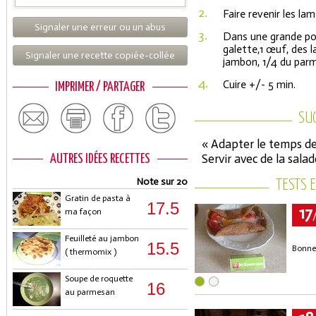
2.
Faire revenir les la
Signaler une erreur ou un abus
3.
Dans une grande poê
galette,1 œuf, des 
Signaler une recette copiée-collée
jambon, 1/4 du parme
4.
Cuire +/- 5 min.
IMPRIMER / PARTAGER
SU
« Adapter le temps de
Servir avec de la salad
AUTRES IDÉES RECETTES
Note sur 20
TESTS 
Gratin de pasta à
17.5
17
ma façon
Feuilleté au jambon
15.5
Bonne
( thermomix )
Soupe de roquette
16
au parmesan