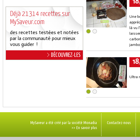
18
Déjà 21314 recettes sur
Une b
MySaveur.com
appréc
là vu 
des recettes testées et notées
laisse
par la communauté pour mieux
carbon
vous guider !
jambo
DÉCOUVREZ-LES
18
Ultra 
MySaveur a été créé par la société Monadia
Contactez-nous
>> En savoir plus