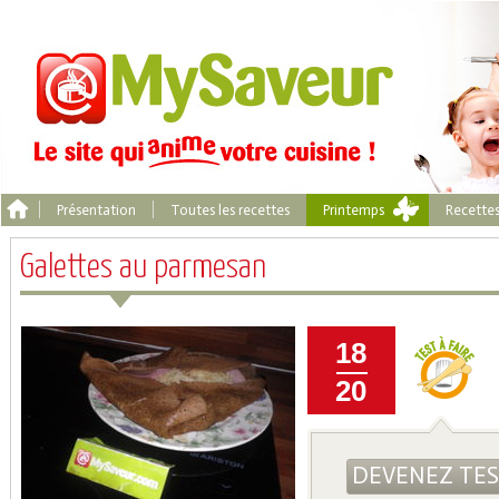
Présentation
Toutes les recettes
Printemps
Recette
Galettes au parmesan
18
20
DEVENEZ TE