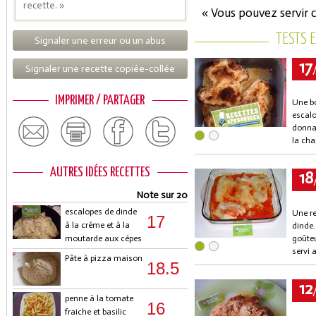
recette. »
« Vous pouvez servir 
TESTS 
Signaler une erreur ou un abus
17
Signaler une recette copiée-collée
IMPRIMER / PARTAGER
Une bo
escalo
donnai
la cha
AUTRES IDÉES RECETTES
18
Note sur 20
escalopes de dinde
Une re
17
à la créme et à la
dinde.
moutarde aux cépes
goûteu
servi 
Pâte à pizza maison
18.5
12
penne à la tomate
16
fraiche et basilic