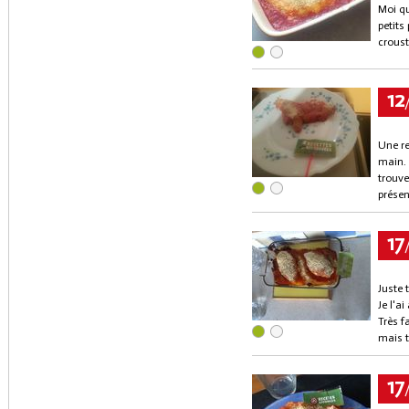
Moi qu
petits
croust
12
Une re
main.
trouve
présen
17
Juste 
Je l'a
Très f
mais t
17