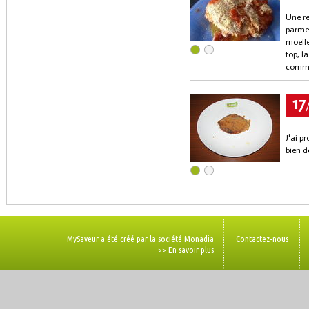
Une re
parmes
moelle
top, l
commer
17
J'ai p
bien d
MySaveur a été créé par la société Monadia
Contactez-nous
>> En savoir plus