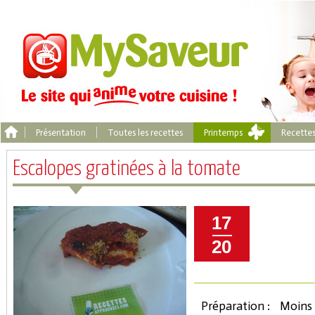
Présentation
Toutes les recettes
Printemps
Recette
Escalopes gratinées à la tomate
17
20
Préparation :
Moins 