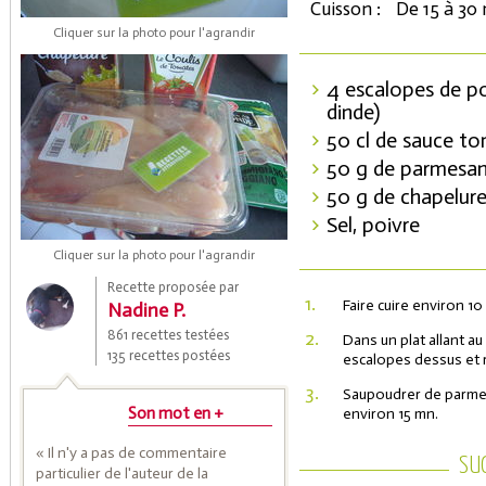
Cuisson :
De 15 à 30
Cliquer sur la photo pour l'agrandir
4 escalopes de po
dinde)
50 cl de sauce t
50 g de parmesan
50 g de chapelur
Sel, poivre
Coupons de réduction
Cliquer sur la photo pour l'agrandir
Recette proposée par
1.
Faire cuire environ 10
Nadine P.
Saveurs de l'Année
861 recettes testées
2.
Dans un plat allant a
135 recettes postées
escalopes dessus et 
3.
Saupoudrer de parmesa
Son mot en +
environ 15 mn.
« Il n'y a pas de commentaire
SU
particulier de l'auteur de la