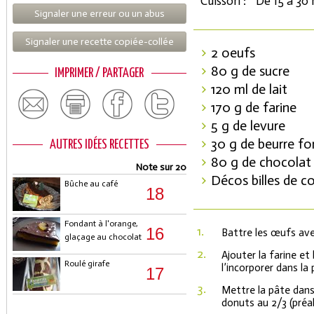
Cuisson :
De 15 à 30
Signaler une erreur ou un abus
Signaler une recette copiée-collée
2 oeufs
80 g de sucre
IMPRIMER / PARTAGER
120 ml de lait
170 g de farine
5 g de levure
30 g de beurre f
AUTRES IDÉES RECETTES
80 g de chocolat 
Note sur 20
Décos billes de c
Bûche au café
18
Fondant à l'orange,
1.
16
Battre les œufs avec 
glaçage au chocolat
2.
Ajouter la farine et
Roulé girafe
l’incorporer dans la
17
3.
Mettre la pâte dans
donuts au 2/3 (préa