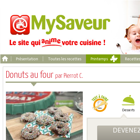
Présentation
Toutes les recettes
Printemps
Recette
Donuts au four
par Pierrot C.
Desserts
DEVENEZ