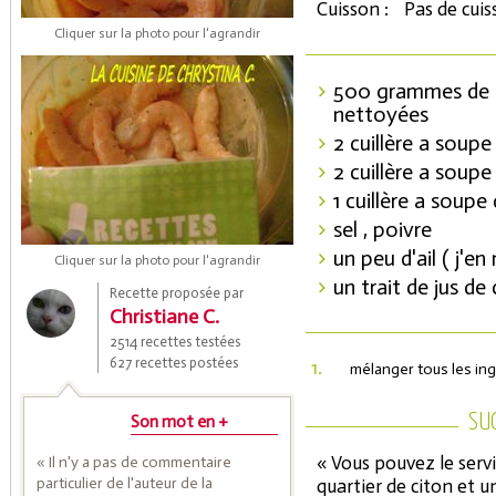
Cuisson :
Pas de cui
Cliquer sur la photo pour l'agrandir
500 grammes de g
nettoyées
2 cuillère a soup
2 cuillère a soup
1 cuillère a soupe
sel , poivre
Coupons de réduction
un peu d'ail ( j'e
Cliquer sur la photo pour l'agrandir
un trait de jus de 
Recette proposée par
Christiane C.
Saveurs de l'Année
2514 recettes testées
627 recettes postées
1.
mélanger tous les ing
SU
Son mot en +
« Vous pouvez le servi
« Il n'y a pas de commentaire
particulier de l'auteur de la
quartier de citon et u