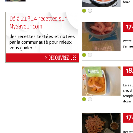
faire.
Déjà 21314 recettes sur
17
MySaveur.com
des recettes testées et notées
Petite
par la communauté pour mieux
j'aime 
vous guider !
DÉCOUVREZ-LES
18
La sau
crevet
rempla
doser 
17
Recett