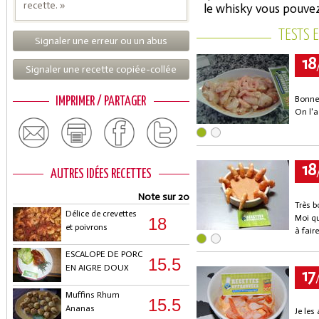
recette. »
le whisky vous pouvez
TESTS 
Signaler une erreur ou un abus
18
Signaler une recette copiée-collée
Bonne 
IMPRIMER / PARTAGER
On l'a
18
AUTRES IDÉES RECETTES
Note sur 20
Très b
Délice de crevettes
Moi qu
18
et poivrons
à faire
ESCALOPE DE PORC
15.5
EN AIGRE DOUX
17
Muffins Rhum
15.5
Ananas
Je les