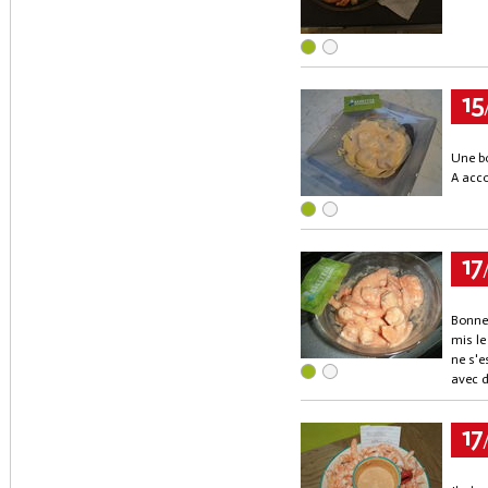
15
Une bo
A acc
17
Bonne 
mis le
ne s'e
avec d
17