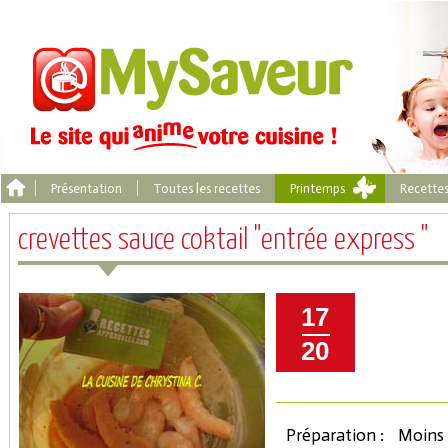
Présentation
Toutes les recettes
Printemps
Recette
crevettes sauce coktail "entrée express "
17
20
Préparation :
Moins 