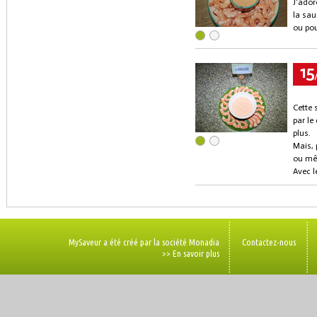
J'ador
la sau
ou pou
15
Cette 
par le
plus.
Mais, 
ou mêm
Avec l
MySaveur a été créé par la société Monadia
Contactez-nous
>> En savoir plus